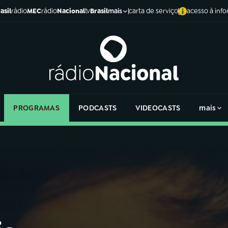
asil
rádio
MEC
rádio
Nacional
tv
Brasil
carta de serviço
acesso à inf
mais
PROGRAMAS
PODCASTS
VIDEOCASTS
mais