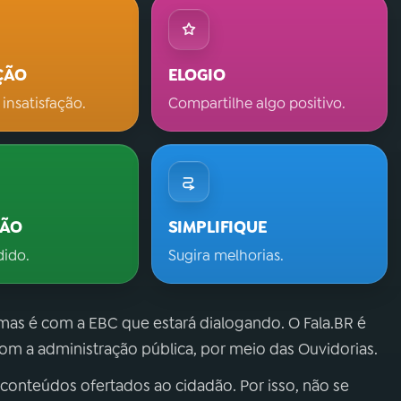
ÇÃO
ELOGIO
 insatisfação.
Compartilhe algo positivo.
ÇÃO
SIMPLIFIQUE
dido.
Sugira melhorias.
 mas é com a EBC que estará dialogando. O Fala.BR é
m a administração pública, por meio das Ouvidorias.
 conteúdos ofertados ao cidadão. Por isso, não se