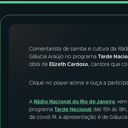
07
ÚLTIMAS
08
FESTIVAL DE MÚSICA
ACOMPANHE A RÁDIO NACIONAL
Comentarista de samba e cultura da Rád
YouTube
Facebook
Gláucia Araújo no programa
Tarde Naci
obra de
Elizeth Cardoso
, cantora que co
Instagram
X
TikTok
Clique no
player
acima e ouça a partici
A
Rádio Nacional do Rio de Janeiro
vem 
programa
Tarde Nacional
das 15h às 18h
de covid-19. A apresentação é de Gláucia