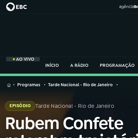
agência
Br
AO VIVO
INÍCIO
A RÁDIO
PROGRAMAÇÃO
MENU
Programas
Tarde Nacional - Rio de Janeiro
Buscar
na
Tarde Nacional - Rio de Janeiro
EPISÓDIO
Rádio
Buscar
Nacional
Rubem Confete
Buscar
na
Rádio
AO VIVO