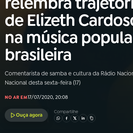
relembra trajetór
Nacional
de Elizeth Cardos
01
INÍCIO
na música popula
02
A RÁDIO
brasileira
03
PROGRAMAÇÃO
Comentarista de samba e cultura da Rádio Nacio
04
PROGRAMAS
Nacional desta sexta-feira (17)
05
PODCASTS
17/07/2020, 20:08
NO AR EM
Compartilhe
Ouça agora
06
VIDEOCASTS