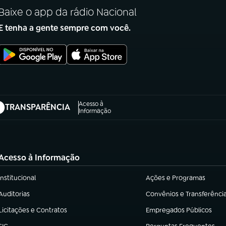
Baixe o app da rádio Nacional
E tenha a gente sempre com você.
Acesso à
TRANSPARÊNCIA
abre em nova aba)
Informação
Acesso à Informação
Institucional
Ações e Programas
(abre em nova aba)
(abre em nova aba)
Auditorias
Convênios e Transferênci
(abre em nova aba)
(abre em nova aba)
Licitações e Contratos
Empregados Públicos
(abre em nova aba)
(abre em nova aba)