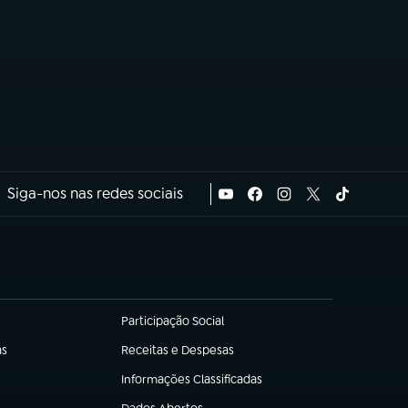
Siga-nos nas redes sociais
Participação Social
(abre em nova aba)
as
Receitas e Despesas
(abre em nova aba)
Informações Classificadas
(abre em nova aba)