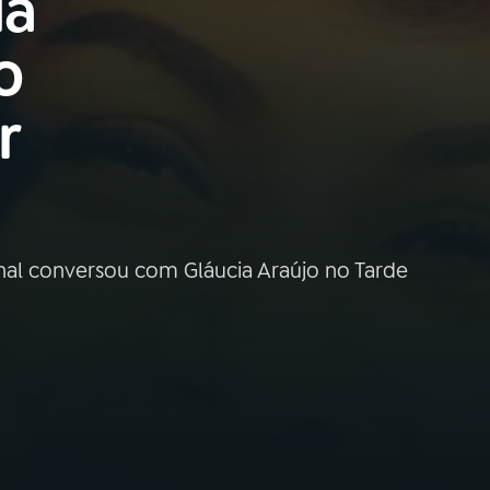
ia
o
r
nal conversou com Gláucia Araújo no Tarde