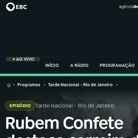
agência
Br
AO VIVO
INÍCIO
A RÁDIO
PROGRAMAÇÃO
MENU
Programas
Tarde Nacional - Rio de Janeiro
Buscar
na
Tarde Nacional - Rio de Janeiro
EPISÓDIO
Rádio
Buscar
Nacional
Rubem Confete
Buscar
na
Rádio
AO VIVO