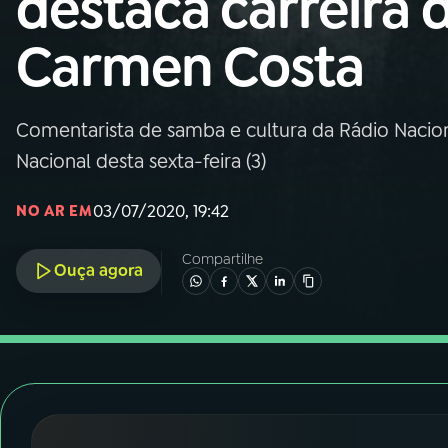
destaca carreira 
Nacional
Carmen Costa
01
INÍCIO
02
A RÁDIO
Comentarista de samba e cultura da Rádio Nacio
Nacional desta sexta-feira (3)
03
PROGRAMAÇÃO
03/07/2020, 19:42
NO AR EM
04
PROGRAMAS
Compartilhe
Ouça agora
05
PODCASTS
06
VIDEOCASTS