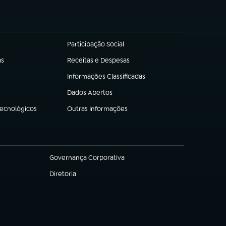
Participação Social
(abre em nova aba)
as
Receitas e Despesas
(abre em nova aba)
Informações Classificadas
(abre em nova aba)
Dados Abertos
(abre em nova aba)
Tecnológicos
Outras Informações
(abre em nova aba)
Governança Corporativa
(abre em nova aba)
Diretoria
(abre em nova aba)