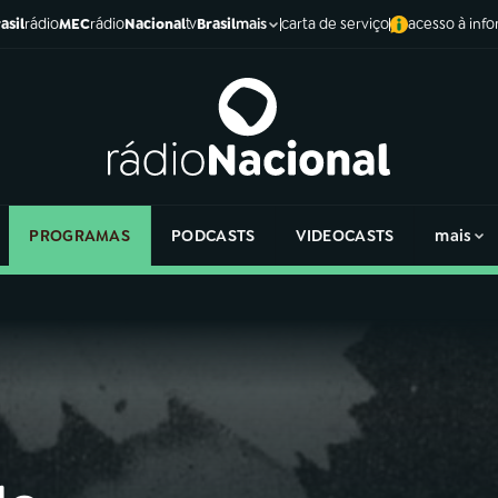
asil
rádio
MEC
rádio
Nacional
tv
Brasil
carta de serviço
acesso à inf
mais
PROGRAMAS
PODCASTS
VIDEOCASTS
mais