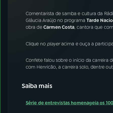
07
ÚLTIMAS
Comentarista de samba e cultura da Rád
08
FESTIVAL DE MÚSICA
Gláucia Araújo no programa
Tarde Naci
obra de
Carmen Costa
, cantora que comp
ACOMPANHE A RÁDIO NACIONAL
Clique no
player
acima e ouça a partici
YouTube
Facebook
Instagram
X
Confete falou sobre o início da carreira
com Henricão, a carreira solo, dentre outr
TikTok
Saiba mais
Série de entrevistas homenageia os 1