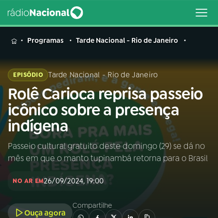
MENU
Programas
Tarde Nacional - Rio de Janeiro
Tarde Nacional - Rio de Janeiro
EPISÓDIO
Rolê Carioca reprisa passeio
Buscar
na
icônico sobre a presença
Rádio
Buscar
indígena
Nacional
Passeio cultural gratuito deste domingo (29) se dá no
AO VIVO
mês em que o manto tupinambá retorna para o Brasil
01
INÍCIO
26/09/2024, 19:00
NO AR EM
Compartilhe
02
A RÁDIO
Ouça agora