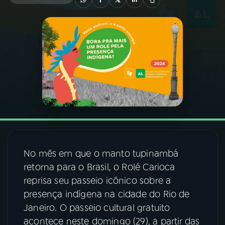
03
PROGRAMAÇÃO
04
PROGRAMAS
05
PODCASTS
06
VIDEOCASTS
No mês em que o manto tupinambá
07
ÚLTIMAS
retorna para o Brasil, o Rolé Carioca
reprisa seu passeio icônico sobre a
08
FESTIVAL DE MÚSICA
presença indígena na cidade do Rio de
Janeiro. O passeio cultural gratuito
acontece neste domingo (29), a partir das
ACOMPANHE A RÁDIO NACIONAL