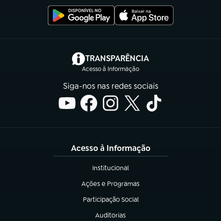
(abre em nova aba)
TRANSPARÊNCIA
Acesso à Informação
Siga-nos nas redes sociais
Acesso à Informação
Institucional
(abre em nova aba)
Ações e Programas
(abre em nova aba)
Participação Social
(abre em nova aba)
Auditorias
(abre em nova aba)