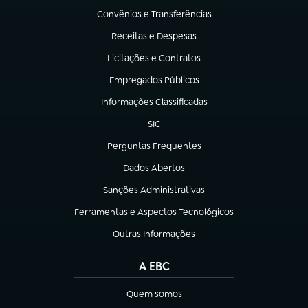
Convênios e Transferências
(abre em nova aba)
Receitas e Despesas
(abre em nova aba)
Licitações e Contratos
(abre em nova aba)
Empregados Públicos
(abre em nova aba)
Informações Classificadas
(abre em nova aba)
SIC
(abre em nova aba)
Perguntas Frequentes
(abre em nova aba)
Dados Abertos
(abre em nova aba)
Sanções Administrativas
(abre em nova aba)
Ferramentas e Aspectos Tecnológicos
(abre em nova aba)
Outras Informações
(abre em nova aba)
A EBC
Quem somos
(abre em nova aba)