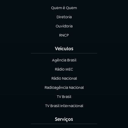
(abre em nova aba)
Quem é Quem
(abre em nova aba)
Diretoria
(abre em nova aba)
Ouvidoria
(abre em nova aba)
RNCP
(abre em nova aba)
Veículos
Agência Brasil
(abre em nova aba)
Rádio MEC
(abre em nova aba)
Rádio Nacional
Radioagência Nacional
(abre em nova aba)
TV Brasil
(abre em nova aba)
TV Brasil Internacional
(abre em nova aba)
Serviços