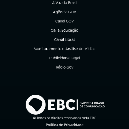
A Voz do Brasil
(abre em nova aba)
Agência GOV
(abre em nova aba)
Canal GOV
(abre em nova aba)
Canal Educação
(abre em nova aba)
Canal Libras
(abre em nova aba)
Monitoramento e Análise de Mídias
(abre em nova aba)
Publicidade Legal
(abre em nova aba)
Rádio Gov
(abre em nova aba)
© Todos os direitos reservados pela EBC
Política de Privacidade
(abre em nova aba)