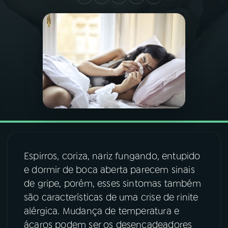
03
PROGRAMAÇÃO
04
PROGRAMAS
05
PODCASTS
06
VIDEOCASTS
Espirros, coriza, nariz fungando, entupido
07
ÚLTIMAS
e dormir de boca aberta parecem sinais
de gripe, porém, esses sintomas também
08
FESTIVAL DE MÚSICA
são características de uma crise de rinite
alérgica. Mudança de temperatura e
ácaros podem ser os desencadeadores
ACOMPANHE A RÁDIO NACIONAL