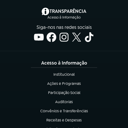
(abre em nova aba)
TRANSPARÊNCIA
Acesso à Informação
Siga-nos nas redes sociais
Acesso à Informação
Institucional
(abre em nova aba)
Ações e Programas
(abre em nova aba)
Participação Social
(abre em nova aba)
Auditorias
(abre em nova aba)
Convênios e Transferências
(abre em nova aba)
Receitas e Despesas
(abre em nova aba)