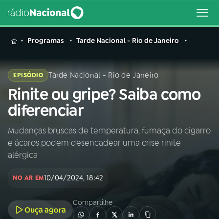
MENU
Programas
Tarde Nacional - Rio de Janeiro
Tarde Nacional - Rio de Janeiro
EPISÓDIO
Rinite ou gripe? Saiba como
Buscar
na
diferenciar
Rádio
Buscar
Nacional
Mudanças bruscas de temperatura, fumaça do cigarro
e ácaros podem desencadear uma crise rinite
AO VIVO
alérgica
10/04/2024, 18:42
01
INÍCIO
NO AR EM
Compartilhe
Ouça agora
02
A RÁDIO