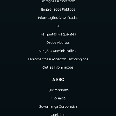
Licitações e Contratos
(abre em nova aba)
Empregados Públicos
(abre em nova aba)
Informações Classificadas
(abre em nova aba)
SIC
(abre em nova aba)
Perguntas Frequentes
(abre em nova aba)
Dados Abertos
(abre em nova aba)
Sanções Administrativas
(abre em nova aba)
Ferramentas e Aspectos Tecnológicos
(abre em nova aba)
Outras Informações
(abre em nova aba)
A EBC
Quem somos
(abre em nova aba)
Imprensa
(abre em nova aba)
Governança Corporativa
(abre em nova aba)
Contatos