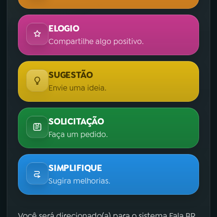
ELOGIO
Compartilhe algo positivo.
SUGESTÃO
Envie uma ideia.
SOLICITAÇÃO
Faça um pedido.
SIMPLIFIQUE
Sugira melhorias.
Você será direcionado(a) para o sistema Fala.BR,