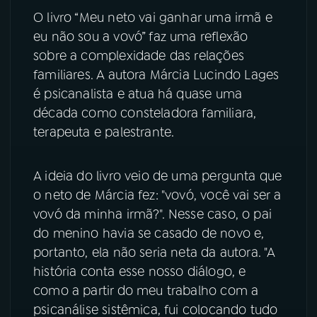
O livro “Meu neto vai ganhar uma irmã e
YouTube
Facebook
eu não sou a vovó” faz uma reflexão
sobre a complexidade das relações
Instagram
X
familiares. A autora Márcia Lucindo Lages
é psicanalista e atua há quase uma
TikTok
década como consteladora familiara,
terapeuta e palestrante.
A ideia do livro veio de uma pergunta que
o neto de Márcia fez: "vovó, você vai ser a
vovó da minha irmã?". Nesse caso, o pai
do menino havia se casado de novo e,
portanto, ela não seria neta da autora. "A
história conta esse nosso diálogo, e
como a partir do meu trabalho com a
psicanálise sistêmica, fui colocando tudo