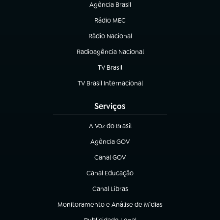
Agência Brasil
(abre em nova aba)
Rádio MEC
(abre em nova aba)
Rádio Nacional
Radioagência Nacional
(abre em nova aba)
TV Brasil
(abre em nova aba)
TV Brasil Internacional
(abre em nova aba)
Serviços
A Voz do Brasil
(abre em nova aba)
Agência GOV
(abre em nova aba)
Canal GOV
(abre em nova aba)
Canal Educação
(abre em nova aba)
Canal Libras
(abre em nova aba)
Monitoramento e Análise de Mídias
(abre em nova aba)