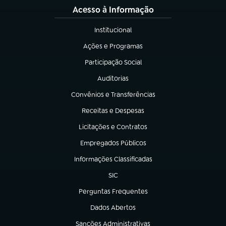
Acesso à Informação
Institucional
(abre em nova aba)
Ações e Programas
(abre em nova aba)
Participação Social
(abre em nova aba)
Auditorias
(abre em nova aba)
Convênios e Transferências
(abre em nova aba)
Receitas e Despesas
(abre em nova aba)
Licitações e Contratos
(abre em nova aba)
Empregados Públicos
(abre em nova aba)
Informações Classificadas
(abre em nova aba)
SIC
(abre em nova aba)
Perguntas Frequentes
(abre em nova aba)
Dados Abertos
(abre em nova aba)
Sanções Administrativas