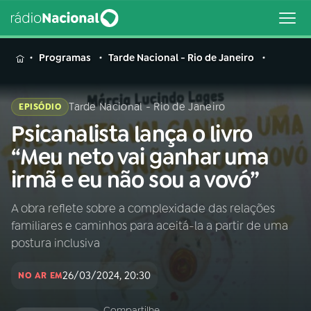
MENU
Programas
Tarde Nacional - Rio de Janeiro
Tarde Nacional - Rio de Janeiro
EPISÓDIO
Psicanalista lança o livro
Buscar
na
“Meu neto vai ganhar uma
Rádio
Buscar
irmã e eu não sou a vovó”
Nacional
A obra reflete sobre a complexidade das relações
AO VIVO
familiares e caminhos para aceitá-la a partir de uma
postura inclusiva
01
INÍCIO
26/03/2024, 20:30
NO AR EM
02
A RÁDIO
Compartilhe