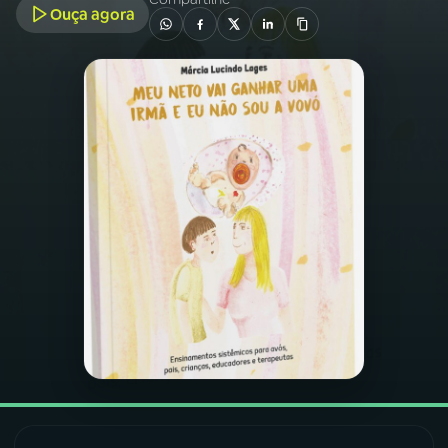
Ouça agora
03
PROGRAMAÇÃO
04
PROGRAMAS
05
PODCASTS
06
VIDEOCASTS
07
ÚLTIMAS
08
FESTIVAL DE MÚSICA
ACOMPANHE A RÁDIO NACIONAL