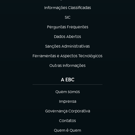
Informações Classificadas
(abre em nova aba)
SIC
(abre em nova aba)
Perguntas Frequentes
(abre em nova aba)
Dados Abertos
(abre em nova aba)
Sanções Administrativas
(abre em nova aba)
Ferramentas e Aspectos Tecnológicos
(abre em nova aba)
Outras Informações
(abre em nova aba)
A EBC
Quem somos
(abre em nova aba)
Imprensa
(abre em nova aba)
Governança Corporativa
(abre em nova aba)
Contatos
(abre em nova aba)
Quem é Quem
(abre em nova aba)