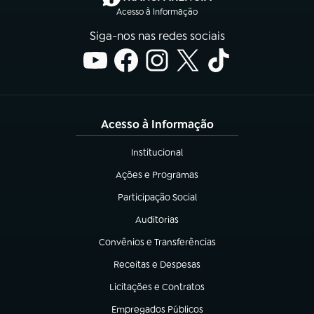
Acesso à Informação
Siga-nos nas redes sociais
Acesso à Informação
Institucional
(abre em nova aba)
Ações e Programas
(abre em nova aba)
Participação Social
(abre em nova aba)
Auditorias
(abre em nova aba)
Convênios e Transferências
(abre em nova aba)
Receitas e Despesas
(abre em nova aba)
Licitações e Contratos
(abre em nova aba)
Empregados Públicos
(abre em nova aba)