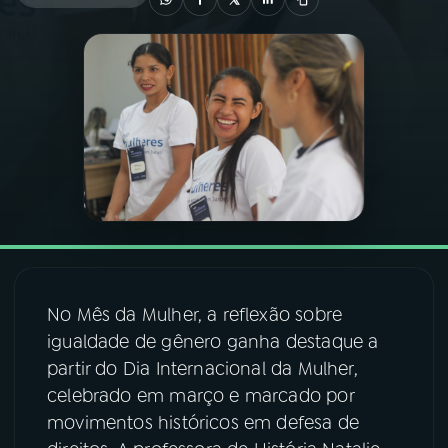
03
PROGRAMAÇÃO
04
PROGRAMAS
05
PODCASTS
06
VIDEOCASTS
No Mês da Mulher, a reflexão sobre
07
ÚLTIMAS
igualdade de gênero ganha destaque a
partir do Dia Internacional da Mulher,
08
FESTIVAL DE MÚSICA
celebrado em março e marcado por
movimentos históricos em defesa de
ACOMPANHE A RÁDIO NACIONAL