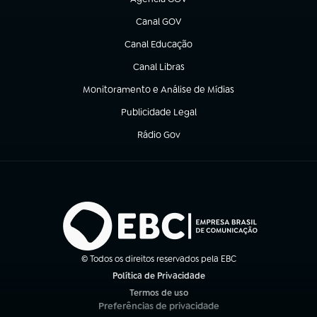
(abre em nova aba)
Canal GOV
(abre em nova aba)
Canal Educação
(abre em nova aba)
Canal Libras
(abre em nova aba)
Monitoramento e Análise de Mídias
(abre em nova aba)
Publicidade Legal
(abre em nova aba)
Rádio Gov
(abre em nova aba)
© Todos os direitos reservados pela EBC
Política de Privacidade
(abre em nova aba)
Termos de uso
(abre em nova aba)
Preferências de privacidade