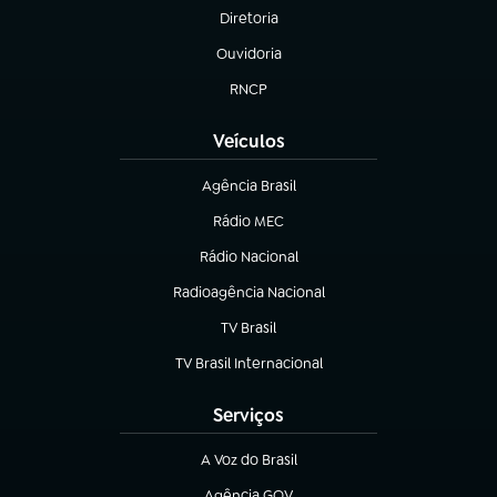
Diretoria
(abre em nova aba)
Ouvidoria
(abre em nova aba)
RNCP
(abre em nova aba)
Veículos
Agência Brasil
(abre em nova aba)
Rádio MEC
(abre em nova aba)
Rádio Nacional
Radioagência Nacional
(abre em nova aba)
TV Brasil
(abre em nova aba)
TV Brasil Internacional
(abre em nova aba)
Serviços
A Voz do Brasil
(abre em nova aba)
Agência GOV