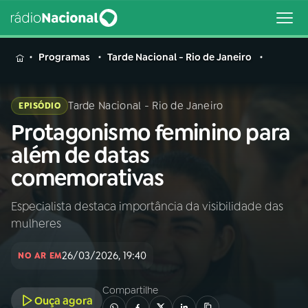
MENU
Programas
Tarde Nacional - Rio de Janeiro
Tarde Nacional - Rio de Janeiro
EPISÓDIO
Protagonismo feminino para
Buscar
na
além de datas
Rádio
Buscar
comemorativas
Nacional
Especialista destaca importância da visibilidade das
AO VIVO
mulheres
01
INÍCIO
26/03/2026, 19:40
NO AR EM
Compartilhe
02
A RÁDIO
Ouça agora