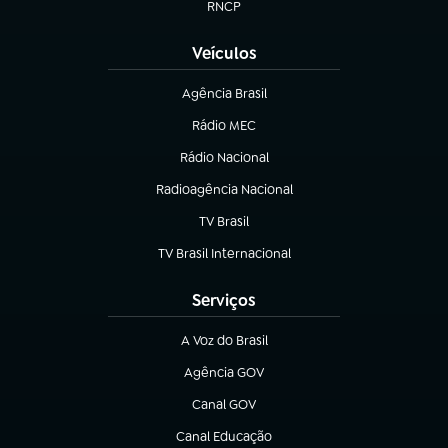
RNCP
(abre em nova aba)
Veículos
Agência Brasil
(abre em nova aba)
Rádio MEC
(abre em nova aba)
Rádio Nacional
Radioagência Nacional
(abre em nova aba)
TV Brasil
(abre em nova aba)
TV Brasil Internacional
(abre em nova aba)
Serviços
A Voz do Brasil
(abre em nova aba)
Agência GOV
(abre em nova aba)
Canal GOV
(abre em nova aba)
Canal Educação
(abre em nova aba)