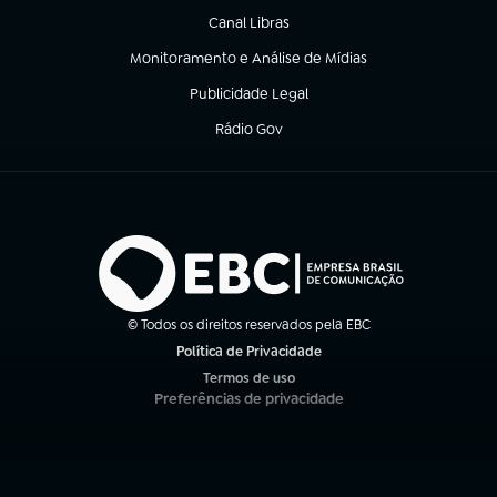
Canal Libras
(abre em nova aba)
Monitoramento e Análise de Mídias
(abre em nova aba)
Publicidade Legal
(abre em nova aba)
Rádio Gov
(abre em nova aba)
© Todos os direitos reservados pela EBC
Política de Privacidade
(abre em nova aba)
Termos de uso
(abre em nova aba)
Preferências de privacidade