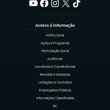
Acesso à Informação
Institucional
(abre em nova aba)
Ações e Programas
(abre em nova aba)
Participação Social
(abre em nova aba)
Auditorias
(abre em nova aba)
Convênios e Transferências
(abre em nova aba)
Receitas e Despesas
(abre em nova aba)
Licitações e Contratos
(abre em nova aba)
Empregados Públicos
(abre em nova aba)
Informações Classificadas
(abre em nova aba)
SIC
(abre em nova aba)