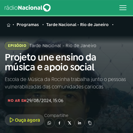
MENU
Programas
Tarde Nacional - Rio de Janeiro
Tarde Nacional - Rio de Janeiro
EPISÓDIO
Projeto une ensino da
Buscar
na
música e apoio social
Rádio
Buscar
Nacional
Escola de Música da Rocinha trabalha junto o pessoas
vulnerabilizadas das comunidades cariocas
AO VIVO
29/08/2024, 15:06
NO AR EM
01
INÍCIO
Compartilhe
Ouça agora
02
A RÁDIO