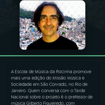
03
PROGRAMAÇÃO
04
PROGRAMAS
05
PODCASTS
06
VIDEOCASTS
A Escola de Música da Rocinha promove
07
ÚLTIMAS
mais uma edição do Missão Música e
Sociedade em São Conrado, no Rio de
08
FESTIVAL DE MÚSICA
Janeiro. Quem conversa com o Tarde
Nacional sobre o projeto é o prefessor de
música Gilberto Figueiredo, com
ACOMPANHE A RÁDIO NACIONAL