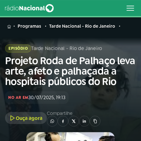
MENU
Programas
Tarde Nacional - Rio de Janeiro
Tarde Nacional - Rio de Janeiro
EPISÓDIO
Projeto Roda de Palhaço leva
Buscar
na
arte, afeto e palhaçada a
Rádio
Buscar
hospitais públicos do Rio
Nacional
AO VIVO
30/07/2025, 19:13
NO AR EM
Compartilhe
01
INÍCIO
Ouça agora
02
A RÁDIO