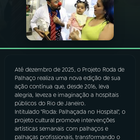
03
PROGRAMAÇÃO
04
PROGRAMAS
05
PODCASTS
Até dezembro de 2025, o Projeto Roda de
06
VIDEOCASTS
Palhaço realiza uma nova edição de sua
ação contínua que, desde 2016, leva
alegria, leveza e imaginação a hospitais
07
ÚLTIMAS
públicos do Rio de Janeiro.
Intitulado "Roda: Palhaçada no Hospital", o
08
FESTIVAL DE MÚSICA
projeto cultural promove intervenções
artísticas semanais com palhaços e
palhaças profissionais, transformando o
ACOMPANHE A RÁDIO NACIONAL