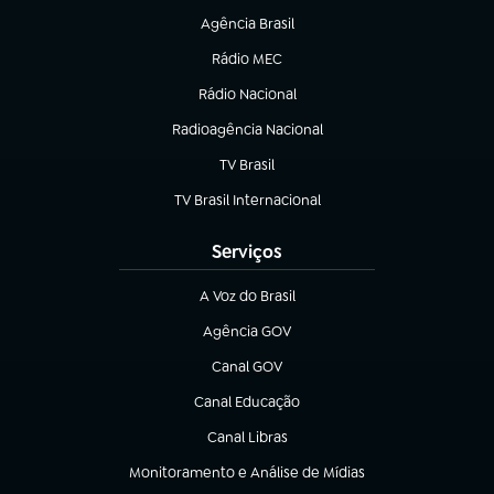
Agência Brasil
(abre em nova aba)
Rádio MEC
(abre em nova aba)
Rádio Nacional
Radioagência Nacional
(abre em nova aba)
TV Brasil
(abre em nova aba)
TV Brasil Internacional
(abre em nova aba)
Serviços
A Voz do Brasil
(abre em nova aba)
Agência GOV
(abre em nova aba)
Canal GOV
(abre em nova aba)
Canal Educação
(abre em nova aba)
Canal Libras
(abre em nova aba)
Monitoramento e Análise de Mídias
(abre em nova aba)