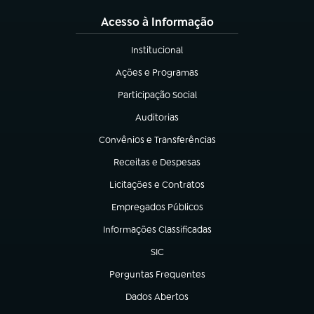
Acesso à Informação
Institucional
(abre em nova aba)
Ações e Programas
(abre em nova aba)
Participação Social
(abre em nova aba)
Auditorias
(abre em nova aba)
Convênios e Transferências
(abre em nova aba)
Receitas e Despesas
(abre em nova aba)
Licitações e Contratos
(abre em nova aba)
Empregados Públicos
(abre em nova aba)
Informações Classificadas
(abre em nova aba)
SIC
(abre em nova aba)
Perguntas Frequentes
(abre em nova aba)
Dados Abertos
(abre em nova aba)