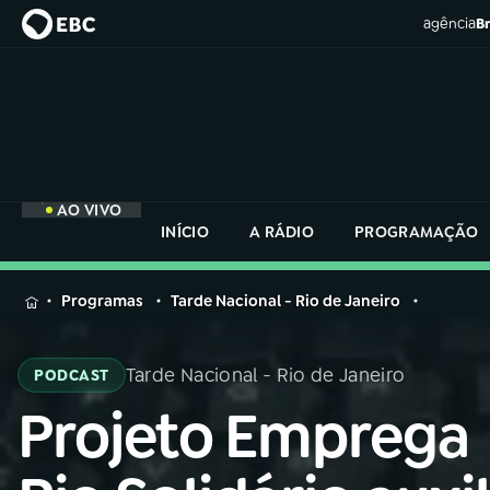
agência
Br
AO VIVO
INÍCIO
A RÁDIO
PROGRAMAÇÃO
MENU
Programas
Tarde Nacional - Rio de Janeiro
Buscar
na
Tarde Nacional - Rio de Janeiro
PODCAST
Rádio
Buscar
Nacional
Projeto Emprega
Buscar
na
Rádio
AO VIVO