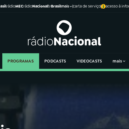
asil
rádio
MEC
rádio
Nacional
tv
Brasil
carta de serviço
acesso à inf
mais
PROGRAMAS
PODCASTS
VIDEOCASTS
mais