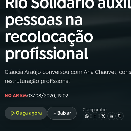
Rio Solidário auxil
Nacional
pessoas na
01
INÍCIO
recolocação
02
A RÁDIO
profissional
03
PROGRAMAÇÃO
Gláucia Araújo conversou com Ana Chauvet, consul
04
PROGRAMAS
restruturação profissional
05
PODCASTS
03/08/2020, 19:02
NO AR EM
Compartilhe
Ouça agora
Baixar
06
VIDEOCASTS