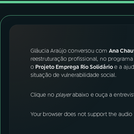
07
ÚLTIMAS
08
FESTIVAL DE MÚSICA
ACOMPANHE A RÁDIO NACIONAL
Gláucia Araújo conversou com
Ana Chau
YouTube
Facebook
reestruturação profissional, no program
o
Projeto Emprega Rio Solidário
e a aju
Instagram
X
situação de vulnerabilidade social.
TikTok
Clique no
player
abaixo e ouça a entrevis
Your browser does not support the audio