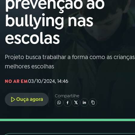
prevenção ao
Nacional
bullying nas
01
INÍCIO
escolas
02
A RÁDIO
Projeto busca trabalhar a forma como as crianç
03
PROGRAMAÇÃO
melhores escolhas
04
PROGRAMAS
03/10/2024, 14:46
NO AR EM
Compartilhe
05
PODCASTS
Ouça agora
06
VIDEOCASTS