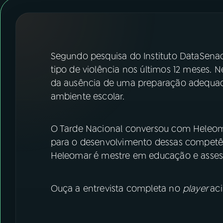
07
ÚLTIMAS
08
FESTIVAL DE MÚSICA
Segundo pesquisa do Instituto DataSena
ACOMPANHE A RÁDIO NACIONAL
tipo de violência nos últimos 12 meses. 
da ausência de uma preparação adequa
YouTube
Facebook
ambiente escolar.
Instagram
X
O Tarde Nacional conversou com Heleom
TikTok
para o desenvolvimento dessas competê
Heleomar é mestre em educação e asses
Ouça a entrevista completa no
player
ac