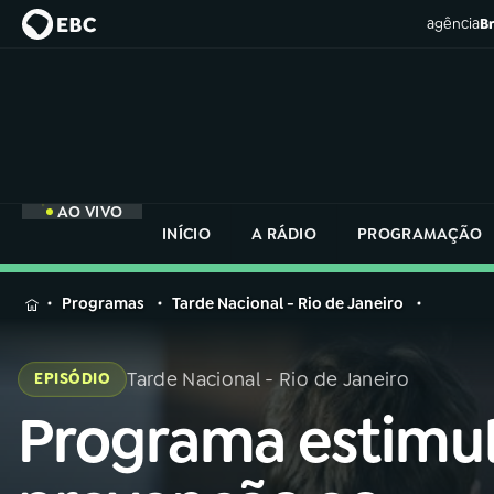
agência
Br
AO VIVO
INÍCIO
A RÁDIO
PROGRAMAÇÃO
MENU
Programas
Tarde Nacional - Rio de Janeiro
Buscar
na
Tarde Nacional - Rio de Janeiro
EPISÓDIO
Rádio
Buscar
Nacional
Programa estimu
Buscar
na
Rádio
AO VIVO