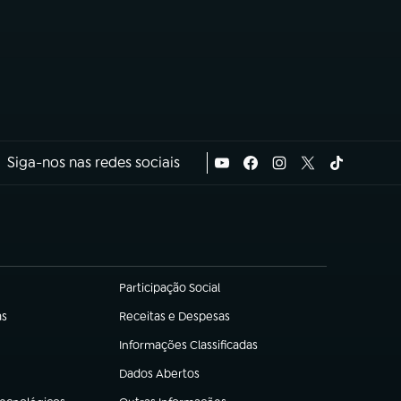
Siga-nos nas redes sociais
Participação Social
(abre em nova aba)
as
Receitas e Despesas
(abre em nova aba)
Informações Classificadas
(abre em nova aba)
Dados Abertos
(abre em nova aba)