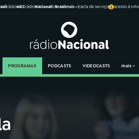
asil
rádio
MEC
rádio
Nacional
tv
Brasil
carta de serviço
acesso à inf
mais
PROGRAMAS
PODCASTS
VIDEOCASTS
mais
la