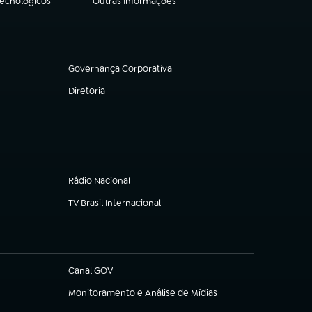
Tecnológicos
Outras Informações
(abre em nova aba)
Governança Corporativa
(abre em nova aba)
Diretoria
(abre em nova aba)
Rádio Nacional
TV Brasil Internacional
(abre em nova aba)
Canal GOV
(abre em nova aba)
Monitoramento e Análise de Mídias
(abre em nova aba)