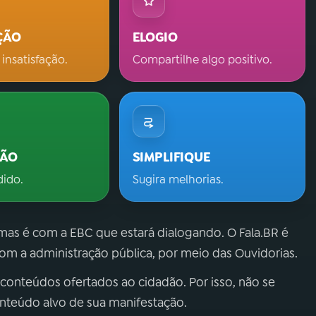
ÇÃO
ELOGIO
 insatisfação.
Compartilhe algo positivo.
ÇÃO
SIMPLIFIQUE
dido.
Sugira melhorias.
 mas é com a EBC que estará dialogando. O Fala.BR é
m a administração pública, por meio das Ouvidorias.
 conteúdos ofertados ao cidadão. Por isso, não se
onteúdo alvo de sua manifestação.