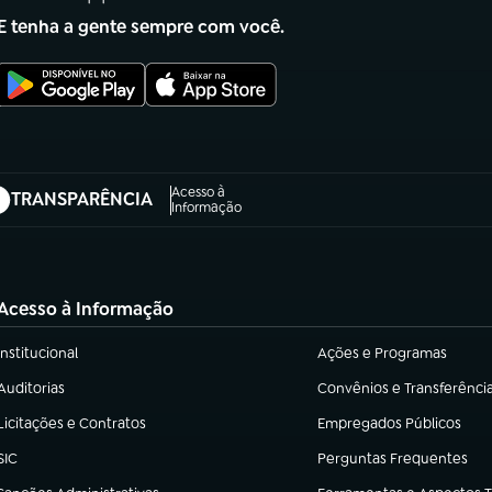
E tenha a gente sempre com você.
Acesso à
TRANSPARÊNCIA
abre em nova aba)
Informação
Acesso à Informação
Institucional
Ações e Programas
(abre em nova aba)
(abre em nova aba)
Auditorias
Convênios e Transferênci
(abre em nova aba)
(abre em nova aba)
Licitações e Contratos
Empregados Públicos
(abre em nova aba)
(abre em nova aba)
SIC
Perguntas Frequentes
(abre em nova aba)
(abre em nova aba)