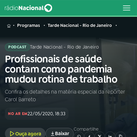
MENU
Programas
Tarde Nacional - Rio de Janeiro
Tarde Nacional - Rio de Janeiro
PODCAST
Profissionais de saúde
Buscar
na
contam como pandemia
Rádio
Buscar
mudou rotina de trabalho
Nacional
Confira os detalhes na matéria especial da repórter
AO VIVO
Carol Barreto
01
INÍCIO
22/05/2020, 18:33
NO AR EM
Compartilhe
02
A RÁDIO
Baixar
Ouça agora