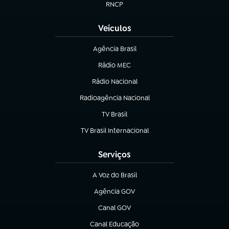
RNCP
(abre em nova aba)
Veículos
Agência Brasil
(abre em nova aba)
Rádio MEC
(abre em nova aba)
Rádio Nacional
Radioagência Nacional
(abre em nova aba)
TV Brasil
(abre em nova aba)
TV Brasil Internacional
(abre em nova aba)
Serviços
A Voz do Brasil
(abre em nova aba)
Agência GOV
(abre em nova aba)
Canal GOV
(abre em nova aba)
Canal Educação
(abre em nova aba)