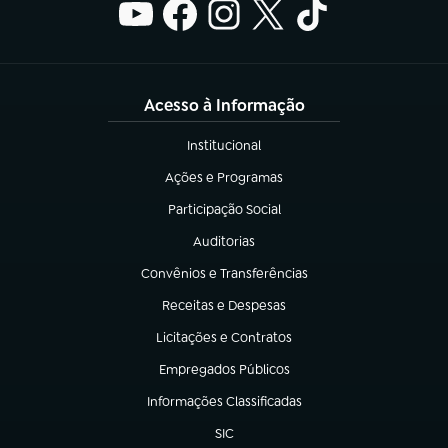
Acesso à Informação
Institucional
(abre em nova aba)
Ações e Programas
(abre em nova aba)
Participação Social
(abre em nova aba)
Auditorias
(abre em nova aba)
Convênios e Transferências
(abre em nova aba)
Receitas e Despesas
(abre em nova aba)
Licitações e Contratos
(abre em nova aba)
Empregados Públicos
(abre em nova aba)
Informações Classificadas
(abre em nova aba)
SIC
(abre em nova aba)