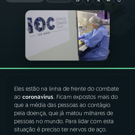
03
PROGRAMAÇÃO
04
PROGRAMAS
05
PODCASTS
06
VIDEOCASTS
Eles estão na linha de frente do combate
07
ÚLTIMAS
ao
coronavírus
. Ficam expostos mais do
que a média das pessoas ao contágio
pela doença, que já matou milhares de
08
FESTIVAL DE MÚSICA
pessoas no mundo. Para lidar com esta
situação é preciso ter nervos de aço.
ACOMPANHE A RÁDIO NACIONAL