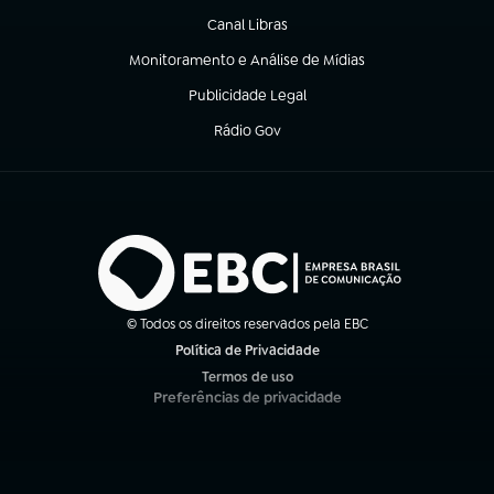
Canal Libras
(abre em nova aba)
Monitoramento e Análise de Mídias
(abre em nova aba)
Publicidade Legal
(abre em nova aba)
Rádio Gov
(abre em nova aba)
© Todos os direitos reservados pela EBC
Política de Privacidade
(abre em nova aba)
Termos de uso
(abre em nova aba)
Preferências de privacidade