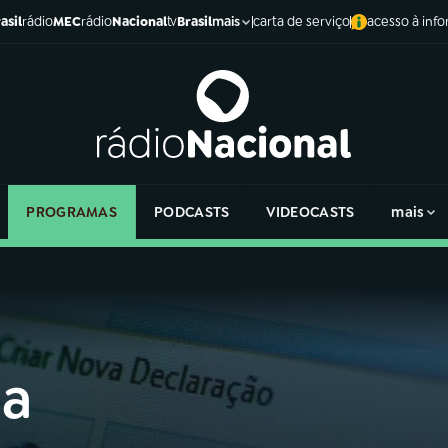
asil
rádio
MEC
rádio
Nacional
tv
Brasil
carta de serviço
acesso à inf
mais
PROGRAMAS
PODCASTS
VIDEOCASTS
mais
ga