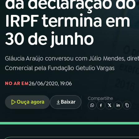
da declaração do
Nacional
IRPF termina em
01
INÍCIO
30 de junho
02
A RÁDIO
Gláucia Araújo conversou com Júlio Mendes, dire
03
PROGRAMAÇÃO
Comercial pela Fundação Getulio Vargas
04
PROGRAMAS
26/06/2020, 19:06
NO AR EM
Compartilhe
05
PODCASTS
Ouça agora
Baixar
06
VIDEOCASTS