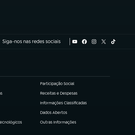
Siga-nos nas redes sociais
Participação Social
(abre em nova aba)
as
Receitas e Despesas
(abre em nova aba)
Informações Classificadas
(abre em nova aba)
Dados Abertos
(abre em nova aba)
Tecnológicos
Outras Informações
(abre em nova aba)