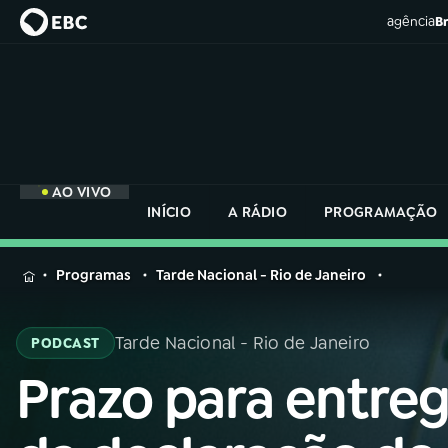
agência
Br
AO VIVO
INÍCIO
A RÁDIO
PROGRAMAÇÃO
MENU
Programas
Tarde Nacional - Rio de Janeiro
Buscar
na
Tarde Nacional - Rio de Janeiro
PODCAST
Rádio
Buscar
Nacional
Prazo para entre
Buscar
na
Rádio
AO VIVO