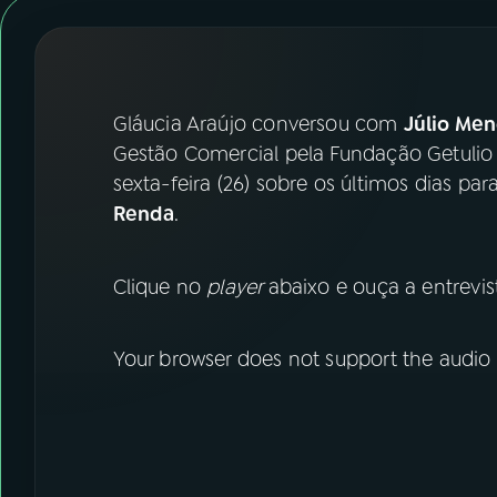
07
ÚLTIMAS
08
FESTIVAL DE MÚSICA
Gláucia Araújo conversou com
Júlio Me
ACOMPANHE A RÁDIO NACIONAL
Gestão Comercial pela Fundação Getuli
sexta-feira (26) sobre os últimos dias p
YouTube
Facebook
Renda
.
Instagram
X
Clique no
player
abaixo e ouça a entrevis
TikTok
Your browser does not support the audio