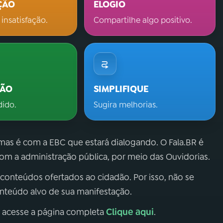
ÇÃO
ELOGIO
 insatisfação.
Compartilhe algo positivo.
ÇÃO
SIMPLIFIQUE
dido.
Sugira melhorias.
 mas é com a EBC que estará dialogando. O Fala.BR é
m a administração pública, por meio das Ouvidorias.
 conteúdos ofertados ao cidadão. Por isso, não se
onteúdo alvo de sua manifestação.
Clique aqui
, acesse a página completa
.