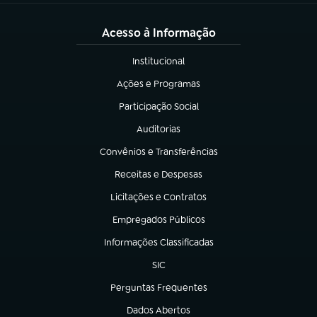
Acesso à Informação
Institucional
(abre em nova aba)
Ações e Programas
(abre em nova aba)
Participação Social
(abre em nova aba)
Auditorias
(abre em nova aba)
Convênios e Transferências
(abre em nova aba)
Receitas e Despesas
(abre em nova aba)
Licitações e Contratos
(abre em nova aba)
Empregados Públicos
(abre em nova aba)
Informações Classificadas
(abre em nova aba)
SIC
(abre em nova aba)
Perguntas Frequentes
(abre em nova aba)
Dados Abertos
(abre em nova aba)