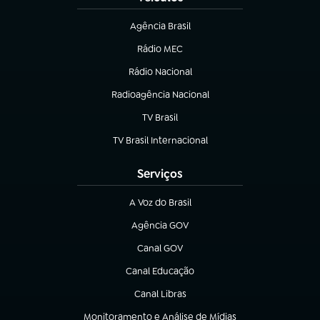
Agência Brasil
(abre em nova aba)
Rádio MEC
(abre em nova aba)
Rádio Nacional
Radioagência Nacional
(abre em nova aba)
TV Brasil
(abre em nova aba)
TV Brasil Internacional
(abre em nova aba)
Serviços
A Voz do Brasil
(abre em nova aba)
Agência GOV
(abre em nova aba)
Canal GOV
(abre em nova aba)
Canal Educação
(abre em nova aba)
Canal Libras
(abre em nova aba)
Monitoramento e Análise de Mídias