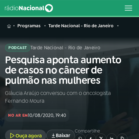
MENU
Programas
Tarde Nacional - Rio de Janeiro
Tarde Nacional - Rio de Janeiro
PODCAST
Pesquisa aponta aumento
Buscar
na
de casos no câncer de
Rádio
Buscar
pulmão nas mulheres
Nacional
Gláucia Araújo conversou com o oncologista
AO VIVO
Fernando Moura
01
INÍCIO
10/08/2020, 19:40
NO AR EM
Compartilhe
02
A RÁDIO
Baixar
Ouça agora