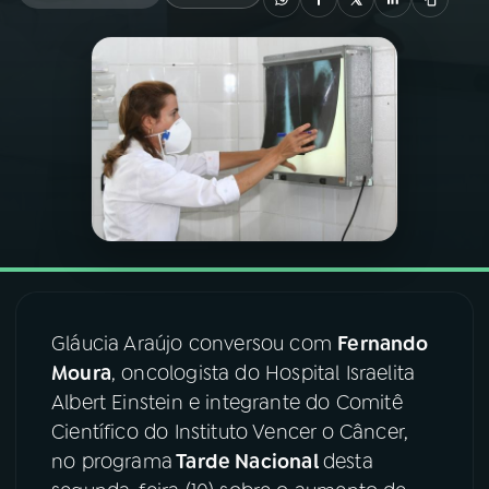
03
PROGRAMAÇÃO
04
PROGRAMAS
05
PODCASTS
06
VIDEOCASTS
07
ÚLTIMAS
Gláucia Araújo conversou com
Fernando
Moura
, oncologista do Hospital Israelita
Albert Einstein e integrante do Comitê
08
FESTIVAL DE MÚSICA
Científico do Instituto Vencer o Câncer,
no programa
Tarde Nacional
desta
ACOMPANHE A RÁDIO NACIONAL