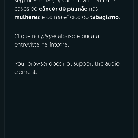
segunda-feira (10) sobre o aumento de
casos de
câncer de pulmão
nas
YouTube
Facebook
mulheres
e os malefícios do
tabagismo
.
Instagram
X
Clique no
player
abaixo e ouça a
TikTok
entrevista na íntegra:
Your browser does not support the audio
element.