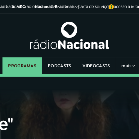
asil
rádio
MEC
rádio
Nacional
tv
Brasil
carta de serviço
acesso à inf
mais
PROGRAMAS
PODCASTS
VIDEOCASTS
mais
e"