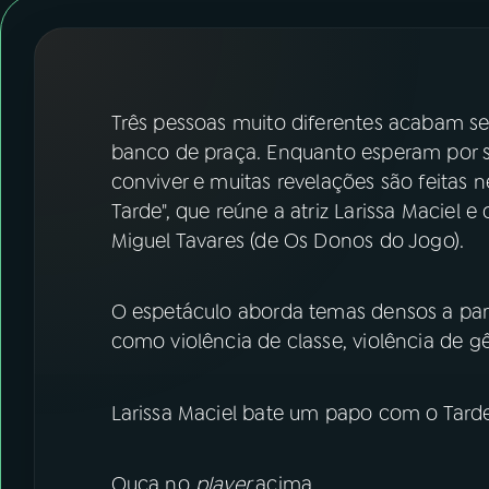
07
ÚLTIMAS
08
FESTIVAL DE MÚSICA
Três pessoas muito diferentes acabam 
ACOMPANHE A RÁDIO NACIONAL
banco de praça. Enquanto esperam por s
conviver e muitas revelações são feitas 
YouTube
Facebook
Tarde", que reúne a atriz Larissa Maciel e
Miguel Tavares (de Os Donos do Jogo).
Instagram
X
TikTok
O espetáculo aborda temas densos a part
como violência de classe, violência de g
Larissa Maciel bate um papo com o Tarde
Ouça no
player
acima.