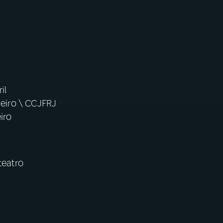
ril
aneiro \ CCJFRJ
neiro
teatro