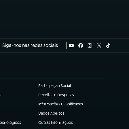
Siga-nos nas redes sociais
Participação Social
(abre em nova aba)
as
Receitas e Despesas
(abre em nova aba)
Informações Classificadas
(abre em nova aba)
Dados Abertos
(abre em nova aba)
Tecnológicos
Outras Informações
(abre em nova aba)