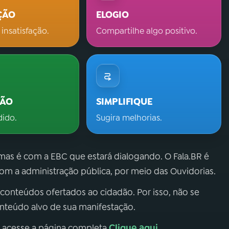
ÇÃO
ELOGIO
 insatisfação.
Compartilhe algo positivo.
ÇÃO
SIMPLIFIQUE
dido.
Sugira melhorias.
 mas é com a EBC que estará dialogando. O Fala.BR é
m a administração pública, por meio das Ouvidorias.
 conteúdos ofertados ao cidadão. Por isso, não se
onteúdo alvo de sua manifestação.
Clique aqui
, acesse a página completa
.