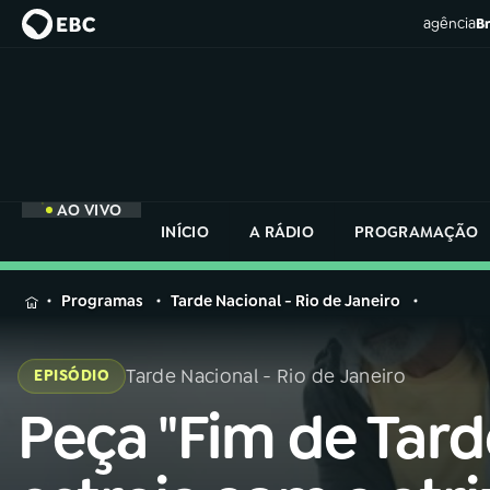
agência
Br
AO VIVO
INÍCIO
A RÁDIO
PROGRAMAÇÃO
MENU
Programas
Tarde Nacional - Rio de Janeiro
Buscar
na
Tarde Nacional - Rio de Janeiro
EPISÓDIO
Rádio
Buscar
Nacional
Peça "Fim de Tard
Buscar
na
Rádio
AO VIVO