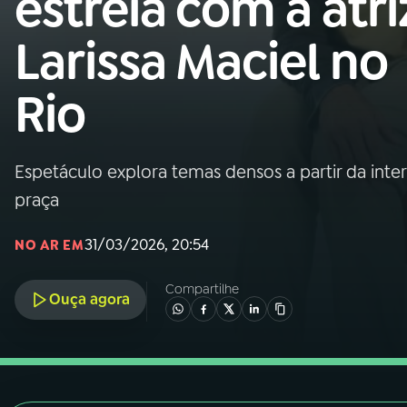
estreia com a atri
Nacional
Larissa Maciel no
01
INÍCIO
Rio
02
A RÁDIO
Espetáculo explora temas densos a partir da in
03
PROGRAMAÇÃO
praça
04
PROGRAMAS
31/03/2026, 20:54
NO AR EM
Compartilhe
05
PODCASTS
Ouça agora
06
VIDEOCASTS