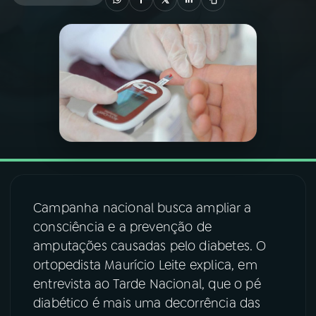
03
PROGRAMAÇÃO
04
PROGRAMAS
05
PODCASTS
06
VIDEOCASTS
Campanha nacional busca ampliar a
07
ÚLTIMAS
consciência e a prevenção de
amputações causadas pelo diabetes. O
ortopedista Maurício Leite explica, em
08
FESTIVAL DE MÚSICA
entrevista ao Tarde Nacional, que o pé
diabético é mais uma decorrência das
ACOMPANHE A RÁDIO NACIONAL