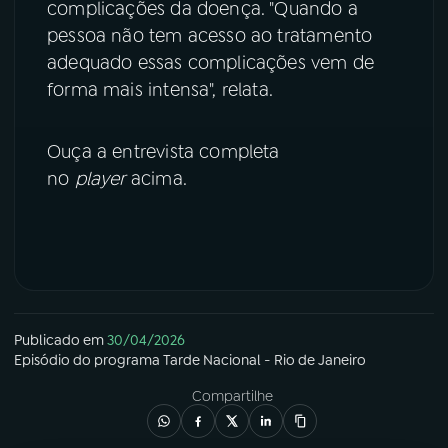
complicações da doença. "Quando a
pessoa não tem acesso ao tratamento
YouTube
Facebook
adequado essas complicações vem de
forma mais intensa", relata.
Instagram
X
TikTok
Ouça a entrevista completa
no
player
acima.
Publicado em
30/04/2026
Episódio
do programa
Tarde Nacional - Rio de Janeiro
Compartilhe