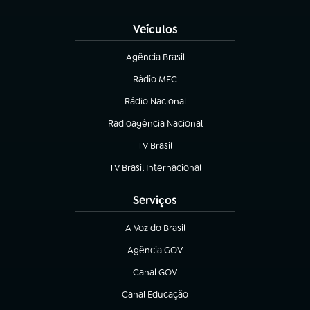
(abre em nova aba)
Veículos
Agência Brasil
(abre em nova aba)
Rádio MEC
(abre em nova aba)
Rádio Nacional
Radioagência Nacional
(abre em nova aba)
TV Brasil
(abre em nova aba)
TV Brasil Internacional
(abre em nova aba)
Serviços
A Voz do Brasil
(abre em nova aba)
Agência GOV
(abre em nova aba)
Canal GOV
(abre em nova aba)
Canal Educação
(abre em nova aba)