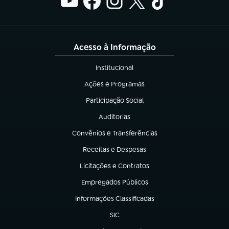
Acesso à Informação
Institucional
(abre em nova aba)
Ações e Programas
(abre em nova aba)
Participação Social
(abre em nova aba)
Auditorias
(abre em nova aba)
Convênios e Transferências
(abre em nova aba)
Receitas e Despesas
(abre em nova aba)
Licitações e Contratos
(abre em nova aba)
Empregados Públicos
(abre em nova aba)
Informações Classificadas
(abre em nova aba)
SIC
(abre em nova aba)