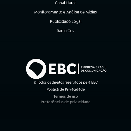
Canal Libras
(abre em nova aba)
Monitoramento e Análise de Mídias
(abre em nova aba)
Publicidade Legal
(abre em nova aba)
Rádio Gov
(abre em nova aba)
© Todos os direitos reservados pela EBC
Política de Privacidade
(abre em nova aba)
Termos de uso
(abre em nova aba)
Preferências de privacidade