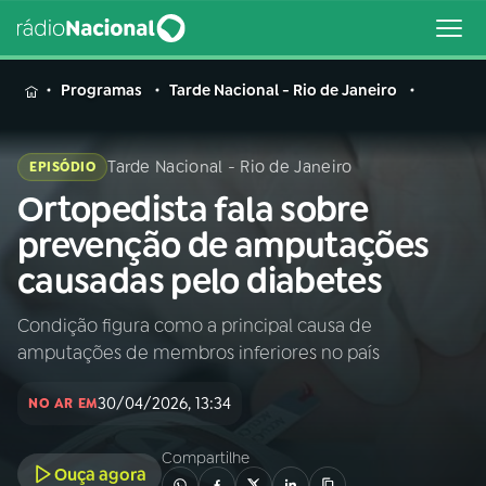
MENU
Programas
Tarde Nacional - Rio de Janeiro
Tarde Nacional - Rio de Janeiro
EPISÓDIO
Ortopedista fala sobre
Buscar
na
prevenção de amputações
Rádio
Buscar
causadas pelo diabetes
Nacional
Condição figura como a principal causa de
AO VIVO
amputações de membros inferiores no país
01
INÍCIO
30/04/2026, 13:34
NO AR EM
Compartilhe
02
A RÁDIO
Ouça agora