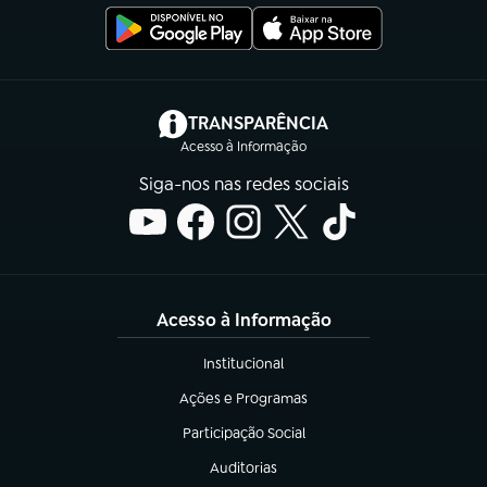
(abre em nova aba)
TRANSPARÊNCIA
Acesso à Informação
Siga-nos nas redes sociais
Acesso à Informação
Institucional
(abre em nova aba)
Ações e Programas
(abre em nova aba)
Participação Social
(abre em nova aba)
Auditorias
(abre em nova aba)