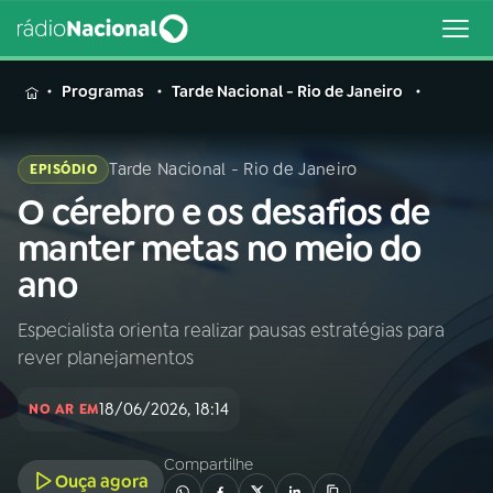
MENU
Programas
Tarde Nacional - Rio de Janeiro
Tarde Nacional - Rio de Janeiro
EPISÓDIO
O cérebro e os desafios de
Buscar
na
manter metas no meio do
Rádio
Buscar
ano
Nacional
Especialista orienta realizar pausas estratégias para
AO VIVO
rever planejamentos
01
INÍCIO
18/06/2026, 18:14
NO AR EM
Compartilhe
02
A RÁDIO
Ouça agora