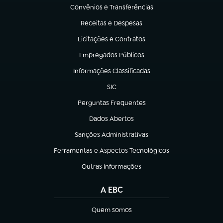
Convênios e Transferências
(abre em nova aba)
Receitas e Despesas
(abre em nova aba)
Licitações e Contratos
(abre em nova aba)
Empregados Públicos
(abre em nova aba)
Informações Classificadas
(abre em nova aba)
SIC
(abre em nova aba)
Perguntas Frequentes
(abre em nova aba)
Dados Abertos
(abre em nova aba)
Sanções Administrativas
(abre em nova aba)
Ferramentas e Aspectos Tecnológicos
(abre em nova aba)
Outras Informações
(abre em nova aba)
A EBC
Quem somos
(abre em nova aba)