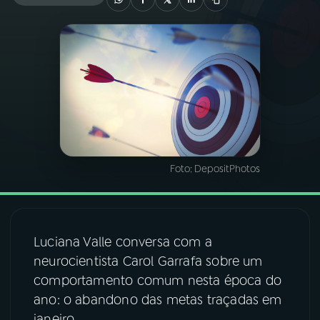
03
PROGRAMAÇÃO
04
PROGRAMAS
05
PODCASTS
Foto:
DepositPhotos
06
VIDEOCASTS
07
ÚLTIMAS
Luciana Valle conversa com a
neurocientista Carol Garrafa sobre um
08
FESTIVAL DE MÚSICA
comportamento comum nesta época do
ano: o abandono das metas traçadas em
ACOMPANHE A RÁDIO NACIONAL
janeiro.