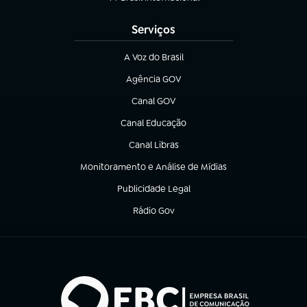
(abre em nova aba)
Serviços
A Voz do Brasil
(abre em nova aba)
Agência GOV
(abre em nova aba)
Canal GOV
(abre em nova aba)
Canal Educação
(abre em nova aba)
Canal Libras
(abre em nova aba)
Monitoramento e Análise de Mídias
(abre em nova aba)
Publicidade Legal
(abre em nova aba)
Rádio Gov
(abre em nova aba)