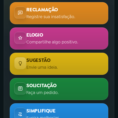
RECLAMAÇÃO
Registre sua insatisfação.
ELOGIO
Compartilhe algo positivo.
SUGESTÃO
Envie uma ideia.
SOLICITAÇÃO
Faça um pedido.
SIMPLIFIQUE
Sugira melhorias.