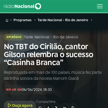
MENU
Programas
Tarde Nacional - Rio de Janeiro
Tarde Nacional - Rio de Janeiro
EPISÓDIO
No TBT do Cirilão, cantor
Buscar
na
Gilson relembra o sucesso
Rádio
Buscar
“Casinha Branca”
Nacional
Reproduzida em mais de 100 países, música fez parte
AO VIVO
da trilha sonora da novela Marrom Glacê
01
INÍCIO
06/06/2024, 18:30
NO AR EM
Compartilhe
02
A RÁDIO
Ouça agora