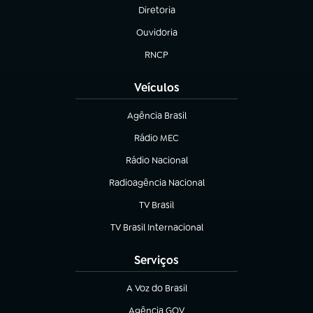
Diretoria
(abre em nova aba)
Ouvidoria
(abre em nova aba)
RNCP
(abre em nova aba)
Veículos
Agência Brasil
(abre em nova aba)
Rádio MEC
(abre em nova aba)
Rádio Nacional
Radioagência Nacional
(abre em nova aba)
TV Brasil
(abre em nova aba)
TV Brasil Internacional
(abre em nova aba)
Serviços
A Voz do Brasil
(abre em nova aba)
Agência GOV