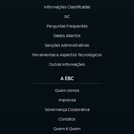
Informações Classificadas
(abre em nova aba)
SIC
(abre em nova aba)
Perguntas Frequentes
(abre em nova aba)
Dados Abertos
(abre em nova aba)
Sanções Administrativas
(abre em nova aba)
Ferramentas e Aspectos Tecnológicos
(abre em nova aba)
Outras Informações
(abre em nova aba)
A EBC
Quem somos
(abre em nova aba)
Imprensa
(abre em nova aba)
Governança Corporativa
(abre em nova aba)
Contatos
(abre em nova aba)
Quem é Quem
(abre em nova aba)