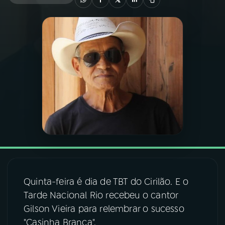
03
PROGRAMAÇÃO
04
PROGRAMAS
05
PODCASTS
06
VIDEOCASTS
07
ÚLTIMAS
Quinta-feira é dia de TBT do Cirilão. E o
08
FESTIVAL DE MÚSICA
Tarde Nacional Rio recebeu o cantor
Gilson Vieira para relembrar o sucesso
"Casinha Branca".
ACOMPANHE A RÁDIO NACIONAL