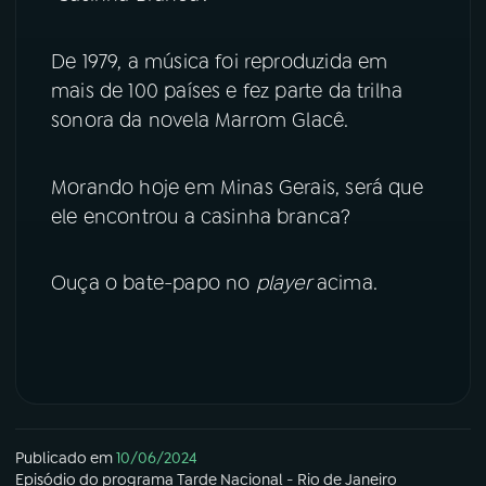
YouTube
Facebook
De 1979, a música foi reproduzida em
mais de 100 países e fez parte da trilha
Instagram
X
sonora da novela Marrom Glacê.
TikTok
Morando hoje em Minas Gerais, será que
ele encontrou a casinha branca?
Ouça o bate-papo no
player
acima.
Publicado em
10/06/2024
Episódio
do programa
Tarde Nacional - Rio de Janeiro