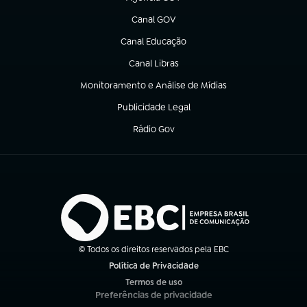
(abre em nova aba)
Canal GOV
(abre em nova aba)
Canal Educação
(abre em nova aba)
Canal Libras
(abre em nova aba)
Monitoramento e Análise de Mídias
(abre em nova aba)
Publicidade Legal
(abre em nova aba)
Rádio Gov
(abre em nova aba)
© Todos os direitos reservados pela EBC
Política de Privacidade
(abre em nova aba)
Termos de uso
(abre em nova aba)
Preferências de privacidade