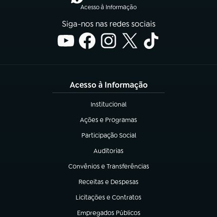
Acesso à Informação
Siga-nos nas redes sociais
Acesso à Informação
Institucional
(abre em nova aba)
Ações e Programas
(abre em nova aba)
Participação Social
(abre em nova aba)
Auditorias
(abre em nova aba)
Convênios e Transferências
(abre em nova aba)
Receitas e Despesas
(abre em nova aba)
Licitações e Contratos
(abre em nova aba)
Empregados Públicos
(abre em nova aba)