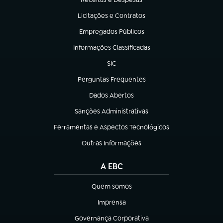
(abre em nova aba)
Licitações e Contratos
(abre em nova aba)
Empregados Públicos
(abre em nova aba)
Informações Classificadas
(abre em nova aba)
SIC
(abre em nova aba)
Perguntas Frequentes
(abre em nova aba)
Dados Abertos
(abre em nova aba)
Sanções Administrativas
(abre em nova aba)
Ferramentas e Aspectos Tecnológicos
(abre em nova aba)
Outras Informações
(abre em nova aba)
A EBC
Quem somos
(abre em nova aba)
Imprensa
(abre em nova aba)
Governança Corporativa
(abre em nova aba)