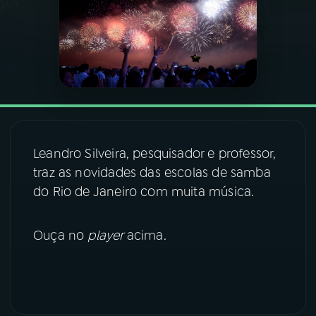
03
PROGRAMAÇÃO
04
PROGRAMAS
05
PODCASTS
Leandro Silveira, pesquisador e professor,
traz as novidades das escolas de samba
06
VIDEOCASTS
do Rio de Janeiro com muita música.
07
ÚLTIMAS
Ouça no
player
acima.
08
FESTIVAL DE MÚSICA
ACOMPANHE A RÁDIO NACIONAL