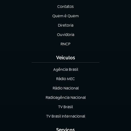
Contatos
(abre em nova aba)
Quem é Quem
(abre em nova aba)
Diretoria
(abre em nova aba)
Ouvidoria
(abre em nova aba)
RNCP
(abre em nova aba)
Veículos
Agência Brasil
(abre em nova aba)
Rádio MEC
(abre em nova aba)
Rádio Nacional
Radioagência Nacional
(abre em nova aba)
TV Brasil
(abre em nova aba)
TV Brasil Internacional
(abre em nova aba)
Serviços