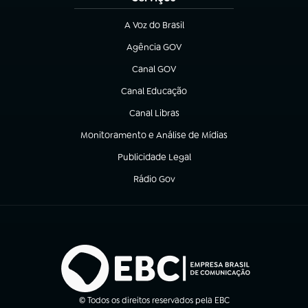
A Voz do Brasil
(abre em nova aba)
Agência GOV
(abre em nova aba)
Canal GOV
(abre em nova aba)
Canal Educação
(abre em nova aba)
Canal Libras
(abre em nova aba)
Monitoramento e Análise de Mídias
(abre em nova aba)
Publicidade Legal
(abre em nova aba)
Rádio Gov
(abre em nova aba)
© Todos os direitos reservados pela EBC