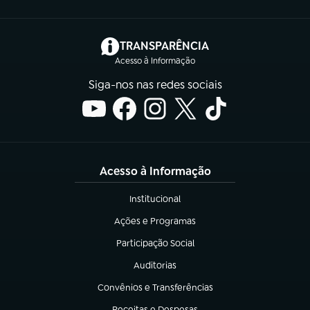
(abre em nova aba)
TRANSPARÊNCIA
Acesso à Informação
Siga-nos nas redes sociais
Acesso à Informação
Institucional
(abre em nova aba)
Ações e Programas
(abre em nova aba)
Participação Social
(abre em nova aba)
Auditorias
(abre em nova aba)
Convênios e Transferências
(abre em nova aba)
Receitas e Despesas