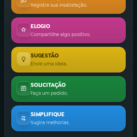
Registre sua insatisfação.
ELOGIO
Compartilhe algo positivo.
SUGESTÃO
Envie uma ideia.
SOLICITAÇÃO
Faça um pedido.
SIMPLIFIQUE
Sugira melhorias.