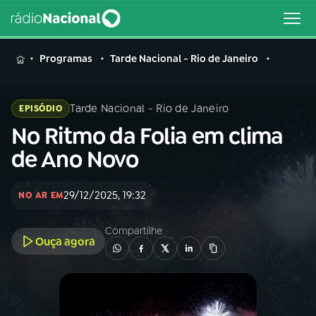
MENU
Programas
Tarde Nacional - Rio de Janeiro
Tarde Nacional - Rio de Janeiro
EPISÓDIO
No Ritmo da Folia em clima
Buscar
na
de Ano Novo
Rádio
Buscar
Nacional
29/12/2025, 19:32
NO AR EM
AO VIVO
Compartilhe
Ouça agora
01
INÍCIO
02
A RÁDIO