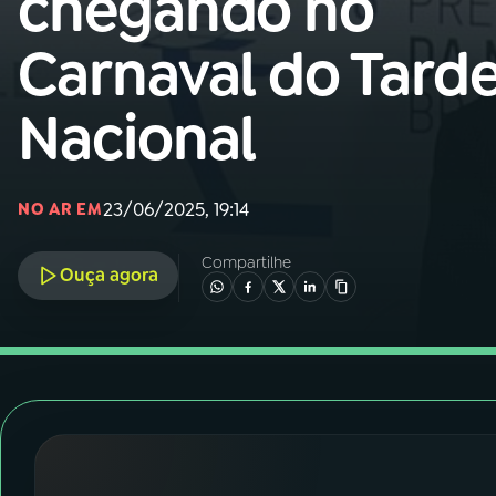
chegando no
Nacional
Carnaval do Tard
01
INÍCIO
Nacional
02
A RÁDIO
23/06/2025, 19:14
NO AR EM
03
PROGRAMAÇÃO
Compartilhe
Ouça agora
04
PROGRAMAS
05
PODCASTS
06
VIDEOCASTS