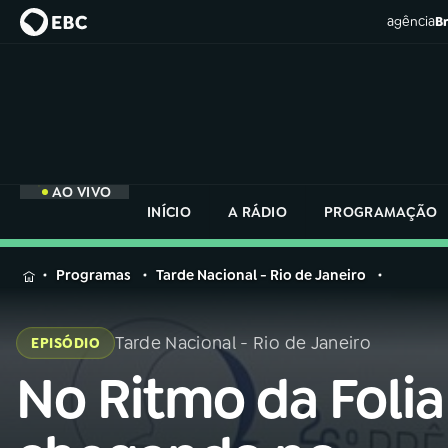
agência
Br
AO VIVO
INÍCIO
A RÁDIO
PROGRAMAÇÃO
MENU
Programas
Tarde Nacional - Rio de Janeiro
Buscar
na
Tarde Nacional - Rio de Janeiro
EPISÓDIO
Rádio
Buscar
Nacional
No Ritmo da Folia
Buscar
na
Rádio
AO VIVO