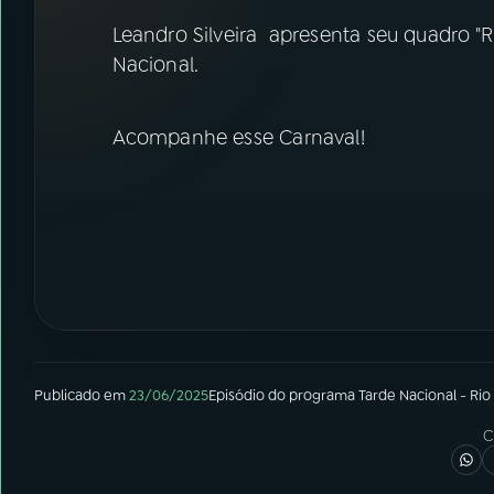
07
ÚLTIMAS
Leandro Silveira apresenta seu quadro "R
Nacional.
08
FESTIVAL DE MÚSICA
Acompanhe esse Carnaval!
ACOMPANHE A RÁDIO NACIONAL
YouTube
Facebook
Instagram
X
TikTok
Publicado em
23/06/2025
Episódio
do programa
Tarde Nacional - Rio
C