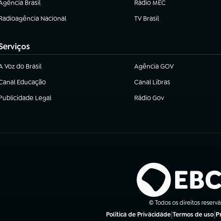
Agência Brasil
Rádio MEC
(abre em nova aba)
(abre em nova aba)
Radioagência Nacional
TV Brasil
(abre em nova aba)
(abre em nova aba)
Serviços
A Voz do Brasil
Agência GOV
(abre em nova aba)
(abre em nova aba)
Canal Educação
Canal Libras
(abre em nova aba)
(abre em nova aba)
Publicidade Legal
Rádio Gov
(abre em nova aba)
(abre em nova aba)
© Todos os direitos reserv
|
|
P
Política de Privacidade
Termos de uso
(abre em nova aba)
(abre em nova a