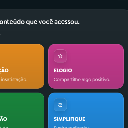
conteúdo que você acessou.
.
ÇÃO
ELOGIO
 insatisfação.
Compartilhe algo positivo.
ÇÃO
SIMPLIFIQUE