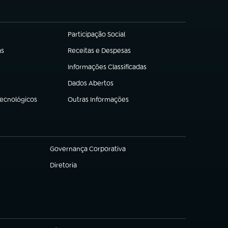
Participação Social
(abre em nova aba)
as
Receitas e Despesas
(abre em nova aba)
Informações Classificadas
(abre em nova aba)
Dados Abertos
(abre em nova aba)
Tecnológicos
Outras Informações
(abre em nova aba)
Governança Corporativa
(abre em nova aba)
Diretoria
(abre em nova aba)