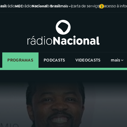
asil
rádio
MEC
rádio
Nacional
tv
Brasil
carta de serviço
acesso à inf
mais
PROGRAMAS
PODCASTS
VIDEOCASTS
mais