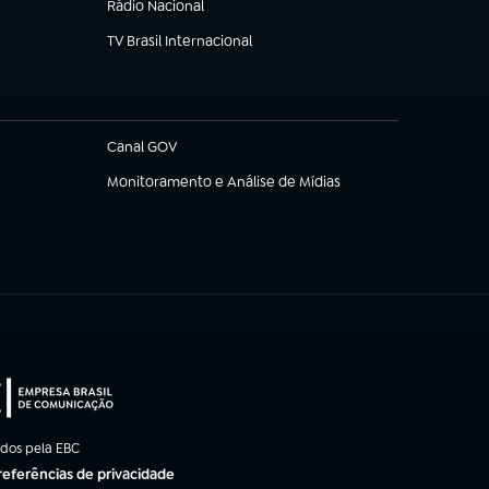
Rádio Nacional
TV Brasil Internacional
(abre em nova aba)
Canal GOV
(abre em nova aba)
Monitoramento e Análise de Mídias
(abre em nova aba)
ados pela EBC
referências de privacidade
ba)