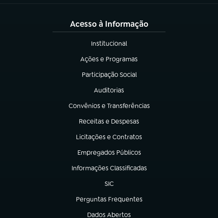
Acesso à Informação
Institucional
(abre em nova aba)
Ações e Programas
(abre em nova aba)
Participação Social
(abre em nova aba)
Auditorias
(abre em nova aba)
Convênios e Transferências
(abre em nova aba)
Receitas e Despesas
(abre em nova aba)
Licitações e Contratos
(abre em nova aba)
Empregados Públicos
(abre em nova aba)
Informações Classificadas
(abre em nova aba)
SIC
(abre em nova aba)
Perguntas Frequentes
(abre em nova aba)
Dados Abertos
(abre em nova aba)