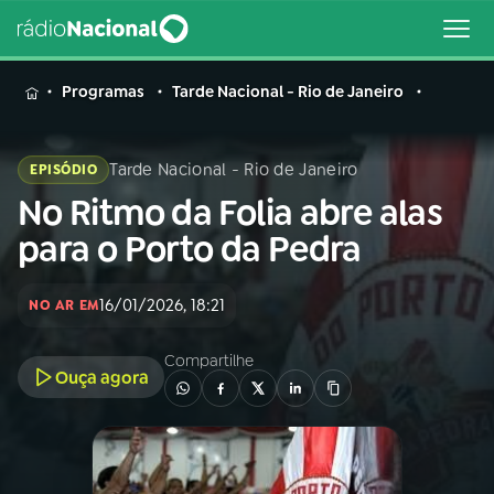
MENU
Programas
Tarde Nacional - Rio de Janeiro
Tarde Nacional - Rio de Janeiro
EPISÓDIO
No Ritmo da Folia abre alas
Buscar
na
para o Porto da Pedra
Rádio
Buscar
Nacional
16/01/2026, 18:21
NO AR EM
AO VIVO
Compartilhe
Ouça agora
01
INÍCIO
02
A RÁDIO