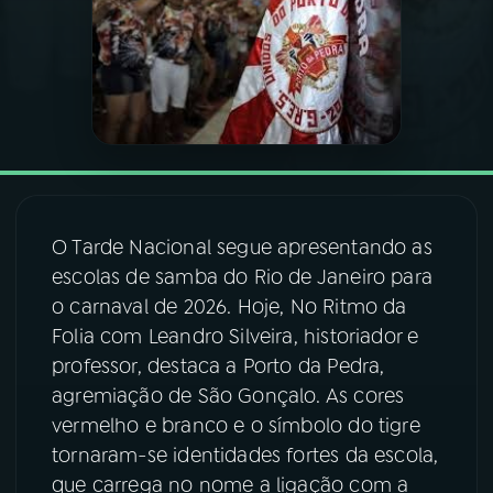
03
PROGRAMAÇÃO
04
PROGRAMAS
05
PODCASTS
O Tarde Nacional segue apresentando as
06
VIDEOCASTS
escolas de samba do Rio de Janeiro para
o carnaval de 2026. Hoje, No Ritmo da
Folia com Leandro Silveira, historiador e
07
ÚLTIMAS
professor, destaca a Porto da Pedra,
agremiação de São Gonçalo. As cores
08
FESTIVAL DE MÚSICA
vermelho e branco e o símbolo do tigre
tornaram-se identidades fortes da escola,
que carrega no nome a ligação com a
ACOMPANHE A RÁDIO NACIONAL