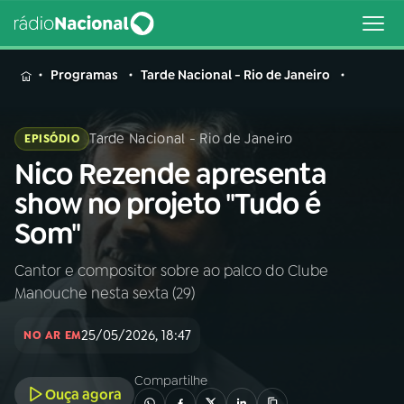
MENU
Programas
Tarde Nacional - Rio de Janeiro
Tarde Nacional - Rio de Janeiro
EPISÓDIO
Nico Rezende apresenta
Buscar
na
show no projeto "Tudo é
Rádio
Buscar
Som"
Nacional
Cantor e compositor sobre ao palco do Clube
AO VIVO
Manouche nesta sexta (29)
01
INÍCIO
25/05/2026, 18:47
NO AR EM
Compartilhe
02
A RÁDIO
Ouça agora