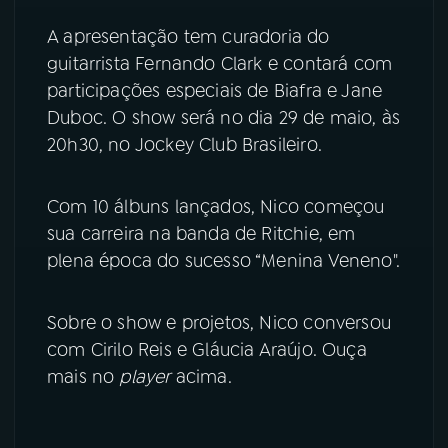
A apresentação tem curadoria do
YouTube
Facebook
guitarrista Fernando Clark e contará com
Instagram
X
participações especiais de Biafra e Jane
Duboc. O show será no dia 29 de maio, às
TikTok
20h30, no Jockey Club Brasileiro.
Com 10 álbuns lançados, Nico começou
sua carreira na banda de Ritchie, em
plena época do sucesso “Menina Veneno".
Sobre o show e projetos, Nico conversou
com Cirilo Reis e Gláucia Araújo. Ouça
mais no
player
acima.