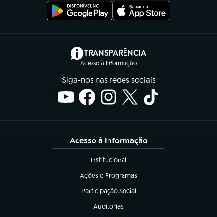
(abre em nova aba)
TRANSPARÊNCIA
Acesso à Informação
Siga-nos nas redes sociais
Acesso à Informação
Institucional
(abre em nova aba)
Ações e Programas
(abre em nova aba)
Participação Social
(abre em nova aba)
Auditorias
(abre em nova aba)