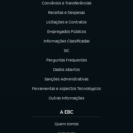
Convênios e Transferências
(abre em nova aba)
Receitas e Despesas
(abre em nova aba)
Licitações e Contratos
(abre em nova aba)
Empregados Públicos
(abre em nova aba)
Informações Classificadas
(abre em nova aba)
SIC
(abre em nova aba)
Perguntas Frequentes
(abre em nova aba)
Dados Abertos
(abre em nova aba)
Sanções Administrativas
(abre em nova aba)
Ferramentas e Aspectos Tecnológicos
(abre em nova aba)
Outras Informações
(abre em nova aba)
A EBC
Quem somos
(abre em nova aba)