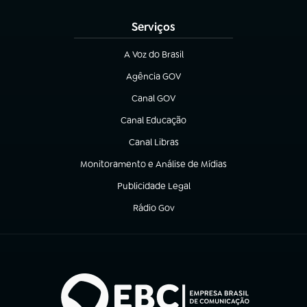
Serviços
A Voz do Brasil
(abre em nova aba)
Agência GOV
(abre em nova aba)
Canal GOV
(abre em nova aba)
Canal Educação
(abre em nova aba)
Canal Libras
(abre em nova aba)
Monitoramento e Análise de Mídias
(abre em nova aba)
Publicidade Legal
(abre em nova aba)
Rádio Gov
(abre em nova aba)