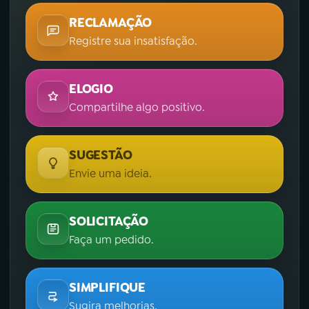
RECLAMAÇÃO
Registre sua insatisfação.
ELOGIO
Compartilhe algo positivo.
SUGESTÃO
Envie uma ideia.
SOLICITAÇÃO
Faça um pedido.
SIMPLIFIQUE
Sugira melhorias.