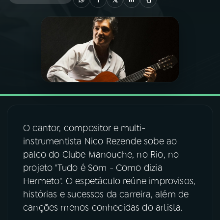
03
PROGRAMAÇÃO
04
PROGRAMAS
05
PODCASTS
06
VIDEOCASTS
O cantor, compositor e multi-
instrumentista Nico Rezende sobe ao
07
ÚLTIMAS
palco do Clube Manouche, no Rio, no
projeto "Tudo é Som - Como dizia
Hermeto". O espetáculo reúne improvisos,
08
FESTIVAL DE MÚSICA
histórias e sucessos da carreira, além de
canções menos conhecidas do artista.
ACOMPANHE A RÁDIO NACIONAL