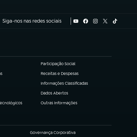
Siga-nos nas redes sociais
Participação Social
(abre em nova aba)
as
Receitas e Despesas
(abre em nova aba)
Informações Classificadas
(abre em nova aba)
Dados Abertos
(abre em nova aba)
Tecnológicos
Outras Informações
(abre em nova aba)
Governança Corporativa
(abre em nova aba)