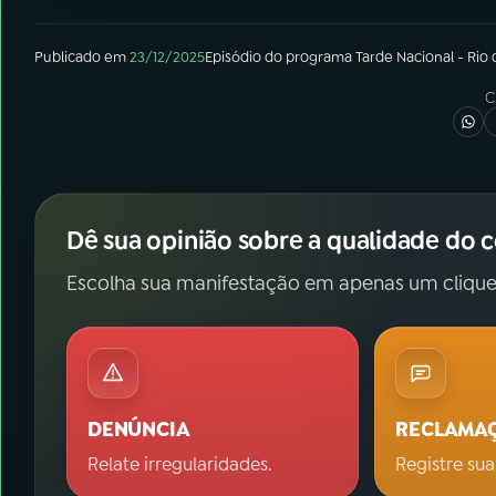
07
ÚLTIMAS
Publicado em
23/12/2025
Episódio
do programa
Tarde Nacional - Rio 
08
FESTIVAL DE MÚSICA
C
ACOMPANHE A RÁDIO NACIONAL
YouTube
Facebook
Dê sua opinião sobre a qualidade do 
Instagram
X
Escolha sua manifestação em apenas um clique
TikTok
DENÚNCIA
RECLAMA
Relate irregularidades.
Registre sua