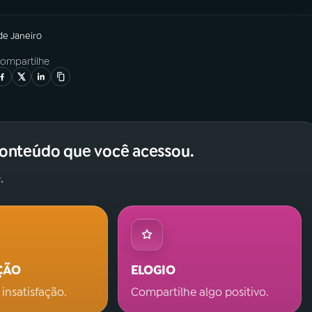
de Janeiro
ompartilhe
conteúdo que você acessou.
.
ÇÃO
ELOGIO
 insatisfação.
Compartilhe algo positivo.