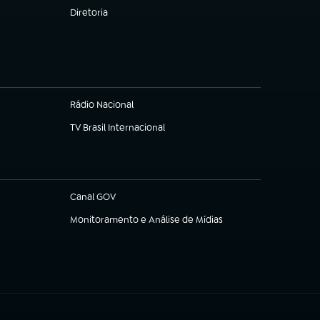
Diretoria
(abre em nova aba)
Rádio Nacional
TV Brasil Internacional
(abre em nova aba)
Canal GOV
(abre em nova aba)
Monitoramento e Análise de Mídias
(abre em nova aba)