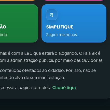
ÇÃO
SIMPLIFIQUE
dido.
Sugira melhorias.
 mas é com a EBC que estará dialogando. O Fala.BR é
m a administração pública, por meio das Ouvidorias.
 conteúdos ofertados ao cidadão. Por isso, não se
onteúdo alvo de sua manifestação.
Clique aqui
, acesse a página completa
.