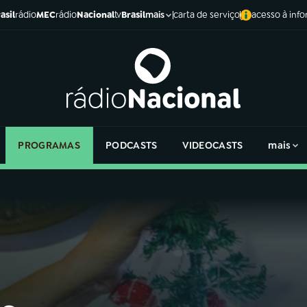
asil
rádio
MEC
rádio
Nacional
tv
Brasil
carta de serviço
acesso à inf
mais
PROGRAMAS
PODCASTS
VIDEOCASTS
mais