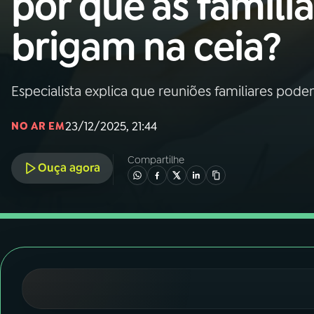
por que as família
Nacional
brigam na ceia?
01
INÍCIO
02
A RÁDIO
Especialista explica que reuniões familiares pod
23/12/2025, 21:44
NO AR EM
03
PROGRAMAÇÃO
Compartilhe
Ouça agora
04
PROGRAMAS
05
PODCASTS
06
VIDEOCASTS