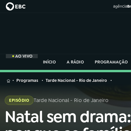
agência
Br
AO VIVO
INÍCIO
A RÁDIO
PROGRAMAÇÃO
MENU
Programas
Tarde Nacional - Rio de Janeiro
Buscar
na
Tarde Nacional - Rio de Janeiro
EPISÓDIO
Rádio
Buscar
Nacional
Natal sem drama:
Buscar
na
Rádio
AO VIVO