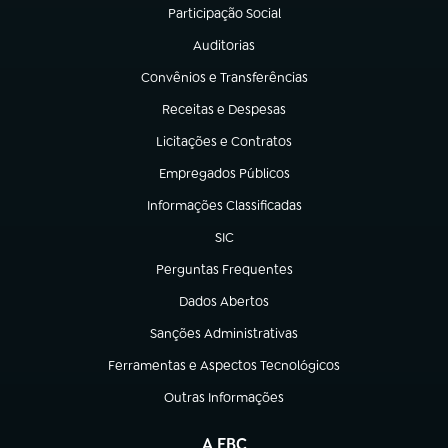
Participação Social
(abre em nova aba)
Auditorias
(abre em nova aba)
Convênios e Transferências
(abre em nova aba)
Receitas e Despesas
(abre em nova aba)
Licitações e Contratos
(abre em nova aba)
Empregados Públicos
(abre em nova aba)
Informações Classificadas
(abre em nova aba)
SIC
(abre em nova aba)
Perguntas Frequentes
(abre em nova aba)
Dados Abertos
(abre em nova aba)
Sanções Administrativas
(abre em nova aba)
Ferramentas e Aspectos Tecnológicos
(abre em nova aba)
Outras Informações
(abre em nova aba)
A EBC