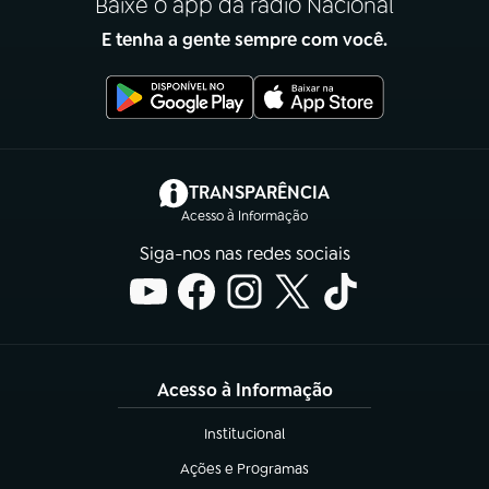
Baixe o app da rádio Nacional
E tenha a gente sempre com você.
(abre em nova aba)
TRANSPARÊNCIA
Acesso à Informação
Siga-nos nas redes sociais
Acesso à Informação
Institucional
(abre em nova aba)
Ações e Programas
(abre em nova aba)