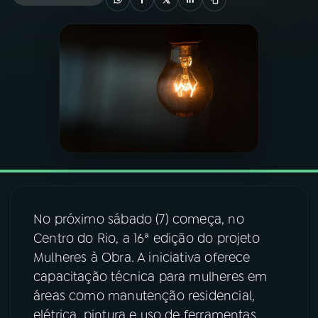
03
PROGRAMAÇÃO
04
PROGRAMAS
05
PODCASTS
06
VIDEOCASTS
No próximo sábado (7) começa, no
07
ÚLTIMAS
Centro do Rio, a 16ª edição do projeto
Mulheres à Obra. A iniciativa oferece
08
FESTIVAL DE MÚSICA
capacitação técnica para mulheres em
áreas como manutenção residencial,
elétrica, pintura e uso de ferramentas.
ACOMPANHE A RÁDIO NACIONAL