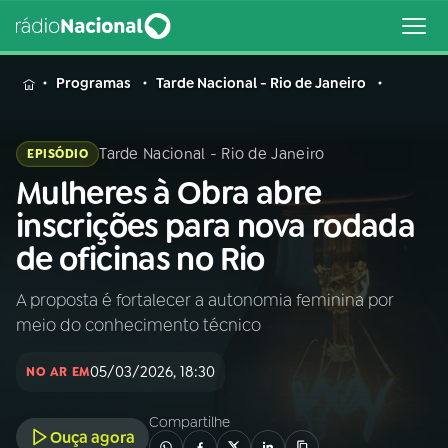
MENU
Programas
Tarde Nacional - Rio de Janeiro
Tarde Nacional - Rio de Janeiro
EPISÓDIO
Mulheres à Obra abre
Buscar
na
inscrições para nova rodada
Rádio
Buscar
de oficinas no Rio
Nacional
A proposta é fortalecer a autonomia feminina por
AO VIVO
meio do conhecimento técnico
01
INÍCIO
05/03/2026, 18:30
NO AR EM
Compartilhe
02
A RÁDIO
Ouça agora