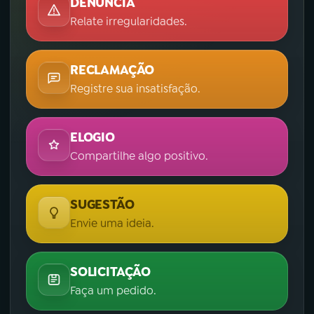
DENÚNCIA
Relate irregularidades.
RECLAMAÇÃO
Registre sua insatisfação.
ELOGIO
Compartilhe algo positivo.
SUGESTÃO
Envie uma ideia.
SOLICITAÇÃO
Faça um pedido.