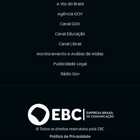
A Voz do Brasil
(abre em nova aba)
Agência GOV
(abre em nova aba)
Canal GOV
(abre em nova aba)
Canal Educação
(abre em nova aba)
Canal Libras
(abre em nova aba)
Monitoramento e Análise de Mídias
(abre em nova aba)
Publicidade Legal
(abre em nova aba)
Rádio Gov
(abre em nova aba)
© Todos os direitos reservados pela EBC
Política de Privacidade
(abre em nova aba)