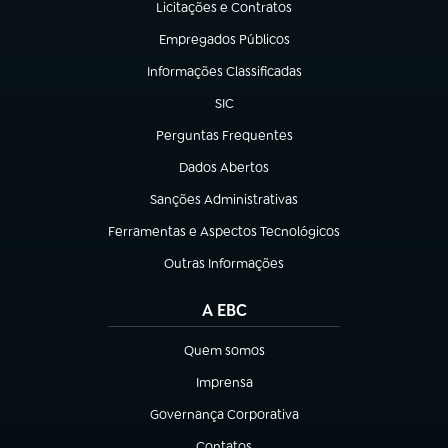
Licitações e Contratos
(abre em nova aba)
Empregados Públicos
(abre em nova aba)
Informações Classificadas
(abre em nova aba)
SIC
(abre em nova aba)
Perguntas Frequentes
(abre em nova aba)
Dados Abertos
(abre em nova aba)
Sanções Administrativas
(abre em nova aba)
Ferramentas e Aspectos Tecnológicos
(abre em nova aba)
Outras Informações
(abre em nova aba)
A EBC
Quem somos
(abre em nova aba)
Imprensa
(abre em nova aba)
Governança Corporativa
(abre em nova aba)
Contatos