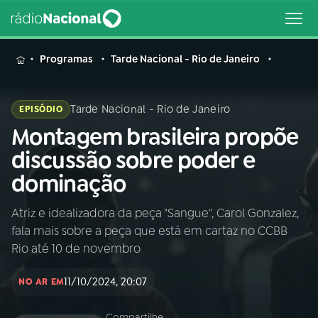
MENU
Programas
Tarde Nacional - Rio de Janeiro
Tarde Nacional - Rio de Janeiro
EPISÓDIO
Montagem brasileira propõe
Buscar
na
discussão sobre poder e
Rádio
Buscar
dominação
Nacional
Atriz e idealizadora da peça "Sangue", Carol Gonzalez,
AO VIVO
fala mais sobre a peça que está em cartaz no CCBB
Rio até 10 de novembro
01
INÍCIO
11/10/2024, 20:07
NO AR EM
02
A RÁDIO
Compartilhe