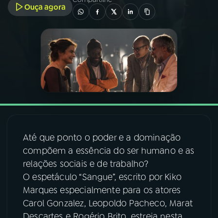
Ouça agora
03
PROGRAMAÇÃO
04
PROGRAMAS
05
PODCASTS
06
VIDEOCASTS
Até que ponto o poder e a dominação
compõem a essência do ser humano e as
07
ÚLTIMAS
relações sociais e de trabalho?
O espetáculo “Sangue”, escrito por Kiko
08
FESTIVAL DE MÚSICA
Marques especialmente para os atores
Carol Gonzalez, Leopoldo Pacheco, Marat
ACOMPANHE A RÁDIO NACIONAL
Descartes e Rogério Brito, estreia nesta