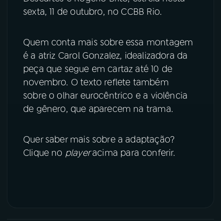
sexta, 11 de outubro, no CCBB Rio.
YouTube
Facebook
Quem conta mais sobre essa montagem
Instagram
X
é a atriz Carol Gonzalez, idealizadora da
peça que segue em cartaz até 10 de
TikTok
novembro. O texto reflete também
sobre o olhar eurocêntrico e a violência
de gênero, que aparecem na trama.
Quer saber mais sobre a adaptação?
Clique no
player
acima para conferir.