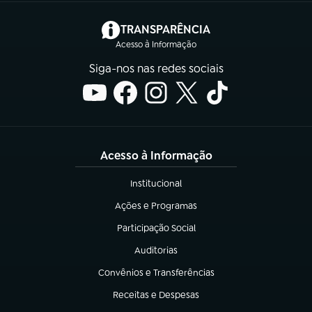
(abre em nova aba)
TRANSPARÊNCIA
Acesso à Informação
Siga-nos nas redes sociais
Acesso à Informação
Institucional
(abre em nova aba)
Ações e Programas
(abre em nova aba)
Participação Social
(abre em nova aba)
Auditorias
(abre em nova aba)
Convênios e Transferências
(abre em nova aba)
Receitas e Despesas
(abre em nova aba)