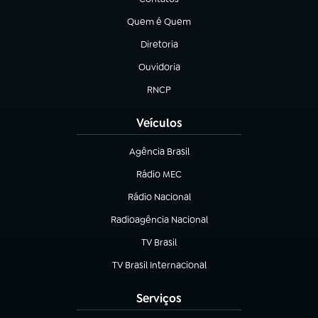
(abre em nova aba)
Quem é Quem
(abre em nova aba)
Diretoria
(abre em nova aba)
Ouvidoria
(abre em nova aba)
RNCP
(abre em nova aba)
Veículos
Agência Brasil
(abre em nova aba)
Rádio MEC
(abre em nova aba)
Rádio Nacional
Radioagência Nacional
(abre em nova aba)
TV Brasil
(abre em nova aba)
TV Brasil Internacional
(abre em nova aba)
Serviços