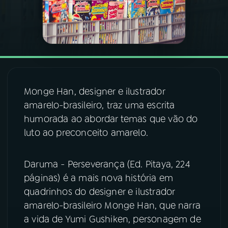
03
PROGRAMAÇÃO
04
PROGRAMAS
Monge Han, designer e ilustrador
05
PODCASTS
amarelo-brasileiro, traz uma escrita
humorada ao abordar temas que vão do
06
VIDEOCASTS
luto ao preconceito amarelo.
07
ÚLTIMAS
Daruma - Perseverança (Ed. Pitaya, 224
páginas) é a mais nova história em
quadrinhos do designer e ilustrador
08
FESTIVAL DE MÚSICA
amarelo-brasileiro Monge Han, que narra
a vida de Yumi Gushiken, personagem de
ACOMPANHE A RÁDIO NACIONAL