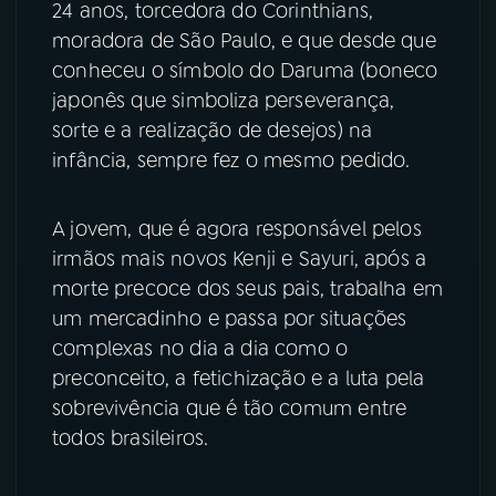
24 anos, torcedora do Corinthians,
moradora de São Paulo, e que desde que
YouTube
Facebook
conheceu o símbolo do Daruma (boneco
Instagram
X
japonês que simboliza perseverança,
sorte e a realização de desejos) na
TikTok
infância, sempre fez o mesmo pedido.
A jovem, que é agora responsável pelos
irmãos mais novos Kenji e Sayuri, após a
morte precoce dos seus pais, trabalha em
um mercadinho e passa por situações
complexas no dia a dia como o
preconceito, a fetichização e a luta pela
sobrevivência que é tão comum entre
todos brasileiros.