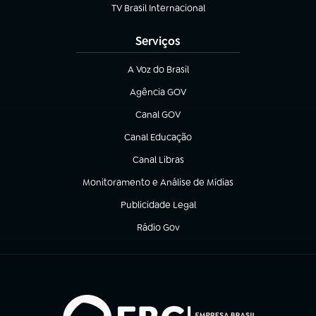
TV Brasil Internacional
(abre em nova aba)
Serviços
A Voz do Brasil
(abre em nova aba)
Agência GOV
(abre em nova aba)
Canal GOV
(abre em nova aba)
Canal Educação
(abre em nova aba)
Canal Libras
(abre em nova aba)
Monitoramento e Análise de Mídias
(abre em nova aba)
Publicidade Legal
(abre em nova aba)
Rádio Gov
(abre em nova aba)