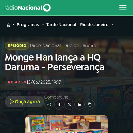
MENU
Programas
Tarde Nacional - Rio de Janeiro
Tarde Nacional - Rio de Janeiro
EPISÓDIO
Monge Han lança a HQ
Buscar
na
Daruma - Perseverança
Rádio
Buscar
Nacional
13/06/2025, 19:17
NO AR EM
AO VIVO
Compartilhe
Ouça agora
01
INÍCIO
02
A RÁDIO