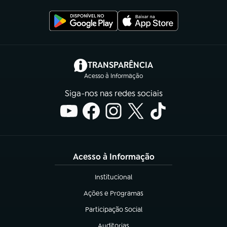
(abre em nova aba)
TRANSPARÊNCIA
Acesso à Informação
Siga-nos nas redes sociais
Acesso à Informação
Institucional
(abre em nova aba)
Ações e Programas
(abre em nova aba)
Participação Social
(abre em nova aba)
Auditorias