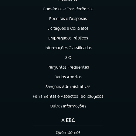
(abre em nova aba)
Convênios e Transferências
(abre em nova aba)
Receitas e Despesas
(abre em nova aba)
Licitações e Contratos
(abre em nova aba)
Empregados Públicos
(abre em nova aba)
Informações Classificadas
(abre em nova aba)
SIC
(abre em nova aba)
Perguntas Frequentes
(abre em nova aba)
Dados Abertos
(abre em nova aba)
Sanções Administrativas
(abre em nova aba)
Ferramentas e Aspectos Tecnológicos
(abre em nova aba)
Outras Informações
(abre em nova aba)
A EBC
Quem somos
(abre em nova aba)