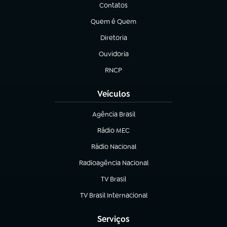
Contatos
(abre em nova aba)
Quem é Quem
(abre em nova aba)
Diretoria
(abre em nova aba)
Ouvidoria
(abre em nova aba)
RNCP
(abre em nova aba)
Veículos
Agência Brasil
(abre em nova aba)
Rádio MEC
(abre em nova aba)
Rádio Nacional
Radioagência Nacional
(abre em nova aba)
TV Brasil
(abre em nova aba)
TV Brasil Internacional
(abre em nova aba)
Serviços