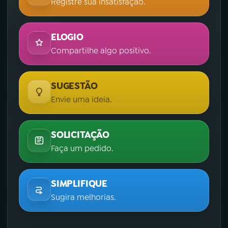
Registre sua insatisfação.
ELOGIO
Compartilhe algo positivo.
SUGESTÃO
Envie uma ideia.
SOLICITAÇÃO
Faça um pedido.
SIMPLIFIQUE
Sugira melhorias.