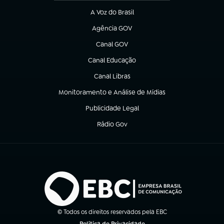
A Voz do Brasil
(abre em nova aba)
Agência GOV
(abre em nova aba)
Canal GOV
(abre em nova aba)
Canal Educação
(abre em nova aba)
Canal Libras
(abre em nova aba)
Monitoramento e Análise de Mídias
(abre em nova aba)
Publicidade Legal
(abre em nova aba)
Rádio Gov
(abre em nova aba)
© Todos os direitos reservados pela EBC