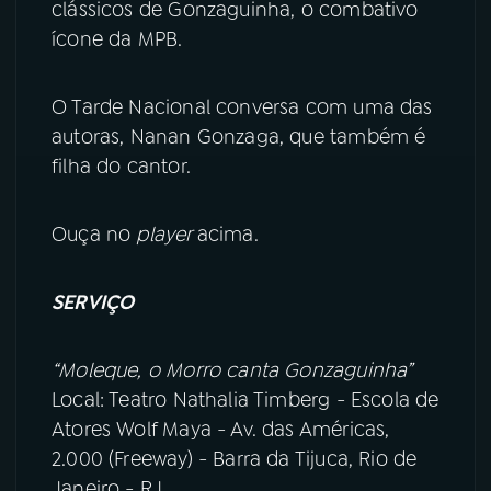
clássicos de Gonzaguinha, o combativo
ícone da MPB.
YouTube
Facebook
Instagram
X
O Tarde Nacional conversa com uma das
autoras, Nanan Gonzaga, que também é
TikTok
filha do cantor.
Ouça no
player
acima.
SERVIÇO
“Moleque, o Morro canta Gonzaguinha”
Local: Teatro Nathalia Timberg - Escola de
Atores Wolf Maya - Av. das Américas,
2.000 (Freeway) - Barra da Tijuca, Rio de
Janeiro - RJ