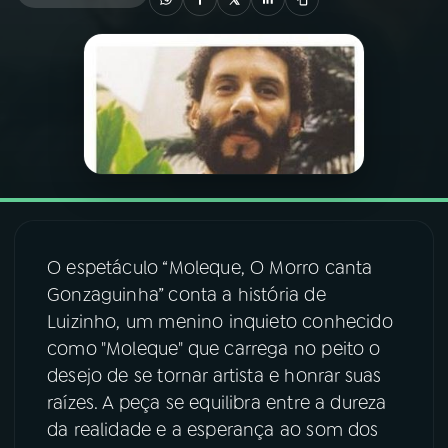
03
PROGRAMAÇÃO
04
PROGRAMAS
05
PODCASTS
06
VIDEOCASTS
O espetáculo “Moleque, O Morro canta
Gonzaguinha” conta a história de
07
ÚLTIMAS
Luizinho, um menino inquieto conhecido
como "Moleque" que carrega no peito o
desejo de se tornar artista e honrar suas
08
FESTIVAL DE MÚSICA
raízes. A peça se equilibra entre a dureza
da realidade e a esperança ao som dos
ACOMPANHE A RÁDIO NACIONAL