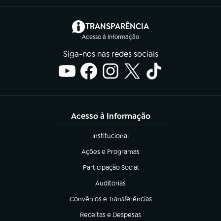
(abre em nova aba)
TRANSPARÊNCIA
Acesso à Informação
Siga-nos nas redes sociais
Acesso à Informação
Institucional
(abre em nova aba)
Ações e Programas
(abre em nova aba)
Participação Social
(abre em nova aba)
Auditorias
(abre em nova aba)
Convênios e Transferências
(abre em nova aba)
Receitas e Despesas
(abre em nova aba)