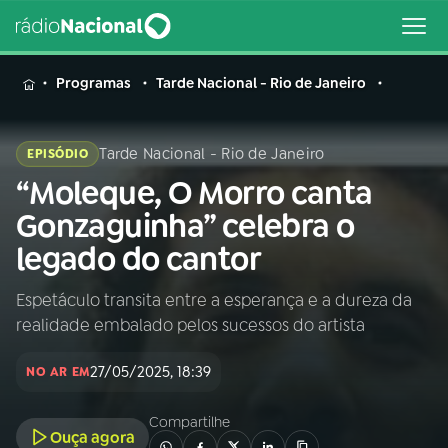
MENU
Programas
Tarde Nacional - Rio de Janeiro
Tarde Nacional - Rio de Janeiro
EPISÓDIO
“Moleque, O Morro canta
Buscar
na
Gonzaguinha” celebra o
Rádio
Buscar
legado do cantor
Nacional
Espetáculo transita entre a esperança e a dureza da
AO VIVO
realidade embalado pelos sucessos do artista
01
INÍCIO
27/05/2025, 18:39
NO AR EM
Compartilhe
02
A RÁDIO
Ouça agora