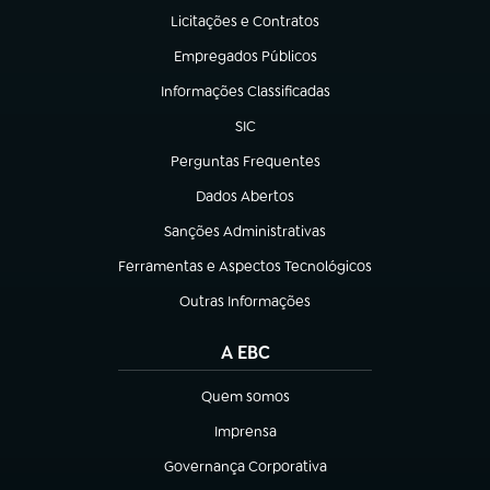
Licitações e Contratos
(abre em nova aba)
Empregados Públicos
(abre em nova aba)
Informações Classificadas
(abre em nova aba)
SIC
(abre em nova aba)
Perguntas Frequentes
(abre em nova aba)
Dados Abertos
(abre em nova aba)
Sanções Administrativas
(abre em nova aba)
Ferramentas e Aspectos Tecnológicos
(abre em nova aba)
Outras Informações
(abre em nova aba)
A EBC
Quem somos
(abre em nova aba)
Imprensa
(abre em nova aba)
Governança Corporativa
(abre em nova aba)