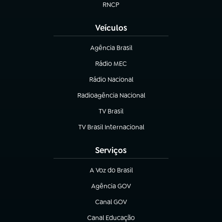
RNCP
(abre em nova aba)
Veículos
Agência Brasil
(abre em nova aba)
Rádio MEC
(abre em nova aba)
Rádio Nacional
Radioagência Nacional
(abre em nova aba)
TV Brasil
(abre em nova aba)
TV Brasil Internacional
(abre em nova aba)
Serviços
A Voz do Brasil
(abre em nova aba)
Agência GOV
(abre em nova aba)
Canal GOV
(abre em nova aba)
Canal Educação
(abre em nova aba)