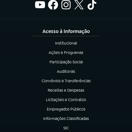
Acesso à Informação
Institucional
(abre em nova aba)
Ações e Programas
(abre em nova aba)
Participação Social
(abre em nova aba)
Auditorias
(abre em nova aba)
Convênios e Transferências
(abre em nova aba)
Receitas e Despesas
(abre em nova aba)
Licitações e Contratos
(abre em nova aba)
Empregados Públicos
(abre em nova aba)
Informações Classificadas
(abre em nova aba)
SIC
(abre em nova aba)