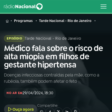
MENU
Programas
Tarde Nacional - Rio de Janeiro
Tarde Nacional - Rio de Janeiro
EPISÓDIO
Médico fala sobre o risco de
Buscar
na
alta miopia em filhos de
Rádio
Buscar
gestante hipertensa
Nacional
Doenças infecciosas contraídas pela mãe, como a
AO VIVO
rubéola, também podem afetar o feto
01
INÍCIO
29/04/2024, 18:30
NO AR EM
Compartilhe
02
A RÁDIO
Ouça agora