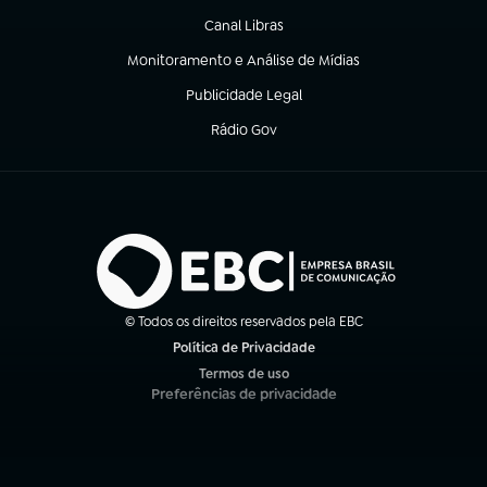
Canal Libras
(abre em nova aba)
Monitoramento e Análise de Mídias
(abre em nova aba)
Publicidade Legal
(abre em nova aba)
Rádio Gov
(abre em nova aba)
© Todos os direitos reservados pela EBC
Política de Privacidade
(abre em nova aba)
Termos de uso
(abre em nova aba)
Preferências de privacidade