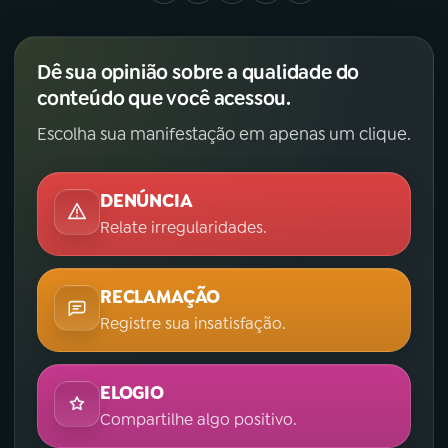
YouTube
Facebook
Dê sua opinião sobre a qualidade do
Instagram
X
conteúdo que você acessou.
Escolha sua manifestação em apenas um clique.
TikTok
DENÚNCIA
Relate irregularidades.
RECLAMAÇÃO
Registre sua insatisfação.
ELOGIO
Compartilhe algo positivo.