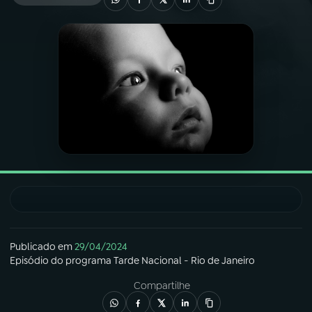
03
PROGRAMAÇÃO
04
PROGRAMAS
05
PODCASTS
06
VIDEOCASTS
07
ÚLTIMAS
Publicado em
29/04/2024
Episódio
do programa
Tarde Nacional - Rio de Janeiro
08
FESTIVAL DE MÚSICA
Compartilhe
ACOMPANHE A RÁDIO NACIONAL