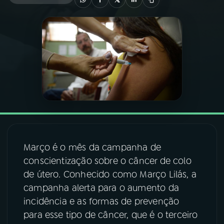
03
PROGRAMAÇÃO
04
PROGRAMAS
05
PODCASTS
06
VIDEOCASTS
Março é o mês da campanha de
07
ÚLTIMAS
conscientização sobre o câncer de colo
de útero. Conhecido como Março Lilás, a
campanha alerta para o aumento da
08
FESTIVAL DE MÚSICA
incidência e as formas de prevenção
para esse tipo de câncer, que é o terceiro
ACOMPANHE A RÁDIO NACIONAL