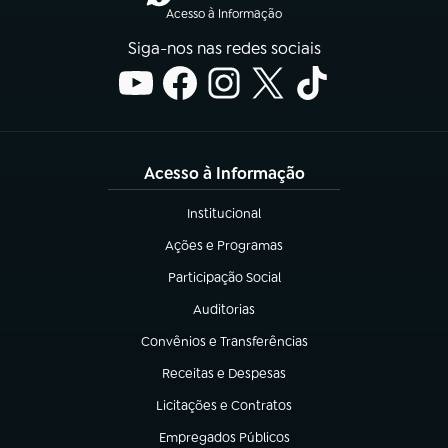
Acesso à Informação
Siga-nos nas redes sociais
Acesso à Informação
Institucional
(abre em nova aba)
Ações e Programas
(abre em nova aba)
Participação Social
(abre em nova aba)
Auditorias
(abre em nova aba)
Convênios e Transferências
(abre em nova aba)
Receitas e Despesas
(abre em nova aba)
Licitações e Contratos
(abre em nova aba)
Empregados Públicos
(abre em nova aba)