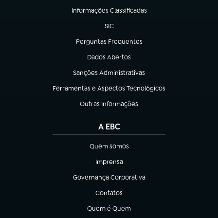
Informações Classificadas
(abre em nova aba)
SIC
(abre em nova aba)
Perguntas Frequentes
(abre em nova aba)
Dados Abertos
(abre em nova aba)
Sanções Administrativas
(abre em nova aba)
Ferramentas e Aspectos Tecnológicos
(abre em nova aba)
Outras Informações
(abre em nova aba)
A EBC
Quem somos
(abre em nova aba)
Imprensa
(abre em nova aba)
Governança Corporativa
(abre em nova aba)
Contatos
(abre em nova aba)
Quem é Quem
(abre em nova aba)