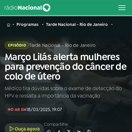
MENU
Programas
Tarde Nacional - Rio de Janeiro
Tarde Nacional - Rio de Janeiro
EPISÓDIO
Março Lilás alerta mulheres
Buscar
na
para prevenção do câncer de
Rádio
Buscar
colo de útero
Nacional
Médico tira dúvidas sobre o exame de detecção do
AO VIVO
HPV e ressalta a importância da vacinação
01
INÍCIO
18/03/2025, 19:07
NO AR EM
Compartilhe
02
A RÁDIO
Ouça agora