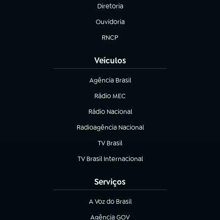
Diretoria
(abre em nova aba)
Ouvidoria
(abre em nova aba)
RNCP
(abre em nova aba)
Veículos
Agência Brasil
(abre em nova aba)
Rádio MEC
(abre em nova aba)
Rádio Nacional
Radioagência Nacional
(abre em nova aba)
TV Brasil
(abre em nova aba)
TV Brasil Internacional
(abre em nova aba)
Serviços
A Voz do Brasil
(abre em nova aba)
Agência GOV