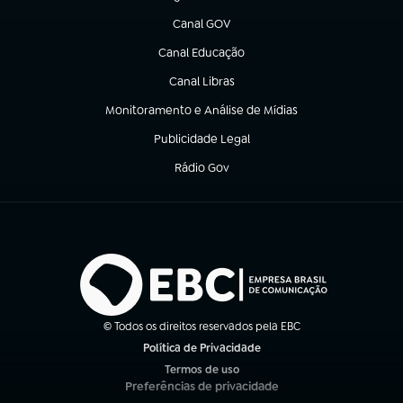
(abre em nova aba)
Canal GOV
(abre em nova aba)
Canal Educação
(abre em nova aba)
Canal Libras
(abre em nova aba)
Monitoramento e Análise de Mídias
(abre em nova aba)
Publicidade Legal
(abre em nova aba)
Rádio Gov
(abre em nova aba)
© Todos os direitos reservados pela EBC
Política de Privacidade
(abre em nova aba)
Termos de uso
(abre em nova aba)
Preferências de privacidade