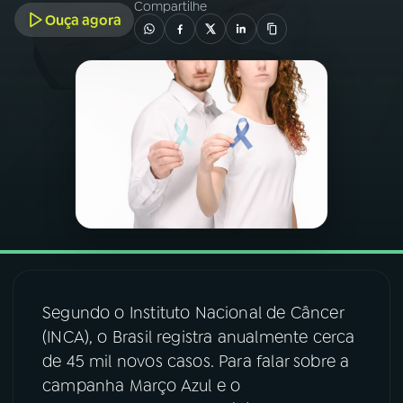
Compartilhe
Ouça agora
03
PROGRAMAÇÃO
04
PROGRAMAS
05
PODCASTS
06
VIDEOCASTS
07
ÚLTIMAS
Segundo o Instituto Nacional de Câncer
(INCA), o Brasil registra anualmente cerca
08
FESTIVAL DE MÚSICA
de 45 mil novos casos. Para falar sobre a
campanha Março Azul e o
ACOMPANHE A RÁDIO NACIONAL