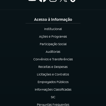
Acesso à Informação
Institucional
(abre em nova aba)
Ações e Programas
(abre em nova aba)
Participação Social
(abre em nova aba)
Auditorias
(abre em nova aba)
Convênios e Transferências
(abre em nova aba)
Receitas e Despesas
(abre em nova aba)
Licitações e Contratos
(abre em nova aba)
Empregados Públicos
(abre em nova aba)
Informações Classificadas
(abre em nova aba)
SIC
(abre em nova aba)
Perguntas Frequentes