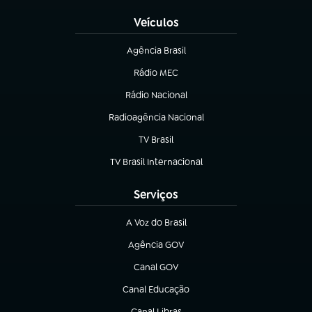
Veículos
Agência Brasil
(abre em nova aba)
Rádio MEC
(abre em nova aba)
Rádio Nacional
Radioagência Nacional
(abre em nova aba)
TV Brasil
(abre em nova aba)
TV Brasil Internacional
(abre em nova aba)
Serviços
A Voz do Brasil
(abre em nova aba)
Agência GOV
(abre em nova aba)
Canal GOV
(abre em nova aba)
Canal Educação
(abre em nova aba)
Canal Libras