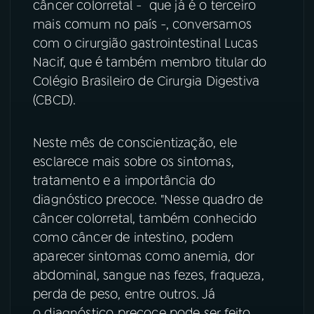
câncer colorretal - que já é o terceiro
mais comum no país -, conversamos
YouTube
Facebook
com o cirurgião gastrointestinal Lucas
Nacif, que é também membro titular do
Instagram
X
Colégio Brasileiro de Cirurgia Digestiva
TikTok
(CBCD).
Neste mês de conscientização, ele
esclarece mais sobre os sintomas,
tratamento e a importância do
diagnóstico precoce. "Nesse quadro de
câncer colorretal, também conhecido
como câncer de intestino, podem
aparecer sintomas como anemia, dor
abdominal, sangue nas fezes, fraqueza,
perda de peso, entre outros. Já
o diagnóstico precoce pode ser feito