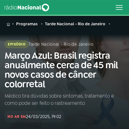
MENU
Programas
Tarde Nacional - Rio de Janeiro
Tarde Nacional - Rio de Janeiro
EPISÓDIO
Março Azul: Brasil registra
Buscar
na
anualmente cerca de 45 mil
Rádio
Buscar
novos casos de câncer
Nacional
colorretal
AO VIVO
Médico tira dúvidas sobre sintomas, tratamento e
como pode ser feito o rastreamento
01
INÍCIO
24/03/2025, 19:02
NO AR EM
02
A RÁDIO