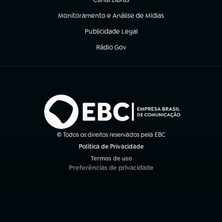
(abre em nova aba)
Monitoramento e Análise de Mídias
(abre em nova aba)
Publicidade Legal
(abre em nova aba)
Rádio Gov
(abre em nova aba)
© Todos os direitos reservados pela EBC
Política de Privacidade
(abre em nova aba)
Termos de uso
(abre em nova aba)
Preferências de privacidade