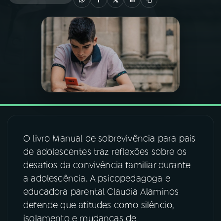
03
PROGRAMAÇÃO
04
PROGRAMAS
05
PODCASTS
06
VIDEOCASTS
O livro Manual de sobrevivência para pais
de adolescentes traz reflexões sobre os
07
ÚLTIMAS
desafios da convivência familiar durante
a adolescência. A psicopedagoga e
08
FESTIVAL DE MÚSICA
educadora parental Claudia Alaminos
defende que atitudes como silêncio,
isolamento e mudanças de
ACOMPANHE A RÁDIO NACIONAL