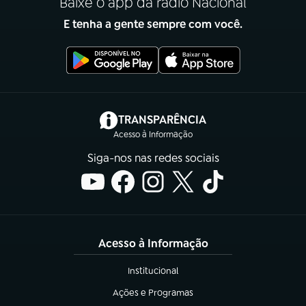
Baixe o app da rádio Nacional
E tenha a gente sempre com você.
(abre em nova aba)
TRANSPARÊNCIA
Acesso à Informação
Siga-nos nas redes sociais
Acesso à Informação
Institucional
(abre em nova aba)
Ações e Programas
(abre em nova aba)