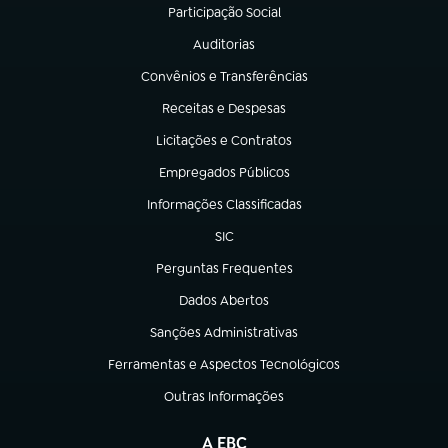
Participação Social
(abre em nova aba)
Auditorias
(abre em nova aba)
Convênios e Transferências
(abre em nova aba)
Receitas e Despesas
(abre em nova aba)
Licitações e Contratos
(abre em nova aba)
Empregados Públicos
(abre em nova aba)
Informações Classificadas
(abre em nova aba)
SIC
(abre em nova aba)
Perguntas Frequentes
(abre em nova aba)
Dados Abertos
(abre em nova aba)
Sanções Administrativas
(abre em nova aba)
Ferramentas e Aspectos Tecnológicos
(abre em nova aba)
Outras Informações
(abre em nova aba)
A EBC