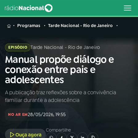
MENU
Programas
Tarde Nacional - Rio de Janeiro
Tarde Nacional - Rio de Janeiro
EPISÓDIO
Manual propõe diálogo e
Buscar
na
conexão entre pais e
Rádio
Buscar
adolescentes
Nacional
A publicação traz reflexões sobre a convivência
AO VIVO
familiar durante a adolescência
01
INÍCIO
28/05/2026, 19:55
NO AR EM
Compartilhe
02
A RÁDIO
Ouça agora