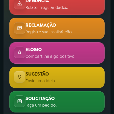
DENÚNCIA
Relate irregularidades.
RECLAMAÇÃO
Registre sua insatisfação.
ELOGIO
Compartilhe algo positivo.
SUGESTÃO
Envie uma ideia.
SOLICITAÇÃO
Faça um pedido.