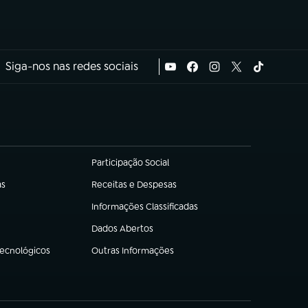
Siga-nos nas redes sociais
Participação Social
(abre em nova aba)
as
Receitas e Despesas
(abre em nova aba)
Informações Classificadas
(abre em nova aba)
Dados Abertos
(abre em nova aba)
Tecnológicos
Outras Informações
(abre em nova aba)