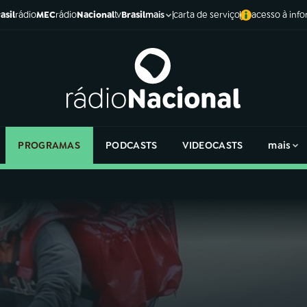
asil
rádio
MEC
rádio
Nacional
tv
Brasil
carta de serviço
acesso à inf
mais
PROGRAMAS
PODCASTS
VIDEOCASTS
mais