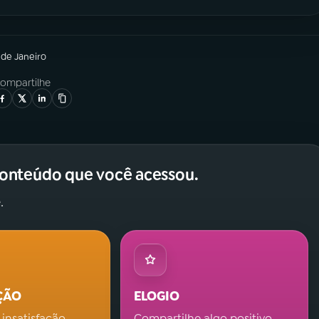
 de Janeiro
ompartilhe
conteúdo que você acessou.
.
ÇÃO
ELOGIO
 insatisfação.
Compartilhe algo positivo.