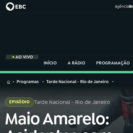
agência
Br
AO VIVO
INÍCIO
A RÁDIO
PROGRAMAÇÃO
MENU
Programas
Tarde Nacional - Rio de Janeiro
Buscar
na
Tarde Nacional - Rio de Janeiro
EPISÓDIO
Rádio
Buscar
Nacional
Maio Amarelo:
Buscar
na
Rádio
AO VIVO