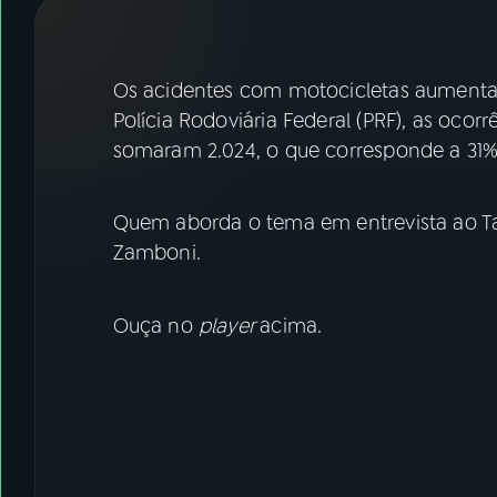
07
ÚLTIMAS
08
FESTIVAL DE MÚSICA
Os acidentes com motocicletas aumenta
Polícia Rodoviária Federal (PRF), as ocor
somaram 2.024, o que corresponde a 31%
ACOMPANHE A RÁDIO NACIONAL
YouTube
Facebook
Quem aborda o tema em entrevista ao Ta
Zamboni.
Instagram
X
TikTok
Ouça no
player
acima.