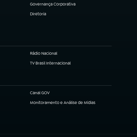
Governança Corporativa
(abre em nova aba)
Diretoria
(abre em nova aba)
Rádio Nacional
TV Brasil Internacional
(abre em nova aba)
Canal GOV
(abre em nova aba)
Monitoramento e Análise de Mídias
(abre em nova aba)