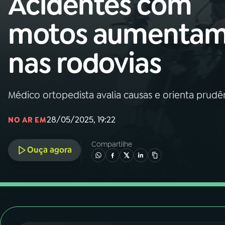
Acidentes com
Nacional
motos aumenta
01
INÍCIO
nas rodovias
02
A RÁDIO
Médico ortopedista avalia causas e orienta prud
03
PROGRAMAÇÃO
28/05/2025, 19:22
NO AR EM
04
PROGRAMAS
Compartilhe
Ouça agora
05
PODCASTS
06
VIDEOCASTS