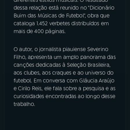
diferentes estilos musicais. O resultado
dessa relação está reunido no "Dicionário
YouTube
Facebook
Buim das Músicas de Futebol", obra que
cataloga 1.452 verbetes distribuídos em
Instagram
X
mais de 400 páginas.
TikTok
O autor, o jornalista piauiense Severino
Filho, apresenta um amplo panorama das
canções dedicadas à Seleção Brasileira,
aos clubes, aos craques e ao universo do
futebol. Em conversa com Gláucia Araújo
e Cirilo Reis, ele fala sobre a pesquisa e as
curiosidades encontradas ao longo desse
trabalho.