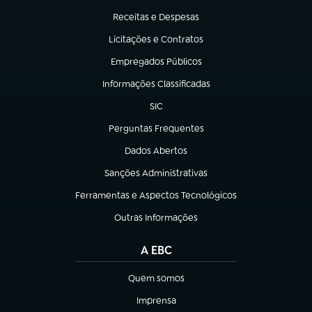
Receitas e Despesas
(abre em nova aba)
Licitações e Contratos
(abre em nova aba)
Empregados Públicos
(abre em nova aba)
Informações Classificadas
(abre em nova aba)
SIC
(abre em nova aba)
Perguntas Frequentes
(abre em nova aba)
Dados Abertos
(abre em nova aba)
Sanções Administrativas
(abre em nova aba)
Ferramentas e Aspectos Tecnológicos
(abre em nova aba)
Outras Informações
(abre em nova aba)
A EBC
Quem somos
(abre em nova aba)
Imprensa
(abre em nova aba)