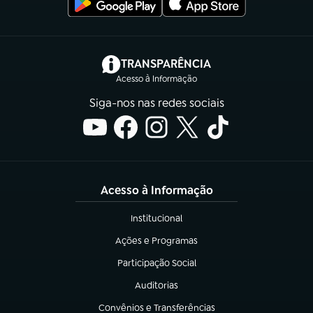
(abre em nova aba)
TRANSPARÊNCIA
Acesso à Informação
Siga-nos nas redes sociais
Acesso à Informação
Institucional
(abre em nova aba)
Ações e Programas
(abre em nova aba)
Participação Social
(abre em nova aba)
Auditorias
(abre em nova aba)
Convênios e Transferências
(abre em nova aba)