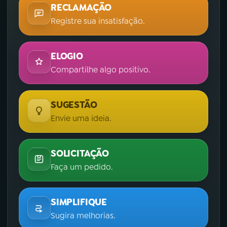
RECLAMAÇÃO
Registre sua insatisfação.
ELOGIO
Compartilhe algo positivo.
SUGESTÃO
Envie uma ideia.
SOLICITAÇÃO
Faça um pedido.
SIMPLIFIQUE
Sugira melhorias.