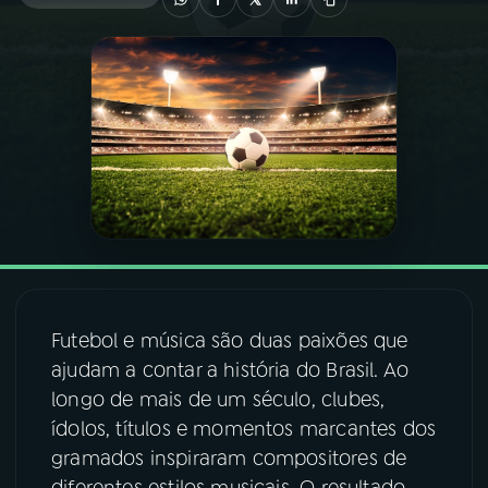
03
PROGRAMAÇÃO
04
PROGRAMAS
05
PODCASTS
06
VIDEOCASTS
Futebol e música são duas paixões que
07
ÚLTIMAS
ajudam a contar a história do Brasil. Ao
longo de mais de um século, clubes,
08
FESTIVAL DE MÚSICA
ídolos, títulos e momentos marcantes dos
gramados inspiraram compositores de
ACOMPANHE A RÁDIO NACIONAL