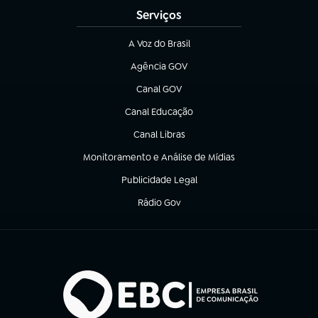
Serviços
A Voz do Brasil
(abre em nova aba)
Agência GOV
(abre em nova aba)
Canal GOV
(abre em nova aba)
Canal Educação
(abre em nova aba)
Canal Libras
(abre em nova aba)
Monitoramento e Análise de Mídias
(abre em nova aba)
Publicidade Legal
(abre em nova aba)
Rádio Gov
(abre em nova aba)