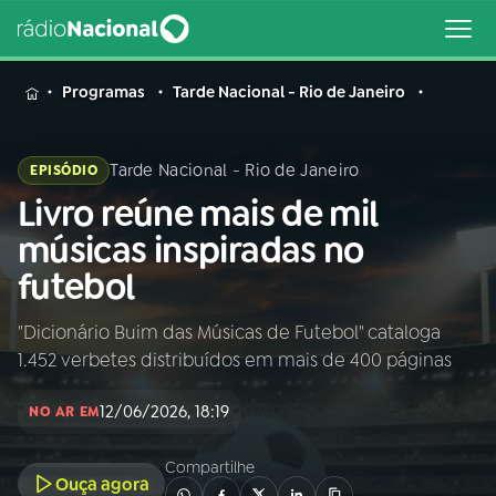
MENU
Programas
Tarde Nacional - Rio de Janeiro
Tarde Nacional - Rio de Janeiro
EPISÓDIO
Livro reúne mais de mil
Buscar
na
músicas inspiradas no
Rádio
Buscar
futebol
Nacional
"Dicionário Buim das Músicas de Futebol" cataloga
AO VIVO
1.452 verbetes distribuídos em mais de 400 páginas
01
INÍCIO
12/06/2026, 18:19
NO AR EM
Compartilhe
02
A RÁDIO
Ouça agora