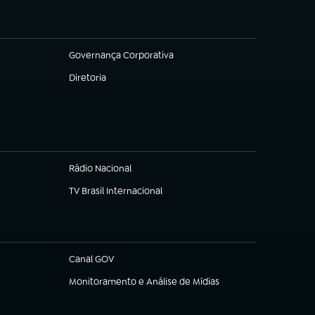
Governança Corporativa
(abre em nova aba)
Diretoria
(abre em nova aba)
Rádio Nacional
TV Brasil Internacional
(abre em nova aba)
Canal GOV
(abre em nova aba)
Monitoramento e Análise de Mídias
(abre em nova aba)