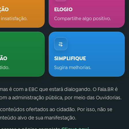
ÇÃO
ELOGIO
 insatisfação.
Compartilhe algo positivo.
ÇÃO
SIMPLIFIQUE
dido.
Sugira melhorias.
 mas é com a EBC que estará dialogando. O Fala.BR é
m a administração pública, por meio das Ouvidorias.
 conteúdos ofertados ao cidadão. Por isso, não se
onteúdo alvo de sua manifestação.