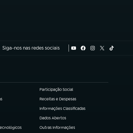
Siga-nos nas redes sociais
Participação Social
(abre em nova aba)
as
Receitas e Despesas
(abre em nova aba)
Informações Classificadas
(abre em nova aba)
Dados Abertos
(abre em nova aba)
Tecnológicos
Outras Informações
(abre em nova aba)