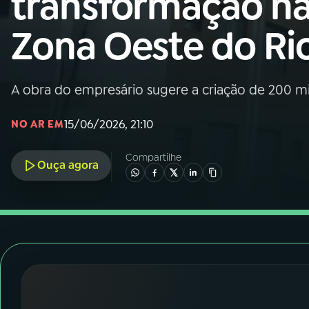
transformação n
Nacional
Zona Oeste do Ri
01
INÍCIO
02
A RÁDIO
A obra do empresário sugere a criação de 200 mi
15/06/2026, 21:10
NO AR EM
03
PROGRAMAÇÃO
Compartilhe
Ouça agora
04
PROGRAMAS
05
PODCASTS
06
VIDEOCASTS