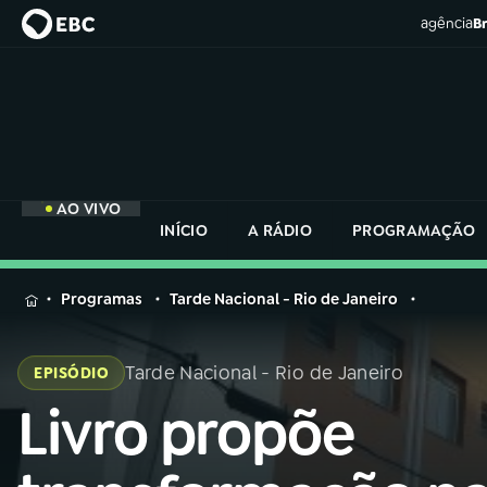
agência
Br
AO VIVO
INÍCIO
A RÁDIO
PROGRAMAÇÃO
MENU
Programas
Tarde Nacional - Rio de Janeiro
Buscar
na
Tarde Nacional - Rio de Janeiro
EPISÓDIO
Rádio
Buscar
Nacional
Livro propõe
Buscar
na
Rádio
AO VIVO