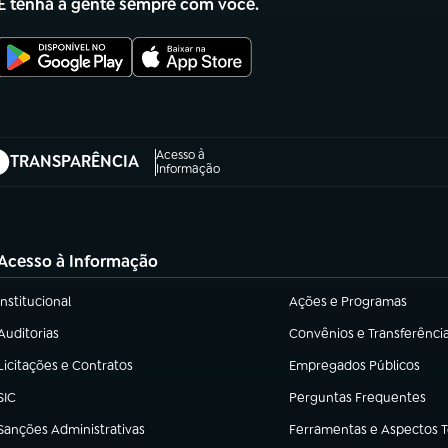
E tenha a gente sempre com você.
Acesso à
TRANSPARÊNCIA
abre em nova aba)
Informação
Acesso à Informação
Institucional
Ações e Programas
(abre em nova aba)
(abre em nova aba)
Auditorias
Convênios e Transferênci
(abre em nova aba)
(abre em nova aba)
Licitações e Contratos
Empregados Públicos
(abre em nova aba)
(abre em nova aba)
SIC
Perguntas Frequentes
(abre em nova aba)
(abre em nova aba)
Sanções Administrativas
Ferramentas e Aspectos 
(abre em nova aba)
(abre em nova aba)