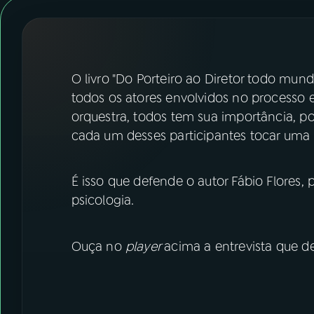
07
ÚLTIMAS
08
FESTIVAL DE MÚSICA
O livro "Do Porteiro ao Diretor todo mun
ACOMPANHE A RÁDIO NACIONAL
todos os atores envolvidos no process
orquestra, todos tem sua importância, po
YouTube
Facebook
cada um desses participantes tocar uma
Instagram
X
É isso que defende o autor Fábio Flores,
TikTok
psicologia.
Ouça no
player
acima a entrevista que de