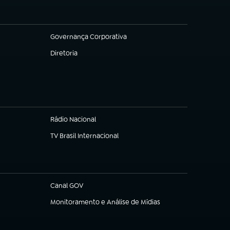
Governança Corporativa
(abre em nova aba)
Diretoria
(abre em nova aba)
Rádio Nacional
TV Brasil Internacional
(abre em nova aba)
Canal GOV
(abre em nova aba)
Monitoramento e Análise de Mídias
(abre em nova aba)