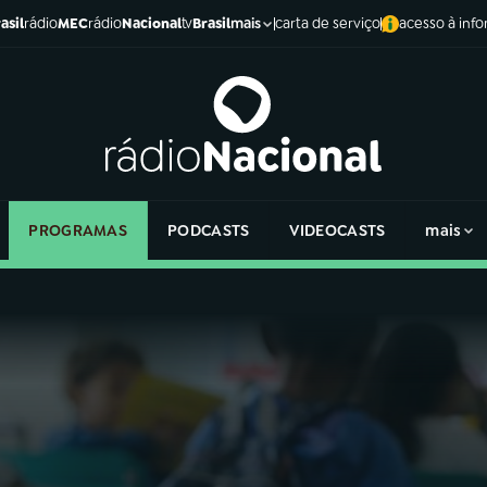
asil
rádio
MEC
rádio
Nacional
tv
Brasil
carta de serviço
acesso à inf
mais
PROGRAMAS
PODCASTS
VIDEOCASTS
mais