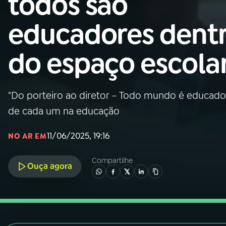
todos são
Nacional
educadores dent
01
INÍCIO
do espaço escola
02
A RÁDIO
"Do porteiro ao diretor – Todo mundo é educador"
03
PROGRAMAÇÃO
de cada um na educação
04
PROGRAMAS
11/06/2025, 19:16
NO AR EM
Compartilhe
05
PODCASTS
Ouça agora
06
VIDEOCASTS