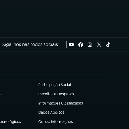
Siga-nos nas redes sociais
Participação Social
(abre em nova aba)
as
Receitas e Despesas
(abre em nova aba)
Informações Classificadas
(abre em nova aba)
Dados Abertos
(abre em nova aba)
Tecnológicos
Outras Informações
(abre em nova aba)