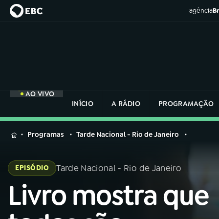
agência
Br
AO VIVO
INÍCIO
A RÁDIO
PROGRAMAÇÃO
MENU
Programas
Tarde Nacional - Rio de Janeiro
Buscar
na
Tarde Nacional - Rio de Janeiro
EPISÓDIO
Rádio
Buscar
Nacional
Livro mostra que
Buscar
na
Rádio
AO VIVO