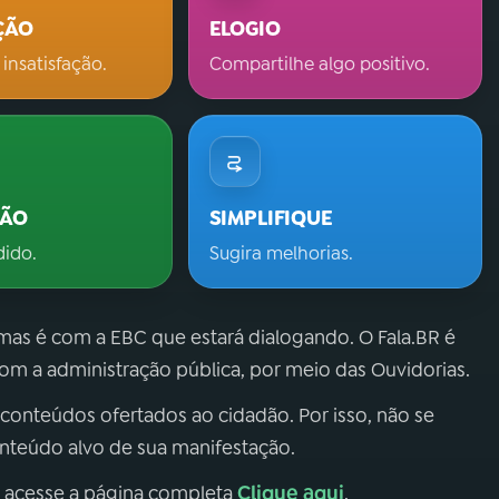
ÇÃO
ELOGIO
 insatisfação.
Compartilhe algo positivo.
ÇÃO
SIMPLIFIQUE
dido.
Sugira melhorias.
 mas é com a EBC que estará dialogando. O Fala.BR é
m a administração pública, por meio das Ouvidorias.
 conteúdos ofertados ao cidadão. Por isso, não se
onteúdo alvo de sua manifestação.
Clique aqui
, acesse a página completa
.