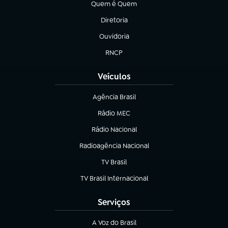
Quem é Quem
(abre em nova aba)
Diretoria
(abre em nova aba)
Ouvidoria
(abre em nova aba)
RNCP
(abre em nova aba)
Veículos
Agência Brasil
(abre em nova aba)
Rádio MEC
(abre em nova aba)
Rádio Nacional
Radioagência Nacional
(abre em nova aba)
TV Brasil
(abre em nova aba)
TV Brasil Internacional
(abre em nova aba)
Serviços
A Voz do Brasil
(abre em nova aba)