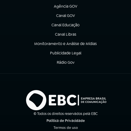
Agência GOV
(abre em nova aba)
Canal GOV
(abre em nova aba)
Canal Educação
(abre em nova aba)
Canal Libras
(abre em nova aba)
Monitoramento e Análise de Mídias
(abre em nova aba)
Publicidade Legal
(abre em nova aba)
Rádio Gov
(abre em nova aba)
© Todos os direitos reservados pela EBC
Política de Privacidade
(abre em nova aba)
Termos de uso
(abre em nova aba)