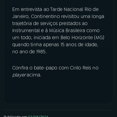
Em entrevista ao Tarde Nacional Rio de
YouTube
Facebook
Janeiro, Continentino revisitou uma longa
trajetória de serviços prestados ao
Instagram
X
Instrumental e à Música Brasileira como
TikTok
um todo, iniciada em Belo Horizonte (MG)
quando tinha apenas 15 anos de idade,
no ano de 1985.
Confira o bate-papo com Cirilo Reis no
player
acima.
Publicado em
03/08/2024