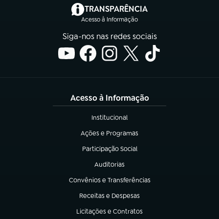
(abre em nova aba)
TRANSPARÊNCIA
Acesso à Informação
Siga-nos nas redes sociais
Acesso à Informação
Institucional
(abre em nova aba)
Ações e Programas
(abre em nova aba)
Participação Social
(abre em nova aba)
Auditorias
(abre em nova aba)
Convênios e Transferências
(abre em nova aba)
Receitas e Despesas
(abre em nova aba)
Licitações e Contratos
(abre em nova aba)