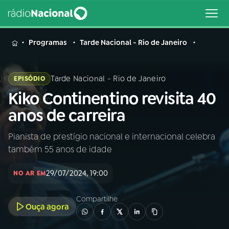
MENU
Programas
Tarde Nacional - Rio de Janeiro
Tarde Nacional - Rio de Janeiro
EPISÓDIO
Kiko Continentino revisita 40
Buscar
na
anos de carreira
Rádio
Buscar
Nacional
Pianista de prestígio nacional e internacional celebra
também 55 anos de idade
AO VIVO
29/07/2024, 19:00
NO AR EM
01
INÍCIO
Compartilhe
Ouça agora
02
A RÁDIO