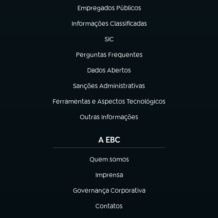
Empregados Públicos
(abre em nova aba)
Informações Classificadas
(abre em nova aba)
SIC
(abre em nova aba)
Perguntas Frequentes
(abre em nova aba)
Dados Abertos
(abre em nova aba)
Sanções Administrativas
(abre em nova aba)
Ferramentas e Aspectos Tecnológicos
(abre em nova aba)
Outras Informações
(abre em nova aba)
A EBC
Quem somos
(abre em nova aba)
Imprensa
(abre em nova aba)
Governança Corporativa
(abre em nova aba)
Contatos
(abre em nova aba)