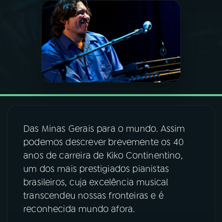
03
PROGRAMAÇÃO
04
PROGRAMAS
05
PODCASTS
06
VIDEOCASTS
Das Minas Gerais para o mundo. Assim
podemos descrever brevemente os 40
anos de carreira de Kiko Continentino,
07
ÚLTIMAS
um dos mais prestigiados pianistas
brasileiros, cuja excelência musical
08
FESTIVAL DE MÚSICA
transcendeu nossas fronteiras e é
reconhecida mundo afora.
ACOMPANHE A RÁDIO NACIONAL