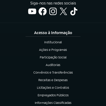
Siga-nos nas redes sociais
Acesso à Informação
Institucional
(abre em nova aba)
Ações e Programas
(abre em nova aba)
Participação Social
(abre em nova aba)
Auditorias
(abre em nova aba)
Convênios e Transferências
(abre em nova aba)
Receitas e Despesas
(abre em nova aba)
Licitações e Contratos
(abre em nova aba)
Empregados Públicos
(abre em nova aba)
Informações Classificadas
(abre em nova aba)