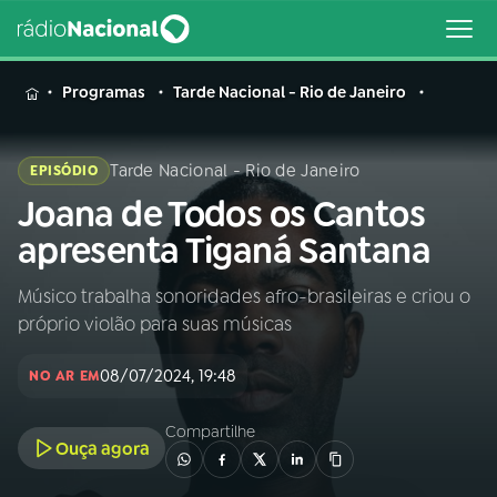
MENU
Programas
Tarde Nacional - Rio de Janeiro
Tarde Nacional - Rio de Janeiro
EPISÓDIO
Joana de Todos os Cantos
Buscar
na
apresenta Tiganá Santana
Rádio
Buscar
Nacional
Músico trabalha sonoridades afro-brasileiras e criou o
próprio violão para suas músicas
AO VIVO
08/07/2024, 19:48
NO AR EM
01
INÍCIO
Compartilhe
Ouça agora
02
A RÁDIO