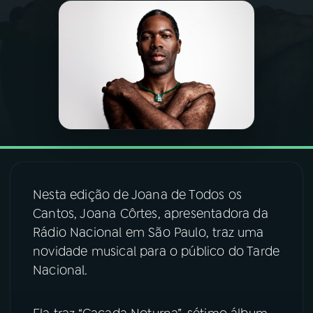
03
PROGRAMAÇÃO
04
PROGRAMAS
05
PODCASTS
06
VIDEOCASTS
Nesta edição de Joana de Todos os
Cantos, Joana Côrtes, apresentadora da
07
ÚLTIMAS
Rádio Nacional em São Paulo, traz uma
novidade musical para o público do Tarde
08
FESTIVAL DE MÚSICA
Nacional.
ACOMPANHE A RÁDIO NACIONAL