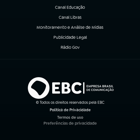
Canal Educação
(abre em nova aba)
Canal Libras
(abre em nova aba)
Monitoramento e Análise de Mídias
(abre em nova aba)
Publicidade Legal
(abre em nova aba)
Rádio Gov
(abre em nova aba)
© Todos os direitos reservados pela EBC
Política de Privacidade
(abre em nova aba)
Termos de uso
(abre em nova aba)
Preferências de privacidade