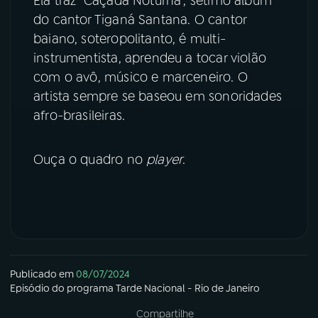
Ela traz “Caçada Noturna”, sétimo álbum
do cantor Tiganá Santana. O cantor
YouTube
Facebook
baiano, soteropolitanto, é multi-
instrumentista, aprendeu a tocar violão
Instagram
X
com o avô, músico e marceneiro. O
artista sempre se baseou em sonoridades
TikTok
afro-brasileiras.
Ouça o quadro no
player
.
Publicado em
08/07/2024
Episódio
do programa
Tarde Nacional - Rio de Janeiro
Compartilhe