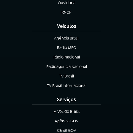
Ouvidoria
(abre em nova aba)
RNCP
(abre em nova aba)
Veículos
Agência Brasil
(abre em nova aba)
Rádio MEC
(abre em nova aba)
Rádio Nacional
Radioagência Nacional
(abre em nova aba)
TV Brasil
(abre em nova aba)
TV Brasil Internacional
(abre em nova aba)
Serviços
A Voz do Brasil
(abre em nova aba)
Agência GOV
(abre em nova aba)
Canal GOV
(abre em nova aba)