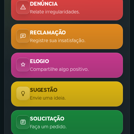
DENÚNCIA
Relate irregularidades.
RECLAMAÇÃO
Registre sua insatisfação.
ELOGIO
Compartilhe algo positivo.
SUGESTÃO
Envie uma ideia.
SOLICITAÇÃO
Faça um pedido.