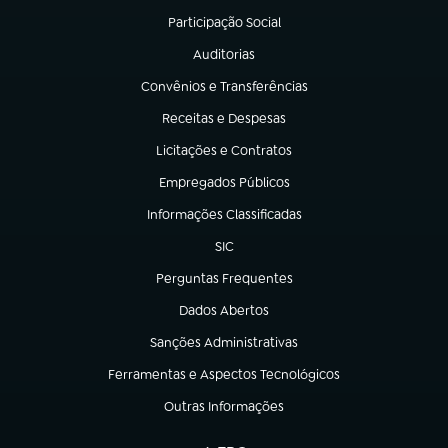
Participação Social
(abre em nova aba)
Auditorias
(abre em nova aba)
Convênios e Transferências
(abre em nova aba)
Receitas e Despesas
(abre em nova aba)
Licitações e Contratos
(abre em nova aba)
Empregados Públicos
(abre em nova aba)
Informações Classificadas
(abre em nova aba)
SIC
(abre em nova aba)
Perguntas Frequentes
(abre em nova aba)
Dados Abertos
(abre em nova aba)
Sanções Administrativas
(abre em nova aba)
Ferramentas e Aspectos Tecnológicos
(abre em nova aba)
Outras Informações
(abre em nova aba)