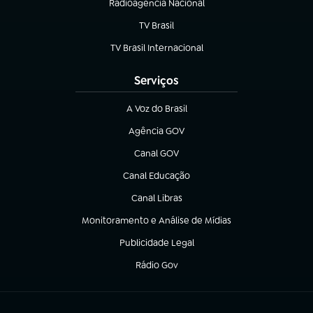
Radioagência Nacional
(abre em nova aba)
TV Brasil
(abre em nova aba)
TV Brasil Internacional
(abre em nova aba)
Serviços
A Voz do Brasil
(abre em nova aba)
Agência GOV
(abre em nova aba)
Canal GOV
(abre em nova aba)
Canal Educação
(abre em nova aba)
Canal Libras
(abre em nova aba)
Monitoramento e Análise de Mídias
(abre em nova aba)
Publicidade Legal
(abre em nova aba)
Rádio Gov
(abre em nova aba)