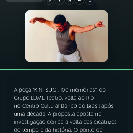
03
PROGRAMAÇÃO
04
PROGRAMAS
05
PODCASTS
06
VIDEOCASTS
A peça “KINTSUGI, 100 memórias”, do
07
ÚLTIMAS
Grupo LUME Teatro, volta ao Rio
no Centro Cultural Banco do Brasil após
08
FESTIVAL DE MÚSICA
uma década. A proposta aposta na
investigação cênica a volta das cicatrizes
do tempo e da história. O ponto de
ACOMPANHE A RÁDIO NACIONAL