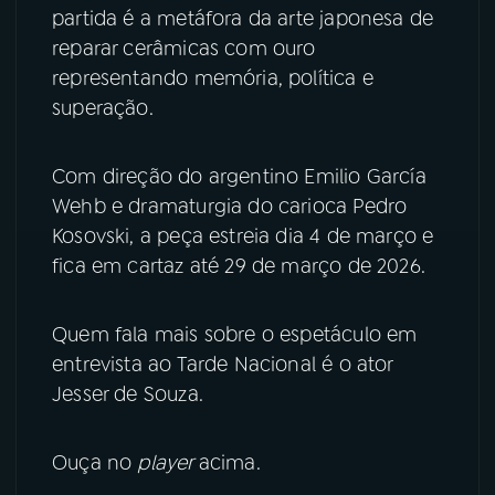
partida é a metáfora da arte japonesa de
YouTube
Facebook
reparar cerâmicas com ouro
representando memória, política e
Instagram
X
superação.
TikTok
Com direção do argentino Emilio García
Wehb e dramaturgia do carioca Pedro
Kosovski, a peça estreia dia 4 de março e
fica em cartaz até 29 de março de 2026.
Quem fala mais sobre o espetáculo em
entrevista ao Tarde Nacional é o ator
Jesser de Souza.
Ouça no
player
acima.