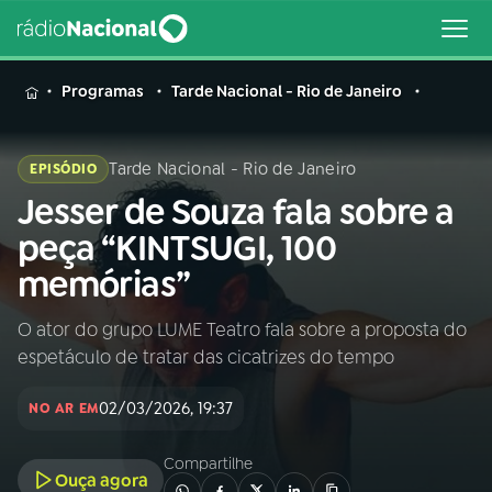
MENU
Programas
Tarde Nacional - Rio de Janeiro
Tarde Nacional - Rio de Janeiro
EPISÓDIO
Jesser de Souza fala sobre a
Buscar
na
peça “KINTSUGI, 100
Rádio
Buscar
memórias”
Nacional
O ator do grupo LUME Teatro fala sobre a proposta do
AO VIVO
espetáculo de tratar das cicatrizes do tempo
01
INÍCIO
02/03/2026, 19:37
NO AR EM
Compartilhe
02
A RÁDIO
Ouça agora