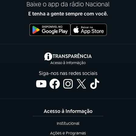
Baixe o app da rádio Nacional
E tenha a gente sempre com você.
(abre em nova aba)
TRANSPARÊNCIA
Acesso à Informação
Siga-nos nas redes sociais
Acesso à Informação
Institucional
(abre em nova aba)
Ações e Programas
(abre em nova aba)