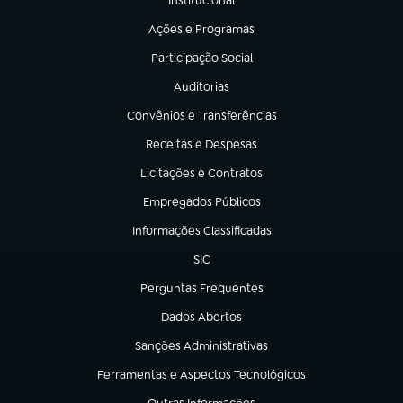
Institucional
(abre em nova aba)
Ações e Programas
(abre em nova aba)
Participação Social
(abre em nova aba)
Auditorias
(abre em nova aba)
Convênios e Transferências
(abre em nova aba)
Receitas e Despesas
(abre em nova aba)
Licitações e Contratos
(abre em nova aba)
Empregados Públicos
(abre em nova aba)
Informações Classificadas
(abre em nova aba)
SIC
(abre em nova aba)
Perguntas Frequentes
(abre em nova aba)
Dados Abertos
(abre em nova aba)
Sanções Administrativas
(abre em nova aba)
Ferramentas e Aspectos Tecnológicos
(abre em nova aba)