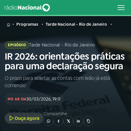
MENU
Programas
Tarde Nacional - Rio de Janeiro
Tarde Nacional - Rio de Janeiro
EPISÓDIO
IR 2026: orientações práticas
Buscar
na
para uma declaração segura
Rádio
Buscar
Nacional
O prazo para acertar as contas com leão já está
correndo
AO VIVO
30/03/2026, 19:11
NO AR EM
01
INÍCIO
Compartilhe
Ouça agora
02
A RÁDIO