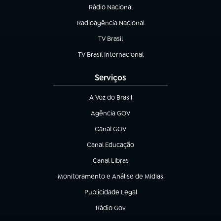
Rádio Nacional
Radioagência Nacional
(abre em nova aba)
TV Brasil
(abre em nova aba)
TV Brasil Internacional
(abre em nova aba)
Serviços
A Voz do Brasil
(abre em nova aba)
Agência GOV
(abre em nova aba)
Canal GOV
(abre em nova aba)
Canal Educação
(abre em nova aba)
Canal Libras
(abre em nova aba)
Monitoramento e Análise de Mídias
(abre em nova aba)
Publicidade Legal
(abre em nova aba)
Rádio Gov
(abre em nova aba)