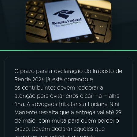
03
PROGRAMAÇÃO
04
PROGRAMAS
05
PODCASTS
O prazo para a declaração do Imposto de
06
VIDEOCASTS
Renda 2026 já está correndo e
os contribuintes devem redobrar a
atenção para evitar erros e cair na malha
07
ÚLTIMAS
fina. A advogada tributarista Luciana Nini
Manente ressalta que a entrega vai até 29
08
FESTIVAL DE MÚSICA
de maio, com multa para quem perder o
prazo. Devem declarar aqueles que
ACOMPANHE A RÁDIO NACIONAL