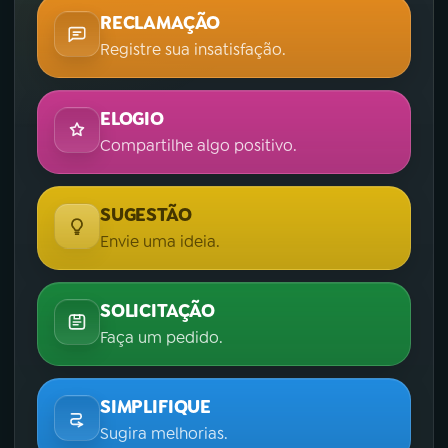
RECLAMAÇÃO
Registre sua insatisfação.
ELOGIO
Compartilhe algo positivo.
SUGESTÃO
Envie uma ideia.
SOLICITAÇÃO
Faça um pedido.
SIMPLIFIQUE
Sugira melhorias.