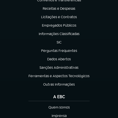
Convênios e Transferências
(abre em nova aba)
Receitas e Despesas
(abre em nova aba)
Licitações e Contratos
(abre em nova aba)
Empregados Públicos
(abre em nova aba)
Informações Classificadas
(abre em nova aba)
SIC
(abre em nova aba)
Perguntas Frequentes
(abre em nova aba)
Dados Abertos
(abre em nova aba)
Sanções Administrativas
(abre em nova aba)
Ferramentas e Aspectos Tecnológicos
(abre em nova aba)
Outras Informações
(abre em nova aba)
A EBC
Quem somos
(abre em nova aba)
Imprensa
(abre em nova aba)