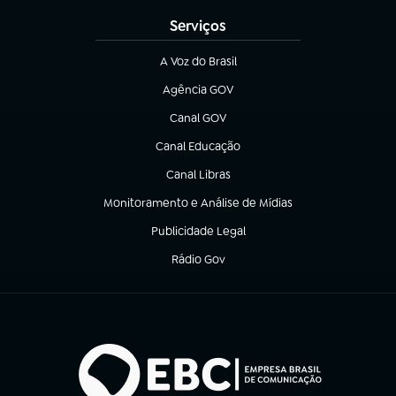
Serviços
A Voz do Brasil
(abre em nova aba)
Agência GOV
(abre em nova aba)
Canal GOV
(abre em nova aba)
Canal Educação
(abre em nova aba)
Canal Libras
(abre em nova aba)
Monitoramento e Análise de Mídias
(abre em nova aba)
Publicidade Legal
(abre em nova aba)
Rádio Gov
(abre em nova aba)