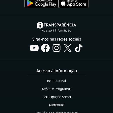
(abre em nova aba)
TRANSPARÊNCIA
Acesso à Informação
Siga-nos nas redes sociais
Acesso à Informação
Institucional
(abre em nova aba)
Ações e Programas
(abre em nova aba)
Participação Social
(abre em nova aba)
Auditorias
(abre em nova aba)