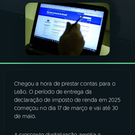
03
PROGRAMAÇÃO
04
PROGRAMAS
05
PODCASTS
06
VIDEOCASTS
Chegou a hora de prestar contas para o
Leão. O período de entrega da
07
ÚLTIMAS
declaração de imposto de renda em 2025
começou no dia 17 de março e vai até 30
08
FESTIVAL DE MÚSICA
de maio.
ACOMPANHE A RÁDIO NACIONAL
A crescente digitalização amplia a