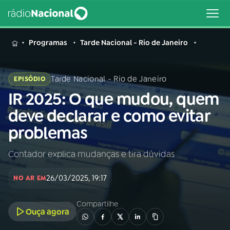
MENU
Programas
Tarde Nacional - Rio de Janeiro
Tarde Nacional - Rio de Janeiro
EPISÓDIO
IR 2025: O que mudou, quem
Buscar
na
deve declarar e como evitar
Rádio
Buscar
problemas
Nacional
Contador explica mudanças e tira dúvidas
AO VIVO
26/03/2025, 19:17
NO AR EM
01
INÍCIO
Compartilhe
Ouça agora
02
A RÁDIO