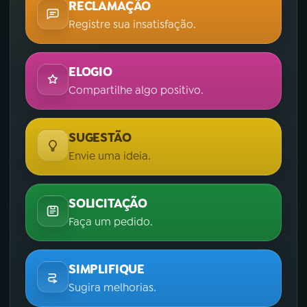
RECLAMAÇÃO
Registre sua insatisfação.
ELOGIO
Compartilhe algo positivo.
SUGESTÃO
Envie uma ideia.
SOLICITAÇÃO
Faça um pedido.
SIMPLIFIQUE
Sugira melhorias.