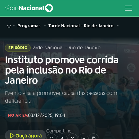
MENU
Programas
Tarde Nacional - Rio de Janeiro
Tarde Nacional - Rio de Janeiro
EPISÓDIO
Instituto promove corrida
Buscar
na
pela inclusão no Rio de
Rádio
Buscar
Janeiro
Nacional
Evento visa a promover causa das pessoas com
AO VIVO
deficiência
01
INÍCIO
03/12/2025, 19:04
NO AR EM
Compartilhe
02
A RÁDIO
Ouça agora