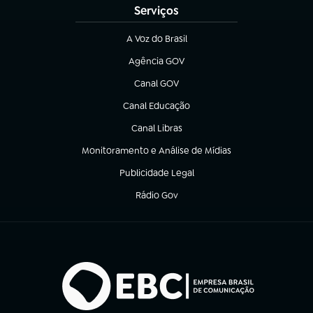
Serviços
A Voz do Brasil
(abre em nova aba)
Agência GOV
(abre em nova aba)
Canal GOV
(abre em nova aba)
Canal Educação
(abre em nova aba)
Canal Libras
(abre em nova aba)
Monitoramento e Análise de Mídias
(abre em nova aba)
Publicidade Legal
(abre em nova aba)
Rádio Gov
(abre em nova aba)