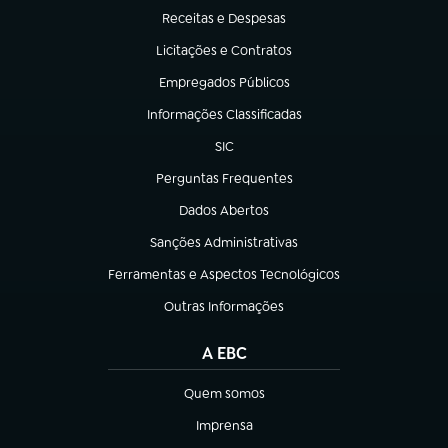
Receitas e Despesas
(abre em nova aba)
Licitações e Contratos
(abre em nova aba)
Empregados Públicos
(abre em nova aba)
Informações Classificadas
(abre em nova aba)
SIC
(abre em nova aba)
Perguntas Frequentes
(abre em nova aba)
Dados Abertos
(abre em nova aba)
Sanções Administrativas
(abre em nova aba)
Ferramentas e Aspectos Tecnológicos
(abre em nova aba)
Outras Informações
(abre em nova aba)
A EBC
Quem somos
(abre em nova aba)
Imprensa
(abre em nova aba)