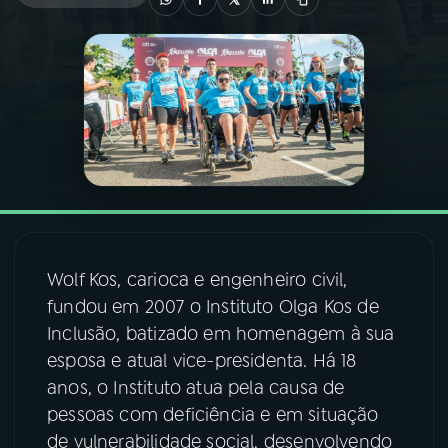
03
PROGRAMAÇÃO
04
PROGRAMAS
05
PODCASTS
06
VIDEOCASTS
Wolf Kos, carioca e engenheiro civil,
fundou em 2007 o Instituto Olga Kos de
07
ÚLTIMAS
Inclusão, batizado em homenagem à sua
esposa e atual vice-presidenta. Há 18
08
FESTIVAL DE MÚSICA
anos, o Instituto atua pela causa de
pessoas com deficiência e em situação
de vulnerabilidade social, desenvolvendo
ACOMPANHE A RÁDIO NACIONAL