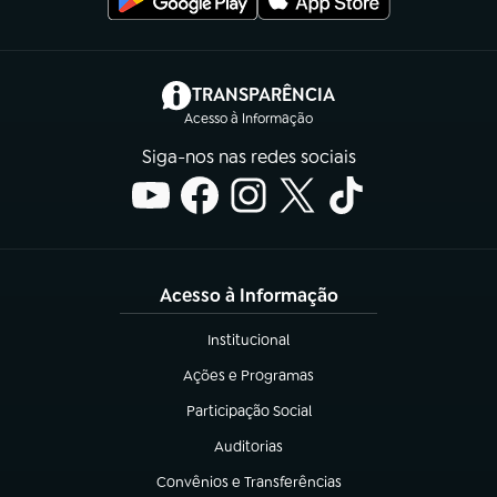
(abre em nova aba)
TRANSPARÊNCIA
Acesso à Informação
Siga-nos nas redes sociais
Acesso à Informação
Institucional
(abre em nova aba)
Ações e Programas
(abre em nova aba)
Participação Social
(abre em nova aba)
Auditorias
(abre em nova aba)
Convênios e Transferências
(abre em nova aba)