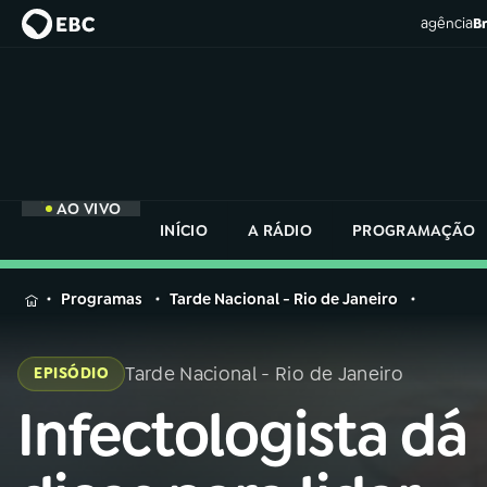
agência
Br
AO VIVO
INÍCIO
A RÁDIO
PROGRAMAÇÃO
MENU
Programas
Tarde Nacional - Rio de Janeiro
Buscar
na
Tarde Nacional - Rio de Janeiro
EPISÓDIO
Rádio
Buscar
Nacional
Infectologista dá
Buscar
na
Rádio
AO VIVO