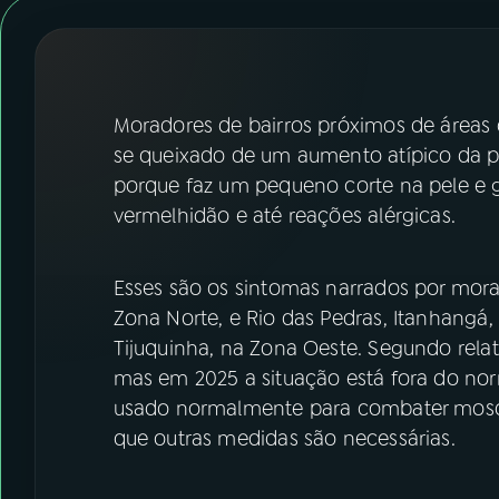
07
ÚLTIMAS
08
FESTIVAL DE MÚSICA
Moradores de bairros próximos de áreas 
ACOMPANHE A RÁDIO NACIONAL
se queixado de um aumento atípico da p
porque faz um pequeno corte na pele e 
YouTube
Facebook
vermelhidão e até reações alérgicas.
Instagram
X
Esses são os sintomas narrados por mora
TikTok
Zona Norte, e Rio das Pedras, Itanhangá,
Tijuquinha, na Zona Oeste. Segundo rela
mas em 2025 a situação está fora do norm
usado normalmente para combater mosqui
que outras medidas são necessárias.