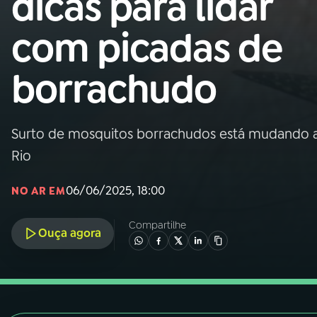
dicas para lidar
Nacional
com picadas de
01
INÍCIO
borrachudo
02
A RÁDIO
Surto de mosquitos borrachudos está mudando a 
03
PROGRAMAÇÃO
Rio
04
PROGRAMAS
06/06/2025, 18:00
NO AR EM
Compartilhe
05
PODCASTS
Ouça agora
06
VIDEOCASTS