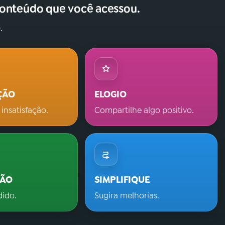
conteúdo que você acessou.
.
ÇÃO
ELOGIO
 insatisfação.
Compartilhe algo positivo.
ÇÃO
SIMPLIFIQUE
dido.
Sugira melhorias.