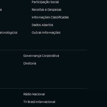
Participação Social
(abre em nova aba)
as
Receitas e Despesas
(abre em nova aba)
Informações Classificadas
(abre em nova aba)
Dados Abertos
(abre em nova aba)
Tecnológicos
Outras Informações
(abre em nova aba)
Governança Corporativa
(abre em nova aba)
Diretoria
(abre em nova aba)
Rádio Nacional
TV Brasil Internacional
(abre em nova aba)