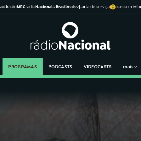
asil
rádio
MEC
rádio
Nacional
tv
Brasil
carta de serviço
acesso à inf
mais
PROGRAMAS
PODCASTS
VIDEOCASTS
mais