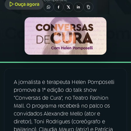
Ouça agora
03
PROGRAMAÇÃO
04
PROGRAMAS
05
PODCASTS
06
VIDEOCASTS
A jornalista e terapeuta Helen Pomposelli
promove a 1ª edição do talk show
07
ÚLTIMAS
"Conversas de Cura", no Teatro Fashion
Mall. O programa receberá no palco os
08
FESTIVAL DE MÚSICA
convidados Alexandre Mello (ator e
diretor), Toni Rodrigues (coreógrafo e
bailarino), Claudia Mauro (atriz) e Patrícia
ACOMPANHE A RÁDIO NACIONAL