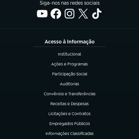
Siga-nos nas redes sociais
Acesso à Informação
Institucional
(abre em nova aba)
Ações e Programas
(abre em nova aba)
Participação Social
(abre em nova aba)
Auditorias
(abre em nova aba)
Convênios e Transferências
(abre em nova aba)
Receitas e Despesas
(abre em nova aba)
Licitações e Contratos
(abre em nova aba)
Empregados Públicos
(abre em nova aba)
Informações Classificadas
(abre em nova aba)