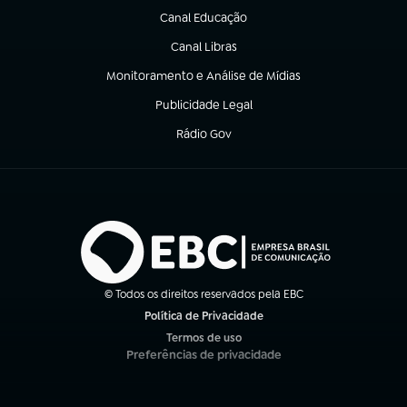
Canal Educação
(abre em nova aba)
Canal Libras
(abre em nova aba)
Monitoramento e Análise de Mídias
(abre em nova aba)
Publicidade Legal
(abre em nova aba)
Rádio Gov
(abre em nova aba)
© Todos os direitos reservados pela EBC
Política de Privacidade
(abre em nova aba)
Termos de uso
(abre em nova aba)
Preferências de privacidade