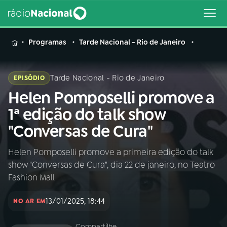
MENU
Programas
Tarde Nacional - Rio de Janeiro
Tarde Nacional - Rio de Janeiro
EPISÓDIO
Helen Pomposelli promove a
Buscar
na
1ª edição do talk show
Rádio
Buscar
"Conversas de Cura"
Nacional
Helen Pomposelli promove a primeira edição do talk
AO VIVO
show "Conversas de Cura", dia 22 de janeiro, no Teatro
Fashion Mall
01
INÍCIO
13/01/2025, 18:44
NO AR EM
02
A RÁDIO
Compartilhe