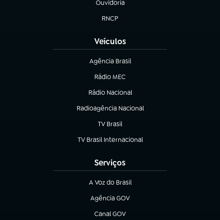
Ouvidoria
(abre em nova aba)
RNCP
(abre em nova aba)
Veículos
Agência Brasil
(abre em nova aba)
Rádio MEC
(abre em nova aba)
Rádio Nacional
Radioagência Nacional
(abre em nova aba)
TV Brasil
(abre em nova aba)
TV Brasil Internacional
(abre em nova aba)
Serviços
A Voz do Brasil
(abre em nova aba)
Agência GOV
(abre em nova aba)
Canal GOV
(abre em nova aba)