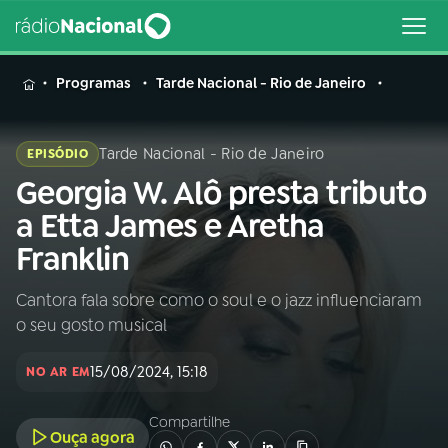
MENU
Programas
Tarde Nacional - Rio de Janeiro
Tarde Nacional - Rio de Janeiro
EPISÓDIO
Georgia W. Alô presta tributo
Buscar
na
a Etta James e Aretha
Rádio
Buscar
Franklin
Nacional
Cantora fala sobre como o soul e o jazz influenciaram
AO VIVO
o seu gosto musical
01
INÍCIO
15/08/2024, 15:18
NO AR EM
Compartilhe
02
A RÁDIO
Ouça agora