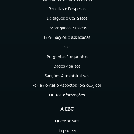
(abre em nova aba)
Receitas e Despesas
(abre em nova aba)
Licitações e Contratos
(abre em nova aba)
Empregados Públicos
(abre em nova aba)
Informações Classificadas
(abre em nova aba)
SIC
(abre em nova aba)
Perguntas Frequentes
(abre em nova aba)
Dados Abertos
(abre em nova aba)
Sanções Administrativas
(abre em nova aba)
Ferramentas e Aspectos Tecnológicos
(abre em nova aba)
Outras Informações
(abre em nova aba)
A EBC
Quem somos
(abre em nova aba)
Imprensa
(abre em nova aba)