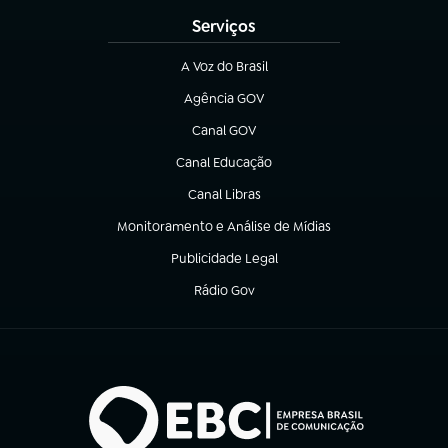
Serviços
A Voz do Brasil
(abre em nova aba)
Agência GOV
(abre em nova aba)
Canal GOV
(abre em nova aba)
Canal Educação
(abre em nova aba)
Canal Libras
(abre em nova aba)
Monitoramento e Análise de Mídias
(abre em nova aba)
Publicidade Legal
(abre em nova aba)
Rádio Gov
(abre em nova aba)