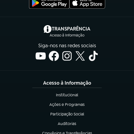
(abre em nova aba)
TRANSPARÊNCIA
Acesso à Informação
Siga-nos nas redes sociais
Acesso à Informação
Institucional
(abre em nova aba)
Ações e Programas
(abre em nova aba)
Participação Social
(abre em nova aba)
Auditorias
(abre em nova aba)
Convênios e Transferências