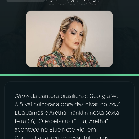
03
PROGRAMAÇÃO
04
PROGRAMAS
05
PODCASTS
06
VIDEOCASTS
Show
da cantora brasiliense Georgia W.
07
ÚLTIMAS
Alô vai celebrar a obra das divas do
soul
Etta James e Aretha Franklin nesta sexta-
08
FESTIVAL DE MÚSICA
feira (16). O espetáculo “Etta, Aretha”
acontece no Blue Note Rio, em
ACOMPANHE A RÁDIO NACIONAL
Copacabana, reúne nesse tributo os