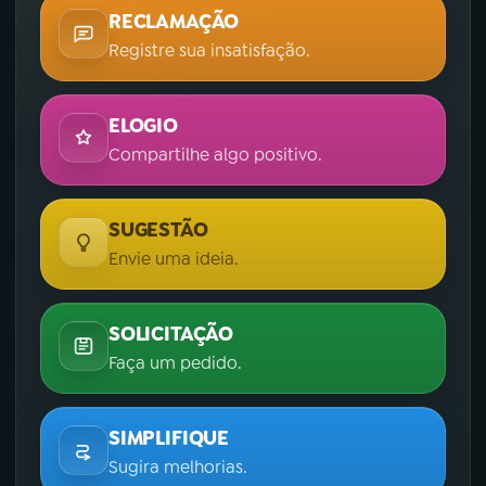
RECLAMAÇÃO
Registre sua insatisfação.
ELOGIO
Compartilhe algo positivo.
SUGESTÃO
Envie uma ideia.
SOLICITAÇÃO
Faça um pedido.
SIMPLIFIQUE
Sugira melhorias.