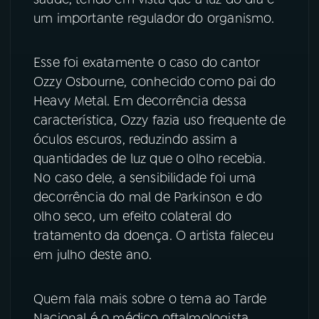
um importante regulador do organismo.
YouTube
Facebook
Esse foi exatamente o caso do cantor
Instagram
X
Ozzy Osbourne, conhecido como pai do
TikTok
Heavy Metal. Em decorrência dessa
característica, Ozzy fazia uso frequente de
óculos escuros, reduzindo assim a
quantidades de luz que o olho recebia.
No caso dele, a sensibilidade foi uma
decorrência do mal de Parkinson e do
olho seco, um efeito colateral do
tratamento da doença. O artista faleceu
em julho deste ano.
Quem fala mais sobre o tema ao Tarde
Nacional é o médico oftalmologista