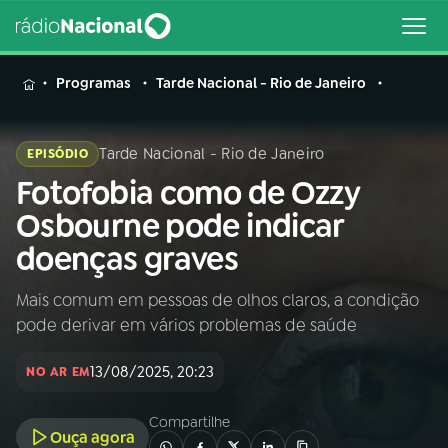
MENU
Programas
Tarde Nacional - Rio de Janeiro
Tarde Nacional - Rio de Janeiro
EPISÓDIO
Fotofobia como de Ozzy
Buscar
na
Osbourne pode indicar
Rádio
Buscar
doenças graves
Nacional
Mais comum em pessoas de olhos claros, a condição
AO VIVO
pode derivar em vários problemas de saúde
01
INÍCIO
13/08/2025, 20:23
NO AR EM
Compartilhe
02
A RÁDIO
Ouça agora