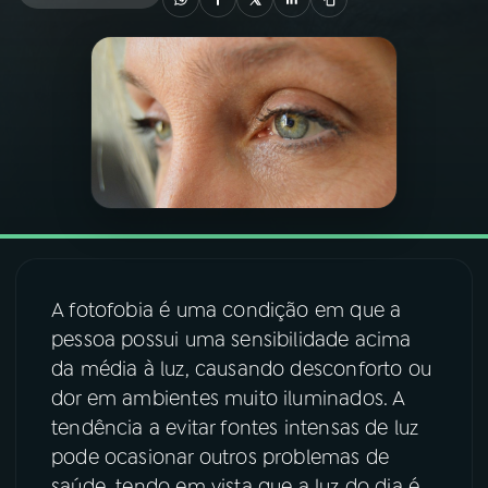
03
PROGRAMAÇÃO
04
PROGRAMAS
05
PODCASTS
06
VIDEOCASTS
A fotofobia é uma condição em que a
pessoa possui uma sensibilidade acima
07
ÚLTIMAS
da média à luz, causando desconforto ou
dor em ambientes muito iluminados. A
08
FESTIVAL DE MÚSICA
tendência a evitar fontes intensas de luz
pode ocasionar outros problemas de
ACOMPANHE A RÁDIO NACIONAL
saúde, tendo em vista que a luz do dia é