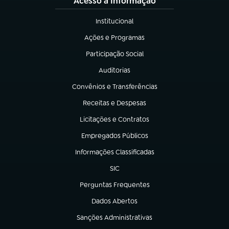
Acesso à Informação
Institucional
(abre em nova aba)
Ações e Programas
(abre em nova aba)
Participação Social
(abre em nova aba)
Auditorias
(abre em nova aba)
Convênios e Transferências
(abre em nova aba)
Receitas e Despesas
(abre em nova aba)
Licitações e Contratos
(abre em nova aba)
Empregados Públicos
(abre em nova aba)
Informações Classificadas
(abre em nova aba)
SIC
(abre em nova aba)
Perguntas Frequentes
(abre em nova aba)
Dados Abertos
(abre em nova aba)
Sanções Administrativas
(abre em nova aba)