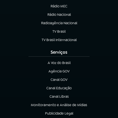
Rádio MEC
(abre em nova aba)
Rádio Nacional
Radioagência Nacional
(abre em nova aba)
TV Brasil
(abre em nova aba)
TV Brasil Internacional
(abre em nova aba)
Serviços
A Voz do Brasil
(abre em nova aba)
Agência GOV
(abre em nova aba)
Canal GOV
(abre em nova aba)
Canal Educação
(abre em nova aba)
Canal Libras
(abre em nova aba)
Monitoramento e Análise de Mídias
(abre em nova aba)
Publicidade Legal
(abre em nova aba)