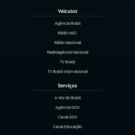
Veículos
Agência Brasil
(abre em nova aba)
Rádio MEC
(abre em nova aba)
Rádio Nacional
Radioagência Nacional
(abre em nova aba)
TV Brasil
(abre em nova aba)
TV Brasil Internacional
(abre em nova aba)
Serviços
A Voz do Brasil
(abre em nova aba)
Agência GOV
(abre em nova aba)
Canal GOV
(abre em nova aba)
Canal Educação
(abre em nova aba)