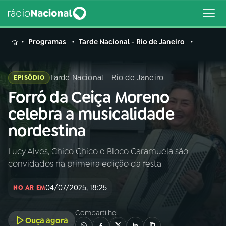
MENU
Programas
Tarde Nacional - Rio de Janeiro
Tarde Nacional - Rio de Janeiro
EPISÓDIO
Forró da Ceiça Moreno
Buscar
na
celebra a musicalidade
Rádio
Buscar
nordestina
Nacional
Lucy Alves, Chico Chico e Bloco Caramuela são
AO VIVO
convidados na primeira edição da festa
01
INÍCIO
04/07/2025, 18:25
NO AR EM
Compartilhe
02
A RÁDIO
Ouça agora