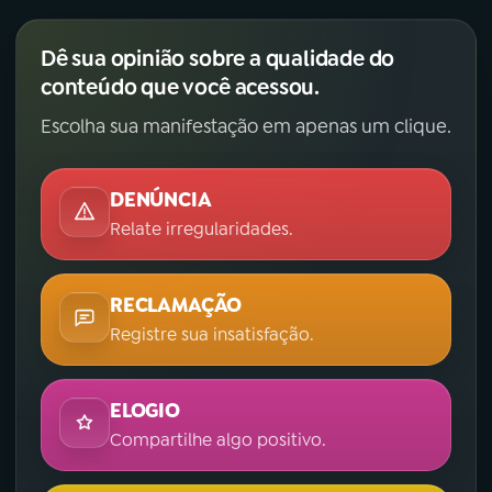
YouTube
Facebook
Dê sua opinião sobre a qualidade do
conteúdo que você acessou.
Instagram
X
Escolha sua manifestação em apenas um clique.
TikTok
DENÚNCIA
Relate irregularidades.
RECLAMAÇÃO
Registre sua insatisfação.
ELOGIO
Compartilhe algo positivo.