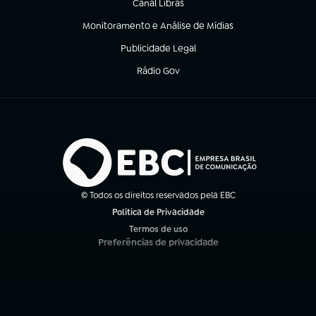
Canal Libras
(abre em nova aba)
Monitoramento e Análise de Mídias
(abre em nova aba)
Publicidade Legal
(abre em nova aba)
Rádio Gov
(abre em nova aba)
© Todos os direitos reservados pela EBC
Política de Privacidade
(abre em nova aba)
Termos de uso
(abre em nova aba)
Preferências de privacidade