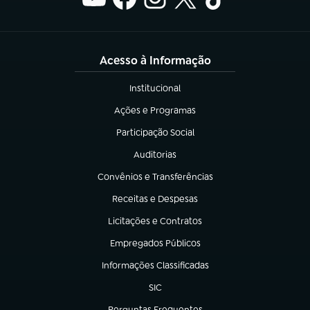
Acesso à Informação
Institucional
(abre em nova aba)
Ações e Programas
(abre em nova aba)
Participação Social
(abre em nova aba)
Auditorias
(abre em nova aba)
Convênios e Transferências
(abre em nova aba)
Receitas e Despesas
(abre em nova aba)
Licitações e Contratos
(abre em nova aba)
Empregados Públicos
(abre em nova aba)
Informações Classificadas
(abre em nova aba)
SIC
(abre em nova aba)
Perguntas Frequentes