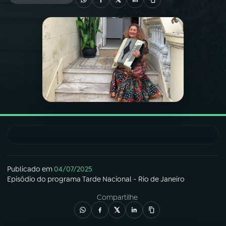
03
PROGRAMAÇÃO
04
PROGRAMAS
05
PODCASTS
06
VIDEOCASTS
07
ÚLTIMAS
Publicado em
04/07/2025
Episódio
do programa
Tarde Nacional - Rio de Janeiro
08
FESTIVAL DE MÚSICA
Compartilhe
ACOMPANHE A RÁDIO NACIONAL