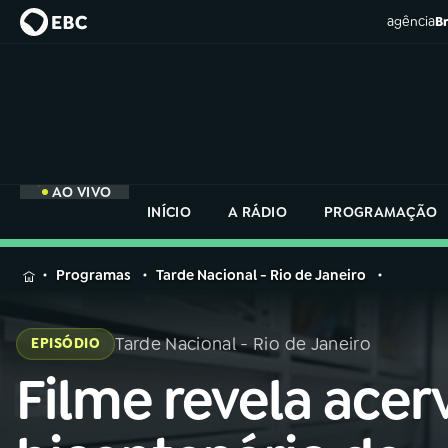
agência
Br
AO VIVO
INÍCIO
A RÁDIO
PROGRAMAÇÃO
MENU
Programas
Tarde Nacional - Rio de Janeiro
Buscar
na
Tarde Nacional - Rio de Janeiro
EPISÓDIO
Rádio
Buscar
Nacional
Filme revela acer
Buscar
na
Rádio
AO VIVO