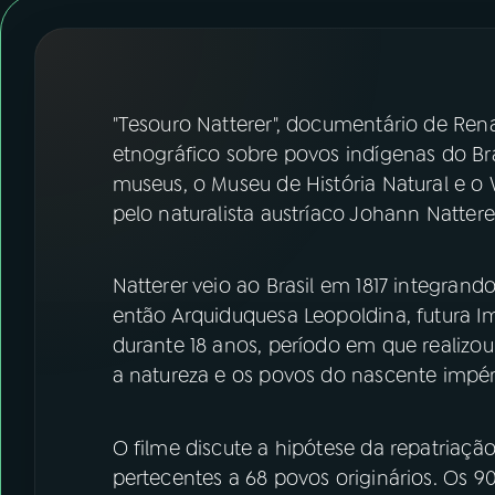
07
ÚLTIMAS
08
FESTIVAL DE MÚSICA
"Tesouro Natterer", documentário de Rena
ACOMPANHE A RÁDIO NACIONAL
etnográfico sobre povos indígenas do Br
museus, o Museu de História Natural e o
YouTube
Facebook
pelo naturalista austríaco Johann Nattere
Instagram
X
Natterer veio ao Brasil em 1817 integra
TikTok
então Arquiduquesa Leopoldina, futura I
durante 18 anos, período em que realizo
a natureza e os povos do nascente impér
O filme discute a hipótese da repatriaçã
pertecentes a 68 povos originários. Os 90