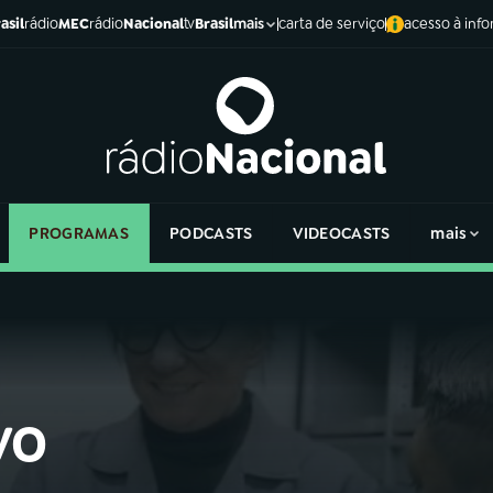
asil
rádio
MEC
rádio
Nacional
tv
Brasil
carta de serviço
acesso à inf
mais
PROGRAMAS
PODCASTS
VIDEOCASTS
mais
vo