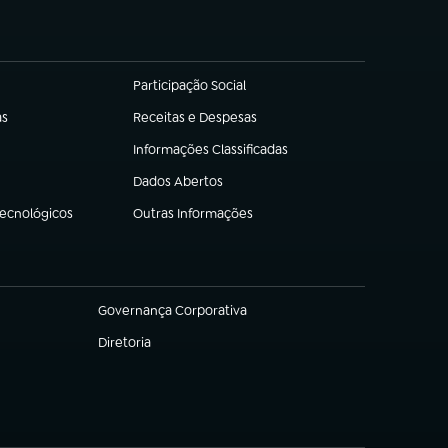
Participação Social
(abre em nova aba)
as
Receitas e Despesas
(abre em nova aba)
Informações Classificadas
(abre em nova aba)
Dados Abertos
(abre em nova aba)
Tecnológicos
Outras Informações
(abre em nova aba)
Governança Corporativa
(abre em nova aba)
Diretoria
(abre em nova aba)