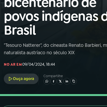
bicentenário de
Nacional
povos indígenas 
01
INÍCIO
Brasil
02
A RÁDIO
"Tesouro Natterer", do cineasta Renato Barbieri, 
03
PROGRAMAÇÃO
naturalista austríaco no século XIX
04
PROGRAMAS
09/04/2024, 18:44
NO AR EM
Compartilhe
05
PODCASTS
Ouça agora
06
VIDEOCASTS