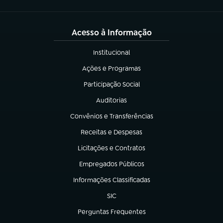
Acesso à Informação
Institucional
(abre em nova aba)
Ações e Programas
(abre em nova aba)
Participação Social
(abre em nova aba)
Auditorias
(abre em nova aba)
Convênios e Transferências
(abre em nova aba)
Receitas e Despesas
(abre em nova aba)
Licitações e Contratos
(abre em nova aba)
Empregados Públicos
(abre em nova aba)
Informações Classificadas
(abre em nova aba)
SIC
(abre em nova aba)
Perguntas Frequentes
(abre em nova aba)