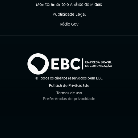
Monitoramento e Análise de Mídias
(abre em nova aba)
Publicidade Legal
(abre em nova aba)
Rádio Gov
(abre em nova aba)
© Todos os direitos reservados pela EBC
Política de Privacidade
(abre em nova aba)
Termos de uso
(abre em nova aba)
Preferências de privacidade