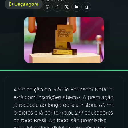
Ouça agora
03
PROGRAMAÇÃO
04
PROGRAMAS
05
PODCASTS
06
VIDEOCASTS
A 27ª edição do Prêmio Educador Nota 10
07
ÚLTIMAS
está com inscrições abertas. A premiação
já recebeu ao longo de sua história 86 mil
08
FESTIVAL DE MÚSICA
projetos e já contemplou 279 educadores
de todo Brasil. Ao todo, são premiadas
ACOMPANHE A RÁDIO NACIONAL