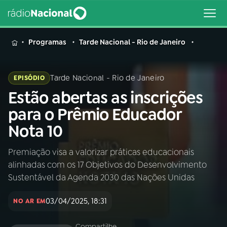
MENU
Programas
Tarde Nacional - Rio de Janeiro
Tarde Nacional - Rio de Janeiro
EPISÓDIO
Estão abertas as inscrições
Buscar
na
para o Prêmio Educador
Rádio
Buscar
Nota 10
Nacional
Premiação visa a valorizar práticas educacionais
AO VIVO
alinhadas com os 17 Objetivos do Desenvolvimento
Sustentável da Agenda 2030 das Nações Unidas
01
INÍCIO
03/04/2025, 18:31
NO AR EM
02
A RÁDIO
Compartilhe