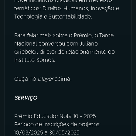
nove iniciativas divididas em três eixos
temáticos: Direitos Humanos, Inovação e
YouTube
Facebook
Tecnologia e Sustentabilidade.
Instagram
X
Para falar mais sobre o Prêmio, o Tarde
TikTok
Nacional conversou com Juliano
Griebeler, diretor de relacionamento do
Instituto Somos.
Ouça no
player
acima
.
SERVIÇO
Prêmio Educador Nota 10 - 2025
Período de inscrições de projetos:
10/03/2025 a 30/05/2025