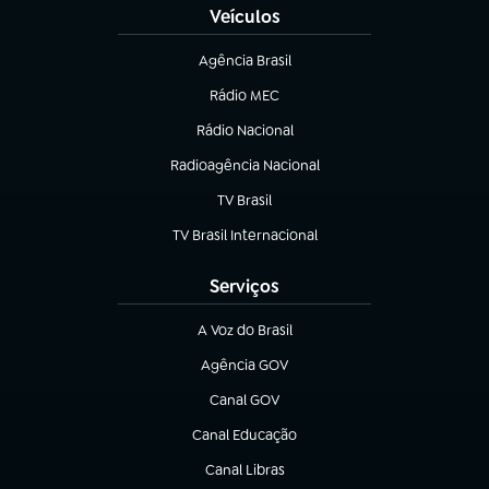
Veículos
Agência Brasil
(abre em nova aba)
Rádio MEC
(abre em nova aba)
Rádio Nacional
Radioagência Nacional
(abre em nova aba)
TV Brasil
(abre em nova aba)
TV Brasil Internacional
(abre em nova aba)
Serviços
A Voz do Brasil
(abre em nova aba)
Agência GOV
(abre em nova aba)
Canal GOV
(abre em nova aba)
Canal Educação
(abre em nova aba)
Canal Libras
(abre em nova aba)