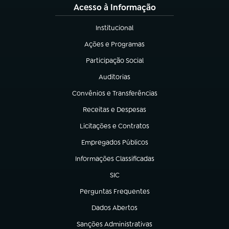
Acesso à Informação
Institucional
(abre em nova aba)
Ações e Programas
(abre em nova aba)
Participação Social
(abre em nova aba)
Auditorias
(abre em nova aba)
Convênios e Transferências
(abre em nova aba)
Receitas e Despesas
(abre em nova aba)
Licitações e Contratos
(abre em nova aba)
Empregados Públicos
(abre em nova aba)
Informações Classificadas
(abre em nova aba)
SIC
(abre em nova aba)
Perguntas Frequentes
(abre em nova aba)
Dados Abertos
(abre em nova aba)
Sanções Administrativas
(abre em nova aba)