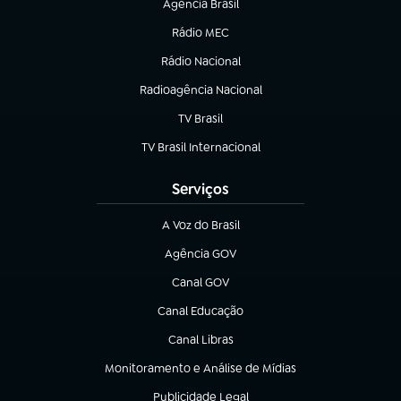
Agência Brasil
(abre em nova aba)
Rádio MEC
(abre em nova aba)
Rádio Nacional
Radioagência Nacional
(abre em nova aba)
TV Brasil
(abre em nova aba)
TV Brasil Internacional
(abre em nova aba)
Serviços
A Voz do Brasil
(abre em nova aba)
Agência GOV
(abre em nova aba)
Canal GOV
(abre em nova aba)
Canal Educação
(abre em nova aba)
Canal Libras
(abre em nova aba)
Monitoramento e Análise de Mídias
(abre em nova aba)
Publicidade Legal