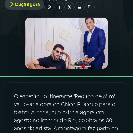
Ouça agora
03
PROGRAMAÇÃO
04
PROGRAMAS
05
PODCASTS
06
VIDEOCASTS
07
ÚLTIMAS
O espetáculo itinerante "Pedaço de Mim"
vai levar a obra de Chico Buarque para o
teatro. A peça, que estreia agora em
08
FESTIVAL DE MÚSICA
agosto no interior do Rio, celebra os 80
anos do artista. A montagem faz parte do
ACOMPANHE A RÁDIO NACIONAL