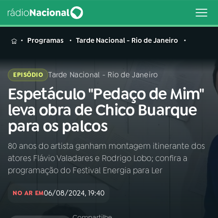
MENU
Programas
Tarde Nacional - Rio de Janeiro
Tarde Nacional - Rio de Janeiro
EPISÓDIO
Espetáculo "Pedaço de Mim"
Buscar
na
leva obra de Chico Buarque
Rádio
Buscar
para os palcos
Nacional
80 anos do artista ganham montagem itinerante dos
AO VIVO
atores Flávio Valadares e Rodrigo Lobo; confira a
programação do Festival Energia para Ler
01
INÍCIO
06/08/2024, 19:40
NO AR EM
02
A RÁDIO
Compartilhe