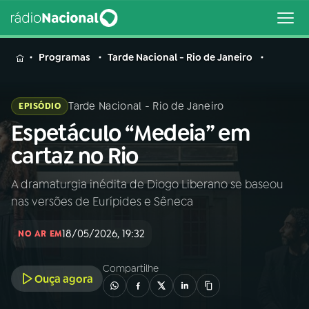
MENU
Programas
Tarde Nacional - Rio de Janeiro
Tarde Nacional - Rio de Janeiro
EPISÓDIO
Espetáculo “Medeia” em
Buscar
na
cartaz no Rio
Rádio
Buscar
Nacional
A dramaturgia inédita de Diogo Liberano se baseou
nas versões de Eurípides e Sêneca
AO VIVO
18/05/2026, 19:32
NO AR EM
01
INÍCIO
Compartilhe
Ouça agora
02
A RÁDIO