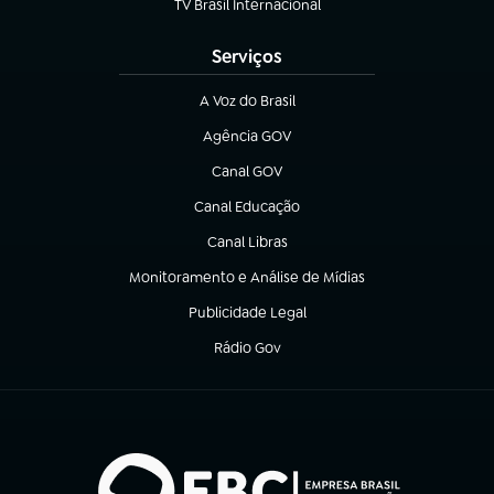
TV Brasil Internacional
(abre em nova aba)
Serviços
A Voz do Brasil
(abre em nova aba)
Agência GOV
(abre em nova aba)
Canal GOV
(abre em nova aba)
Canal Educação
(abre em nova aba)
Canal Libras
(abre em nova aba)
Monitoramento e Análise de Mídias
(abre em nova aba)
Publicidade Legal
(abre em nova aba)
Rádio Gov
(abre em nova aba)