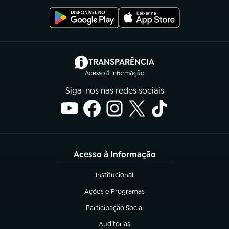
(abre em nova aba)
TRANSPARÊNCIA
Acesso à Informação
Siga-nos nas redes sociais
Acesso à Informação
Institucional
(abre em nova aba)
Ações e Programas
(abre em nova aba)
Participação Social
(abre em nova aba)
Auditorias
(abre em nova aba)