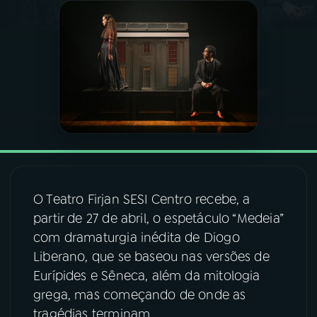
03
PROGRAMAÇÃO
04
PROGRAMAS
05
PODCASTS
06
VIDEOCASTS
O Teatro Firjan SESI Centro recebe, a
partir de 27 de abril, o espetáculo “Medeia”
07
ÚLTIMAS
com dramaturgia inédita de Diogo
Liberano, que se baseou nas versões de
08
FESTIVAL DE MÚSICA
Eurípides e Sêneca, além da mitologia
grega, mas começando de onde as
tragédias terminam.
ACOMPANHE A RÁDIO NACIONAL