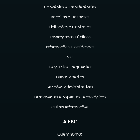
Convênios e Transferências
(abre em nova aba)
Receitas e Despesas
(abre em nova aba)
Licitações e Contratos
(abre em nova aba)
Empregados Públicos
(abre em nova aba)
Informações Classificadas
(abre em nova aba)
SIC
(abre em nova aba)
Perguntas Frequentes
(abre em nova aba)
Dados Abertos
(abre em nova aba)
Sanções Administrativas
(abre em nova aba)
Ferramentas e Aspectos Tecnológicos
(abre em nova aba)
Outras Informações
(abre em nova aba)
A EBC
Quem somos
(abre em nova aba)