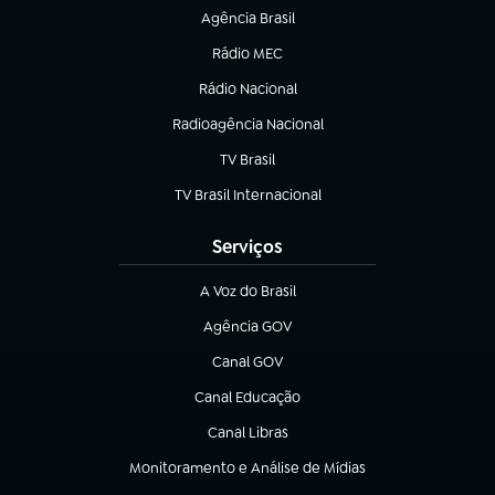
Agência Brasil
(abre em nova aba)
Rádio MEC
(abre em nova aba)
Rádio Nacional
Radioagência Nacional
(abre em nova aba)
TV Brasil
(abre em nova aba)
TV Brasil Internacional
(abre em nova aba)
Serviços
A Voz do Brasil
(abre em nova aba)
Agência GOV
(abre em nova aba)
Canal GOV
(abre em nova aba)
Canal Educação
(abre em nova aba)
Canal Libras
(abre em nova aba)
Monitoramento e Análise de Mídias
(abre em nova aba)