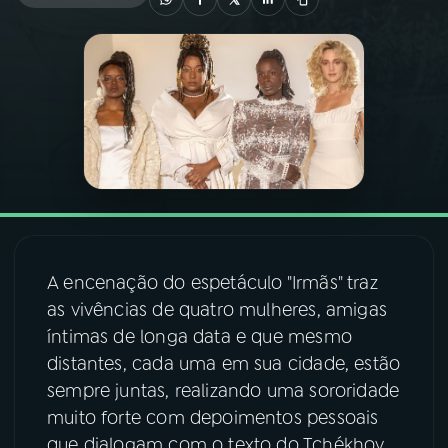
03
PROGRAMAÇÃO
04
PROGRAMAS
05
PODCASTS
06
VIDEOCASTS
A encenação do espetáculo "Irmãs" traz
as vivências de quatro mulheres, amigas
07
ÚLTIMAS
íntimas de longa data e que mesmo
distantes, cada uma em sua cidade, estão
08
FESTIVAL DE MÚSICA
sempre juntas, realizando uma sororidade
muito forte com depoimentos pessoais
que dialogam com o texto do Tchékhov.
ACOMPANHE A RÁDIO NACIONAL