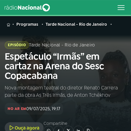
MENU
Programas
Tarde Nacional - Rio de Janeiro
Tarde Nacional - Rio de Janeiro
EPISÓDIO
Espetáculo “Irmãs” em
Buscar
na
cartaz na Arena do Sesc
Rádio
Buscar
Copacabana
Nacional
Nova montagem teatral do diretor Renato Carrera
AO VIVO
parte da obra As Três Irmãs, de Anton Tchékhov
01
INÍCIO
09/07/2025, 19:17
NO AR EM
Compartilhe
02
A RÁDIO
Ouça agora