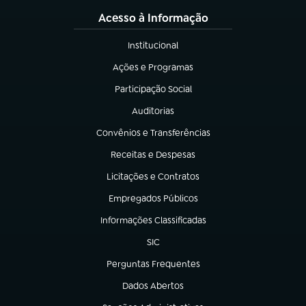
Acesso à Informação
Institucional
(abre em nova aba)
Ações e Programas
(abre em nova aba)
Participação Social
(abre em nova aba)
Auditorias
(abre em nova aba)
Convênios e Transferências
(abre em nova aba)
Receitas e Despesas
(abre em nova aba)
Licitações e Contratos
(abre em nova aba)
Empregados Públicos
(abre em nova aba)
Informações Classificadas
(abre em nova aba)
SIC
(abre em nova aba)
Perguntas Frequentes
(abre em nova aba)
Dados Abertos
(abre em nova aba)