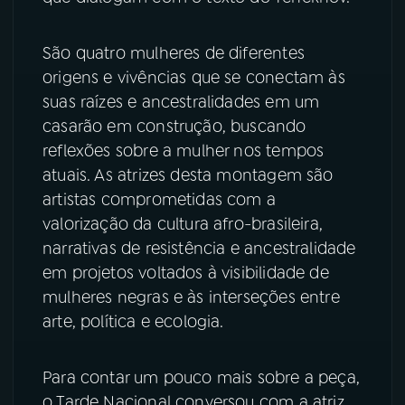
YouTube
Facebook
São quatro mulheres de diferentes
origens e vivências que se conectam às
Instagram
X
suas raízes e ancestralidades em um
casarão em construção, buscando
TikTok
reflexões sobre a mulher nos tempos
atuais. As atrizes desta montagem são
artistas comprometidas com a
valorização da cultura afro-brasileira,
narrativas de resistência e ancestralidade
em projetos voltados à visibilidade de
mulheres negras e às interseções entre
arte, política e ecologia.
Para contar um pouco mais sobre a peça,
o Tarde Nacional conversou com a atriz